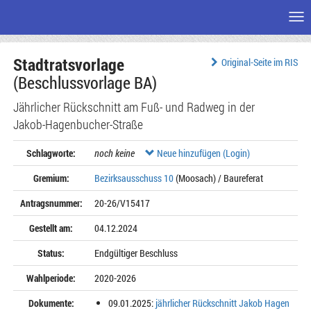
Me
Zum
Stadtratsvorlage
Seiteninhalt
Original-Seite im RIS
(Beschlussvorlage BA)
Jährlicher Rückschnitt am Fuß- und Radweg in der
Jakob-Hagenbucher-Straße
Schlagworte:
noch keine
Neue hinzufügen (Login)
Gremium:
Bezirksausschuss 10
(Moosach) / Baureferat
Antragsnummer:
20-26/V15417
Gestellt am:
04.12.2024
Status:
Endgültiger Beschluss
Wahlperiode:
2020-2026
Dokumente:
09.01.2025:
jährlicher Rückschnitt Jakob Hagen