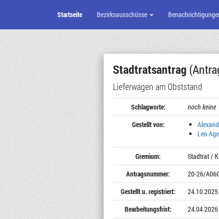
Startseite
Bezirksausschüsse
Benachrichtigunge
Zum
Seiteninhalt
Stadtratsantrag
(Antra
Lieferwagen am Obststand
Schlagworte:
noch keine
Gestellt von:
Alexand
Leo Age
Gremium:
Stadtrat / 
Antragsnummer:
20-26/A06
Gestellt u. registriert:
24.10.2025
Bearbeitungsfrist:
24.04.2026