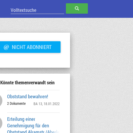
SUCHEN
@
NICHT ABONNIERT
Könnte themenverwandt sein
Obststand bewahren!
2 Dokumente
BA 13
, 18.01.2022
Erteilung einer
Genehmigung für den
Obststand Alramstr./Aberlestr.