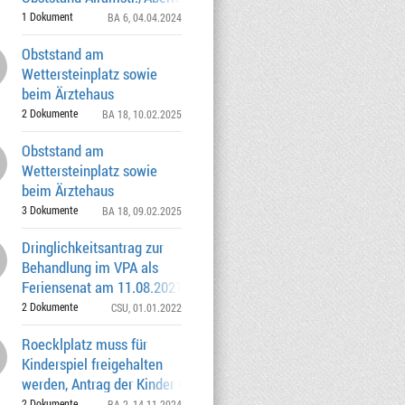
1 Dokument
BA 6
, 04.04.2024
Obststand am
Wettersteinplatz sowie
beim Ärztehaus
Harlaching
2 Dokumente
BA 18
, 10.02.2025
Obststand am
Wettersteinplatz sowie
beim Ärztehaus
Harlaching
3 Dokumente
BA 18
, 09.02.2025
Dringlichkeitsantrag zur
Behandlung im VPA als
Feriensenat am 11.08.2021 Obststand an
der Cosi
2 Dokumente
CSU
, 01.01.2022
Roecklplatz muss für
Kinderspiel freigehalten
werden, Antrag der Kinder und
Jugendbeauftragten
2 Dokumente
BA 2
, 14.11.2024