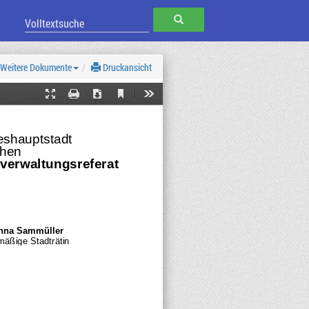
SUCHEN
Weitere Dokumente
Druckansicht
Current
Presentation
Print
Download
Tools
View
Mode
shauptstadt 
hen
verwaltungsreferat
nna Sammüller
mäßige Stadträtin