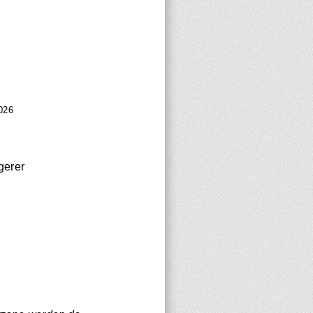
026
gerer