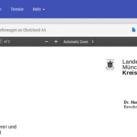
n
Termine
Mehr
ieferwagen an Obststand AS
of 2
Zoom
Zoom
Out
In
Lande
Münc
Kreis
Dr. Ha
Berufs
rer und 
l 