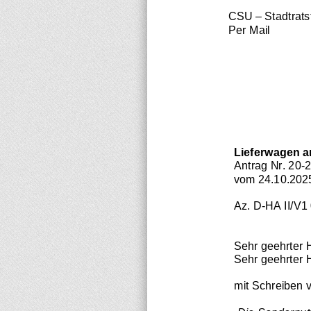
CSU
–
Stadtrats
Per Mail
Lieferwagen 
Antrag Nr. 20
-
2
vom 24.10.202
Az. D
-
HA II/V1
Sehr geehrter H
Sehr geehrter H
mit Schreiben 