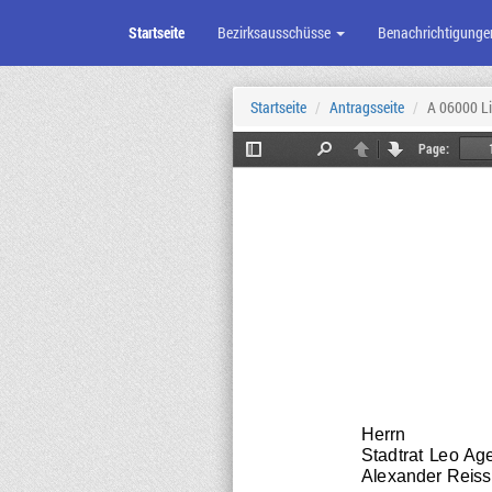
Startseite
Bezirksausschüsse
Benachrichtigunge
Zum
Seiteninhalt
Startseite
Antragsseite
A 06000 L
Page:
Toggle
Find
Previous
Next
Sidebar
Herrn
Stadtrat Leo Age
Alexander Reiss