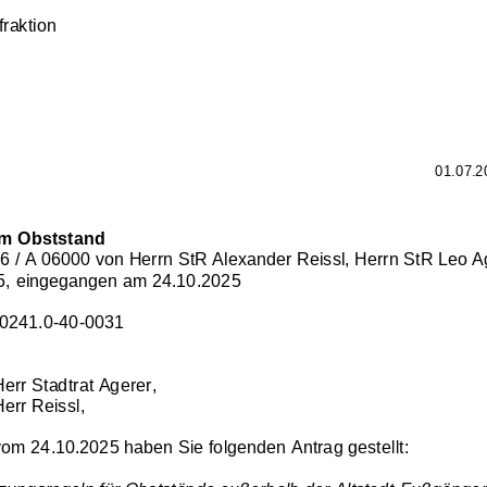
fraktion
01.07.2
am Obststand
6 / A 06000 von Herrn StR Alexander Reissl, Herrn StR Leo A
5, eingegangen am 24.10.202
5
 0241.0
-
40
-
0031
err 
Stadtrat 
Agerer
,
err 
Reissl
,
vom 
24.10.2025
haben Sie folgenden Antrag gestellt: