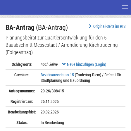
Me
Zum
BA-Antrag
(BA-Antrag)
Seiteninhalt
Original-Seite im RIS
Planungsbeirat zur Quartiersentwicklung für den 5.
Bauabschnitt Messestadt / Arrondierung Kirchtrudering
(Folgeantrag)
Schlagworte:
noch keine
Neue hinzufügen (Login)
Gremium:
Bezirksausschuss 15
(Trudering-Riem) / Referat für
Stadtplanung und Bauordnung
Antragsnummer:
20-26/B08415
Registriert am:
26.11.2025
Bearbeitungsfrist:
20.02.2026
Status:
In Bearbeitung