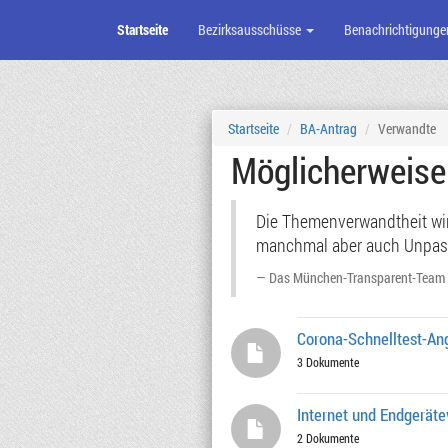
Startseite
Bezirksausschüsse
Benachrichtigunge
Zum
Seiteninhalt
Startseite
BA-Antrag
Verwandte
Möglicherweis
Die Themenverwandtheit wird
manchmal aber auch Unpassen
Das München-Transparent-Team
Corona-Schnelltest-An
3 Dokumente
Internet und Endgerät
2 Dokumente