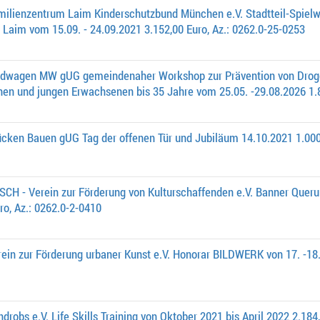
milienzentrum Laim Kinderschutzbund München e.V. Stadtteil-Spi
Laim vom 15.09. - 24.09.2021 3.152,00 Euro, Az.: 0262.0-25-0253
edwagen MW gUG gemeindenaher Workshop zur Prävention von Drog
hen und jungen Erwachsenen bis 35 Jahre vom 25.05. -29.08.2026 1.
ücken Bauen gUG Tag der offenen Tür und Jubiläum 14.10.2021 1.000
CH - Verein zur Förderung von Kulturschaffenden e.V. Banner Queru
ro, Az.: 0262.0-2-0410
ein zur Förderung urbaner Kunst e.V. Honorar BILDWERK von 17. -18.
robs e.V. Life Skills Training von Oktober 2021 bis April 2022 2.184