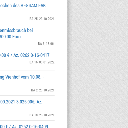
elwochen des REGSAM FAK
BA 25
, 23.10.2021
enmissbrauch bei
800,00 Euro
BA 3
, 18.06.
,00 € / Az. 0262.0-16-0417
BA 16
, 03.01.2022
ng Viehhof vom 10.08. -
BA 2
, 23.10.2021
09.2021 3.025,00€; Az.
BA 18
, 23.10.2021
,00 € / Az. 0262.0-16-0409