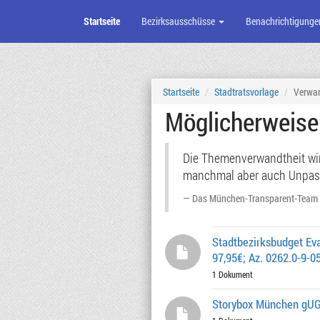
Startseite
Bezirksausschüsse
Benachrichtigunge
Zum
Seiteninhalt
Startseite
Stadtratsvorlage
Verwa
Möglicherweis
Die Themenverwandtheit wird
manchmal aber auch Unpassen
Das München-Transparent-Team
Stadtbezirksbudget Ev
97,95€; Az. 0262.0-9-0
1 Dokument
Storybox München gUG 