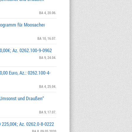
BA 4
, 20.06.
programm für Moosacher
BA 10
, 16.07.
00,00€; Az. 0262.100-9-0962
BA 9
, 24.04.
0,00 Euro, Az.: 0262.100-4-
BA 4
, 25.04.
 „Umsonst und Draußen“
BA 9
, 17.07.
 225,00€; Az. 0262.0-8-0222
BA 8
, 09.05.2020