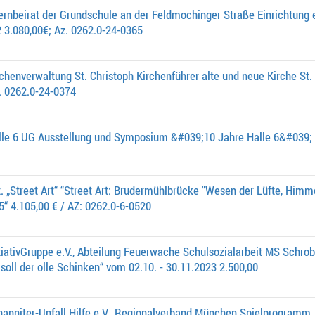
ernbeirat der Grundschule an der Feldmochinger Straße Einrichtung 
 3.080,00€; Az. 0262.0-24-0365
chenverwaltung St. Christoph Kirchenführer alte und neue Kirche St.
. 0262.0-24-0374
lle 6 UG Ausstellung und Symposium &#039;10 Jahre Halle 6&#039; 
t. „Street Art“ “Street Art: Brudermühlbrücke "Wesen der Lüfte, Himm
5“ 4.105,00 € / AZ: 0262.0-6-0520
tiativGruppe e.V., Abteilung Feuerwache Schulsozialarbeit MS Schr
oll der olle Schinken“ vom 02.10. - 30.11.2023 2.500,00
hanniter-Unfall Hilfe e.V., Regionalverband München Spielprogram