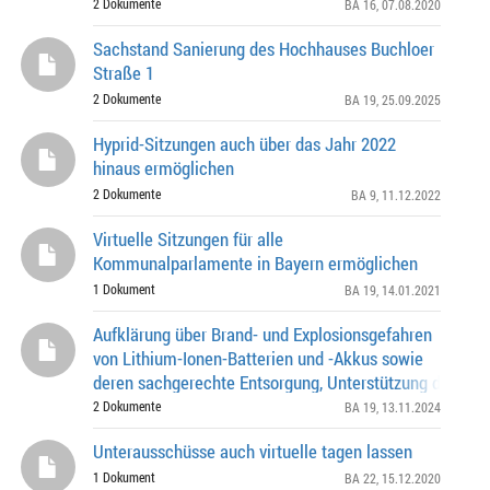
möglich?
2 Dokumente
BA 16
, 07.08.2020
Sachstand Sanierung des Hochhauses Buchloer
Straße 1
2 Dokumente
BA 19
, 25.09.2025
Hyprid-Sitzungen auch über das Jahr 2022
hinaus ermöglichen
2 Dokumente
BA 9
, 11.12.2022
Virtuelle Sitzungen für alle
Kommunalparlamente in Bayern ermöglichen
1 Dokument
BA 19
, 14.01.2021
Aufklärung über Brand- und Explosionsgefahren
von Lithium-Ionen-Batterien und -Akkus sowie
deren sachgerechte Entsorgung, Unterstützung der Ka
"Brennpunkt Batterie“
2 Dokumente
BA 19
, 13.11.2024
Unterausschüsse auch virtuelle tagen lassen
1 Dokument
BA 22
, 15.12.2020