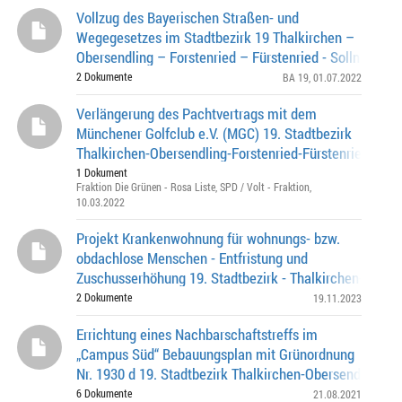
Vollzug des Bayerischen Straßen- und
Wegegesetzes im Stadtbezirk 19 Thalkirchen –
Obersendling – Forstenried – Fürstenried - Solln
Widmungserweiterung einer Teilstrecke des Begasweg
2 Dokumente
BA 19
, 01.07.2022
Verlängerung des Pachtvertrags mit dem
Münchener Golfclub e.V. (MGC) 19. Stadtbezirk
Thalkirchen-Obersendling-Forstenried-Fürstenried-Soll
1 Dokument
Fraktion Die Grünen - Rosa Liste
,
SPD / Volt - Fraktion
,
10.03.2022
Projekt Krankenwohnung für wohnungs- bzw.
obdachlose Menschen - Entfristung und
Zuschusserhöhung 19. Stadtbezirk - Thalkirchen-Obers
Forstenried-Fürstenried-Solln
2 Dokumente
19.11.2023
Errichtung eines Nachbarschaftstreffs im
„Campus Süd“ Bebauungsplan mit Grünordnung
Nr. 1930 d 19. Stadtbezirk Thalkirchen-Obersendling-
Forstenried-Fürstenried-Solln
6 Dokumente
21.08.2021