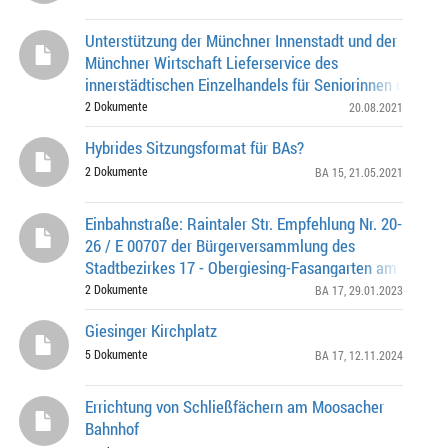
Unterstützung der Münchner Innenstadt und der
Münchner Wirtschaft Lieferservice des
innerstädtischen Einzelhandels für Seniorinnen und Se
sowie mobilitätseingeschränkte Menschen Antrag Nr
2 Dokumente
20.08.2021
Hybrides Sitzungsformat für BAs?
2 Dokumente
BA 15
, 21.05.2021
Einbahnstraße: Raintaler Str. Empfehlung Nr. 20-
26 / E 00707 der Bürgerversammlung des
Stadtbezirkes 17 - Obergiesing-Fasangarten am 14.07.
2 Dokumente
BA 17
, 29.01.2023
Giesinger Kirchplatz
5 Dokumente
BA 17
, 12.11.2024
Errichtung von Schließfächern am Moosacher
Bahnhof