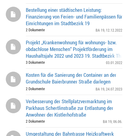
Bestellung einer städtischen Leistung:
Finanzierung von Ferien- und Familienpässen für
Einrichtungen im Stadtbezirk 19
2 Dokumente
BA 19
, 12.12.2022
Projekt „Krankenwohnung für wohnungs- bzw.
obdachlose Menschen“ Projektförderung im
Haushaltsjahr 2022 und 2023 19. Stadtbezirk Thalkirch
Obersendling- Forstenried-Fürstenried-Solln
3 Dokumente
03.01.2022
Kosten für die Sanierung der Container an der
Grundschule Baierbrunner Straße darlegen
2 Dokumente
BA 19
, 24.07.2023
Verbesserung der Stellplatzvermarktung im
Parkhaus Schertlinstraße zur Entlastung der
Anwohner der Kistlerhofstraße
2 Dokumente
BA 19
, 06.06.
Umgestaltung der Bahntrasse Heizkraftwerk