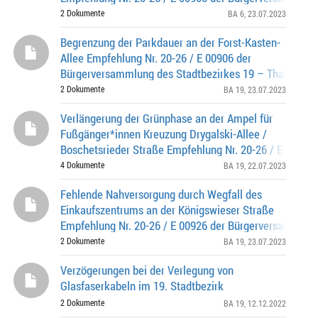
Stadtbezirkes 19 - Thalkirchen-Obersendling-Forstenrie
2 Dokumente
BA 6
, 23.07.2023
Begrenzung der Parkdauer an der Forst-Kasten-
Allee Empfehlung Nr. 20-26 / E 00906 der
Bürgerversammlung des Stadtbezirkes 19 – Thalkirche
Obersendling-Forstenried-Fürstenried-Solln am 24.10.2
2 Dokumente
BA 19
, 23.07.2023
Verlängerung der Grünphase an der Ampel für
Fußgänger*innen Kreuzung Drygalski-Allee /
Boschetsrieder Straße Empfehlung Nr. 20-26 / E 00898 
Bürgerversammlung des Stadtbezirkes 19 - Thalkirch
4 Dokumente
BA 19
, 22.07.2023
Fehlende Nahversorgung durch Wegfall des
Einkaufszentrums an der Königswieser Straße
Empfehlung Nr. 20-26 / E 00926 der Bürgerversammlun
Stadtbezirkes 19 - Thalkirchen-Obersendling-Forsten
2 Dokumente
BA 19
, 23.07.2023
Verzögerungen bei der Verlegung von
Glasfaserkabeln im 19. Stadtbezirk
2 Dokumente
BA 19
, 12.12.2022