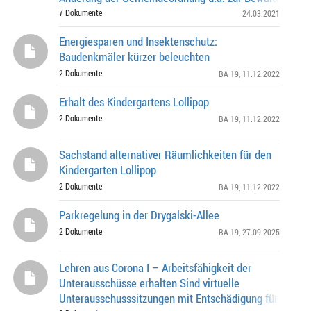
Corona-Pandemie vom 03.02.2021
7 Dokumente
24.03.2021
Energiesparen und Insektenschutz:
Baudenkmäler kürzer beleuchten
2 Dokumente
BA 19
, 11.12.2022
Erhalt des Kindergartens Lollipop
2 Dokumente
BA 19
, 11.12.2022
Sachstand alternativer Räumlichkeiten für den
Kindergarten Lollipop
2 Dokumente
BA 19
, 11.12.2022
Parkregelung in der Drygalski-Allee
2 Dokumente
BA 19
, 27.09.2025
Lehren aus Corona I – Arbeitsfähigkeit der
Unterausschüsse erhalten Sind virtuelle
Unterausschusssitzungen mit Entschädigung für die Te