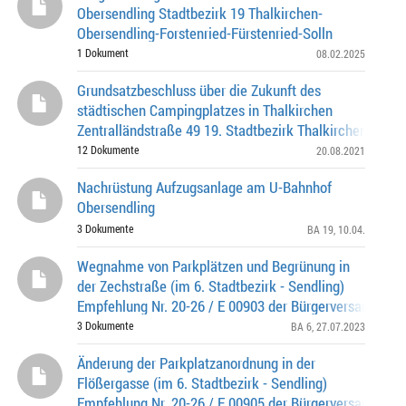
Obersendling Stadtbezirk 19 Thalkirchen-
Obersendling-Forstenried-Fürstenried-Solln
1 Dokument
08.02.2025
Grundsatzbeschluss über die Zukunft des
städtischen Campingplatzes in Thalkirchen
Zentralländstraße 49 19. Stadtbezirk Thalkirchen-Obers
Forstenried- Fürstenried-Solln Vergabe im Erbba
12 Dokumente
20.08.2021
Nachrüstung Aufzugsanlage am U-Bahnhof
Obersendling
3 Dokumente
BA 19
, 10.04.
Wegnahme von Parkplätzen und Begrünung in
der Zechstraße (im 6. Stadtbezirk - Sendling)
Empfehlung Nr. 20-26 / E 00903 der Bürgerversammlun
Stadtbezirkes 19 - Thalkirchen-Obersendling-Fors
3 Dokumente
BA 6
, 27.07.2023
Änderung der Parkplatzanordnung in der
Flößergasse (im 6. Stadtbezirk - Sendling)
Empfehlung Nr. 20-26 / E 00905 der Bürgerversammlun