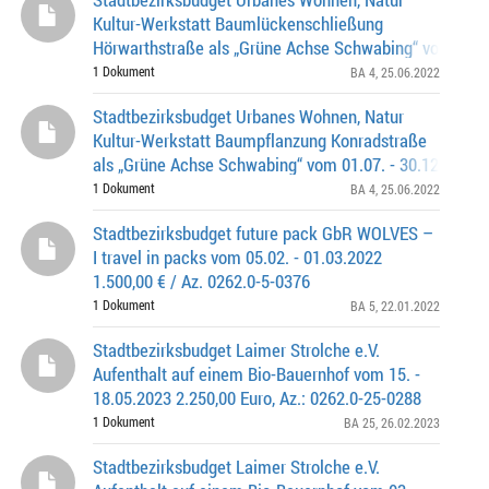
Kultur-Werkstatt Baumlückenschließung
Hörwarthstraße als „Grüne Achse Schwabing“ vom 01.07
30.12.2022 2.250,00 Euro, Az.: 0262.0-4-0400
1 Dokument
BA 4
, 25.06.2022
Stadtbezirksbudget Urbanes Wohnen, Natur
Kultur-Werkstatt Baumpflanzung Konradstraße
als „Grüne Achse Schwabing“ vom 01.07. - 30.12.2022 
Euro, Az.: 0262.0-4-0402
1 Dokument
BA 4
, 25.06.2022
Stadtbezirksbudget future pack GbR WOLVES –
I travel in packs vom 05.02. - 01.03.2022
1.500,00 € / Az. 0262.0-5-0376
1 Dokument
BA 5
, 22.01.2022
Stadtbezirksbudget Laimer Strolche e.V.
Aufenthalt auf einem Bio-Bauernhof vom 15. -
18.05.2023 2.250,00 Euro, Az.: 0262.0-25-0288
1 Dokument
BA 25
, 26.02.2023
Stadtbezirksbudget Laimer Strolche e.V.