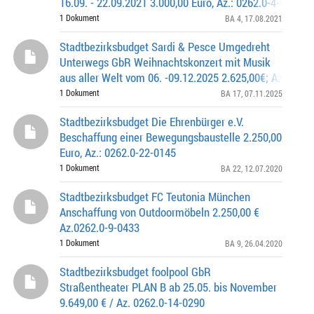
16.09. - 22.09.2021 3.000,00 Euro, Az.: 0262.0-4-0352
1 Dokument
BA 4
, 17.08.2021
Stadtbezirksbudget Sardi & Pesce Umgedreht
Unterwegs GbR Weihnachtskonzert mit Musik
aus aller Welt vom 06. -09.12.2025 2.625,00€; Az. 0262.
0512
1 Dokument
BA 17
, 07.11.2025
Stadtbezirksbudget Die Ehrenbürger e.V.
Beschaffung einer Bewegungsbaustelle 2.250,00
Euro, Az.: 0262.0-22-0145
1 Dokument
BA 22
, 12.07.2020
Stadtbezirksbudget FC Teutonia München
Anschaffung von Outdoormöbeln 2.250,00 €
Az.0262.0-9-0433
1 Dokument
BA 9
, 26.04.2020
Stadtbezirksbudget foolpool GbR
Straßentheater PLAN B ab 25.05. bis November
9.649,00 € / Az. 0262.0-14-0290