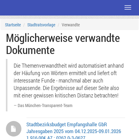
Menü
Zum
Startseite
Stadtratsvorlage
Verwandte
Seiteninhalt
Möglicherweise verwandte
Dokumente
Die Themenverwandtheit wird automatisiert anhand
der Häufung von Wörtern ermittelt und liefert oft
interessante Funde - manchmal aber auch
Unpassende. Die Ergebnisse auf dieser Seite also
mit einer gewissen kritischen Distanz betrachten!
Das München-Transparent-Team
Stadtbezirksbudget Empfangshalle GbR
Jahresgaben 2025 vom 04.12.2025-09.01.2026
1.916,00€ AZ.: 0262.0-3-0627