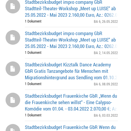
Stadtbezirksbudget impro company GbR
Stadtteil-Theater-Workshop „Meet up LUISE“ ab
25.05.2022 - Mai 2023 2.160,00 Euro, Az.: 0262.0-6-037
1 Dokument
BA 6
, 26.05.2022
Stadtbezirksbudget impro company GbR
Stadtteil-Theater-Workshop „Meet up LUISE“ ab
25.05.2022 - Mai 2023 2.160,00 Euro, Az.: 0262.0-2-044
1 Dokument
BA 2
, 14.05.2022
Stadtbezirksbudget Kizztalk Dance Academy
GbR Gratis Tanzangebote für Menschen mit
Migrationshintergrund aus Sendling vom 01.10.2022 -
30.09.2023 3.320,00 Euro, Az.: 0262.0-6-0396
1 Dokument
BA 6
, 08.09.2022
Stadtbezirksbudget Frauenkirche GbR „Wenn du
die Frauenkirche sehen willst“ - Eine Calypso-
Komödie vom 01.04. - 03.04.2022 2.070,00 €; Az. 0262.
1 Dokument
BA 6
, 03.03.2022
Stadtbezirksbudget Frauenkirche GbR Wenn du