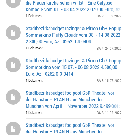
die Frauenkirche sehen willst - Eine Calypso-
Komödie vom 01. - 03.04.2022 2.070,00 Euro, Az.: 0262.
0435
1 Dokument
BA 2
, 11.03.2022
Stadtbezirksbudget Inzinger & Pirron GbR Popup
Sommerkino Fluffy Clouds vom 08. - 14.08.2022
2.300,00 Euro, Az.: 0262.0-4-0404
1 Dokument
BA 4
, 24.07.2022
Stadtbezirksbudget Inzinger & Pirron GbR Popup
Sommerkino vom 15.07. - 06.08.2022 4.500,00
Euro, Az.: 0262.0-3-0414
1 Dokument
BA 3
, 15.07.2022
Stadtbezirksbudget foolpool GbR Theater vor
der Haustür – PLAN H aus München für
München von April – November 2022 9.499,00€; Az. 026
0301
1 Dokument
BA 8
, 11.02.2022
Stadtbezirksbudget foolpool GbR Theater vor
der Haustür – PLAN H aus München für