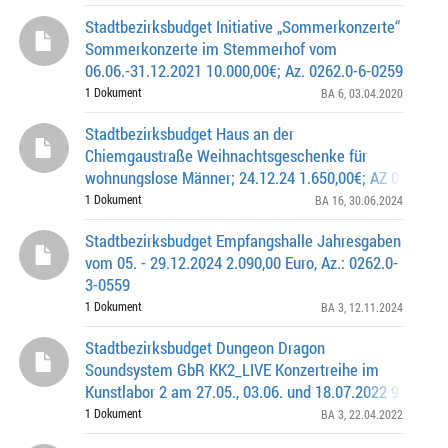
Stadtbezirksbudget Initiative „Sommerkonzerte“
Sommerkonzerte im Stemmerhof vom
06.06.-31.12.2021 10.000,00€; Az. 0262.0-6-0259
1 Dokument
BA 6
, 03.04.2020
Stadtbezirksbudget Haus an der
Chiemgaustraße Weihnachtsgeschenke für
wohnungslose Männer; 24.12.24 1.650,00€; AZ 0262.0 -
1 Dokument
BA 16
, 30.06.2024
Stadtbezirksbudget Empfangshalle Jahresgaben
vom 05. - 29.12.2024 2.090,00 Euro, Az.: 0262.0-
3-0559
1 Dokument
BA 3
, 12.11.2024
Stadtbezirksbudget Dungeon Dragon
Soundsystem GbR KK2_LIVE Konzertreihe im
Kunstlabor 2 am 27.05., 03.06. und 18.07.2022 9.728,00
Az.: 0262.0-3-0396
1 Dokument
BA 3
, 22.04.2022