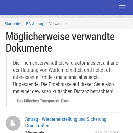
Menü
Zum
Startseite
BA-Antrag
Verwandte
Seiteninhalt
Möglicherweise verwandte
Dokumente
Die Themenverwandtheit wird automatisiert anhand
der Häufung von Wörtern ermittelt und liefert oft
interessante Funde - manchmal aber auch
Unpassende. Die Ergebnisse auf dieser Seite also
mit einer gewissen kritischen Distanz betrachten!
Das München-Transparent-Team
Antrag - Wiederherstellung und Sicherung
Grünstreifen
2 Dokumente
BA 9
, 08.10.2023