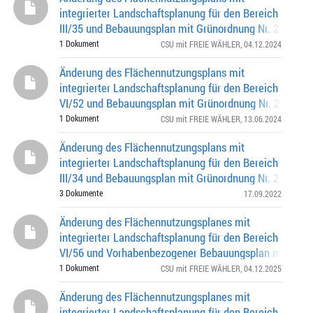
integrierter Landschaftsplanung für den Bereich
III/35 und Bebauungsplan mit Grünordnung Nr. 2196
Siemensallee (südlich), Garatshausener Straße (östlich
1 Dokument
CSU mit FREIE WÄHLER
, 04.12.2024
Änderung des Flächennutzungsplans mit
integrierter Landschaftsplanung für den Bereich
VI/52 und Bebauungsplan mit Grünordnung Nr. 2194 eh
amerikanische Siedlung am Perlacher Forst zwisch
1 Dokument
CSU mit FREIE WÄHLER
, 13.06.2024
Änderung des Flächennutzungsplans mit
integrierter Landschaftsplanung für den Bereich
III/34 und Bebauungsplan mit Grünordnung Nr. 2180 Ha
Preißinger-Str. (westlich und nördlich), Schäftlarnst
3 Dokumente
17.09.2022
Änderung des Flächennutzungsplanes mit
integrierter Landschaftsplanung für den Bereich
VI/56 und Vorhabenbezogener Bebauungsplan mit Grü
Nr. 2203 Stephensonplatz Schneckestraße (südlich),
1 Dokument
CSU mit FREIE WÄHLER
, 04.12.2025
Änderung des Flächennutzungsplanes mit
integrierter Landschaftsplanung für den Bereich