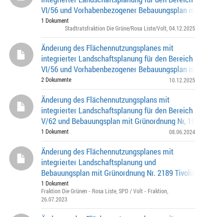
VI/56 und Vorhabenbezogener Bebauungsplan mit Grü
Nr. 2203 Stephensonplatz Schneckestraße (südlich),
1 Dokument
Stadtratsfraktion Die Grüne/Rosa Liste/Volt
, 04.12.2025
Änderung des Flächennutzungsplanes mit
integrierter Landschaftsplanung für den Bereich
VI/56 und Vorhabenbezogener Bebauungsplan mit Grü
Nr. 2203 Stephensonplatz, Schneckestraße (südlich)
2 Dokumente
10.12.2025
Änderung des Flächennutzungsplans mit
integrierter Landschaftsplanung für den Bereich
V/62 und Bebauungsplan mit Grünordnung Nr, 1939e Au
Rösch-Straße (südlich), Schleißheimer Straße (westli
1 Dokument
08.06.2024
Änderung des Flächennutzungsplanes mit
integrierter Landschaftsplanung und
Bebauungsplan mit Grünordnung Nr. 2189 Tivolistraße
(nördlich), Englischer Garten (östlich), Isarring (südlich)
1 Dokument
Fraktion Die Grünen - Rosa Liste
,
SPD / Volt - Fraktion
,
26.07.2023