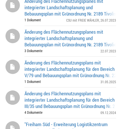
Änderung des Flächennutzungsplanes mit
integrierter Landschaftsplanung und
Bebauungsplan mit Grünordnung Nr. 2189 Tivolistraße
(nördlich), Englischer Garten (östlich), Isarring (südlich)
1 Dokument
CSU mit FREIE WÄHLER
, 26.07.2023
Änderung des Flächennutzungsplanes mit
integrierter Landschaftsplanung und
Bebauungsplan mit Grünordnung Nr. 2189 Tivoliestraße
(nördlich), Englischer Garten (östlich), Isarring (südlich),
3 Dokumente
22.07.2023
Änderung des Flächennutzungsplans mit
integrierter Landschaftsplanung für den Bereich
V/79 und Bebauungsplan mit Grünordnung Nr. 2200 Hel
Wessel-Bogen (östlich), Maria-Probst-Str. (nördlich, w
1 Dokument
31.05.2025
Änderung des Flächennutzungsplans mit
integrierter Landschaftsplanung für den Bereich
III/35 und Bebauungsplan mit Grünordnung Nr. 2196
Siemensallee (südlich), Garatshausener Straße (östlich
4 Dokumente
09.12.2024
"Freiham Süd - Erweiterung Logistikzentrum