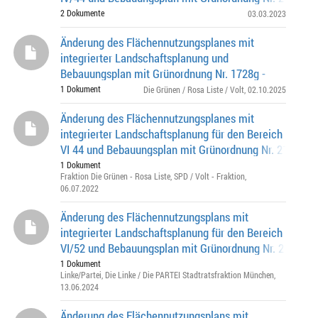
Straße / Weinschenkstraße (südlich), Bauseweina
2 Dokumente
03.03.2023
Änderung des Flächennutzungsplanes mit
integrierter Landschaftsplanung und
Bebauungsplan mit Grünordnung Nr. 1728g -
Eckdatenbeschluss –
1 Dokument
Die Grünen / Rosa Liste / Volt
, 02.10.2025
Änderung des Flächennutzungsplanes mit
integrierter Landschaftsplanung für den Bereich
VI 44 und Bebauungsplan mit Grünordnung Nr. 2178 - H
Straße (beidseitig)
1 Dokument
Fraktion Die Grünen - Rosa Liste
,
SPD / Volt - Fraktion
,
06.07.2022
Änderung des Flächennutzungsplans mit
integrierter Landschaftsplanung für den Bereich
VI/52 und Bebauungsplan mit Grünordnung Nr. 2194 eh
amerikanische Siedlung am Perlacher Forst zwischen
1 Dokument
Linke/Partei
,
Die Linke / Die PARTEI Stadtratsfraktion München
,
13.06.2024
Änderung des Flächennutzungsplans mit