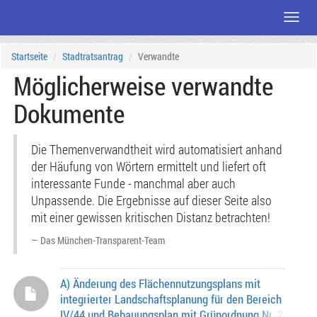
Menü
Zum
Startseite
Stadtratsantrag
Verwandte
Seiteninhalt
Möglicherweise verwandte
Dokumente
Die Themenverwandtheit wird automatisiert anhand
der Häufung von Wörtern ermittelt und liefert oft
interessante Funde - manchmal aber auch
Unpassende. Die Ergebnisse auf dieser Seite also
mit einer gewissen kritischen Distanz betrachten!
Das München-Transparent-Team
A) Änderung des Flächennutzungsplans mit
integrierter Landschaftsplanung für den Bereich
IV/44 und Bebauungsplan mit Grünordnung Nr. 2161 Vo