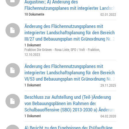
Augustiner; A) Änderung des
Flächennutzungsplanes mit integrierter Landschaftspla
den Bereich IV/ 43 Dietmar-Keese-Bogen und Ludwig-
10 Dokumente
02.01.2022
Stra
Änderung des Flächennutzungsplanes mit
integrierter Landschaftsplanung für den Bereich
III/27 und Bebauungsplan mit Grünordnung Nr. 2192 Ru
Mayer-Straße (nördlich), Tölzer Straße (westlich)
1 Dokument
Fraktion Die Grünen - Rosa Liste
,
SPD / Volt - Fraktion
,
12.10.2023
Änderung des Flächennutzungsplanes mit
integrierter Landschaftsplanung für den Bereich
VI/53 und Bebauungsplan mit Grünordnung Nr. 2205
Schönstraße (östlich), Candidstraße (südlich), Auer Mü
1 Dokument
29.11.2025
Beschluss zur Aufstellung und (Teil-)Änderung
von Bebauungsplänen im Rahmen der
Schulbauoffensive (SBO) 2013-2030 a) Änderung des
Flächennutzungsplans mit integrierter Landschaftsplan
1 Dokument
04.02.2020
den
A) Bericht zu den Ergebnissen der Prüfaufträge