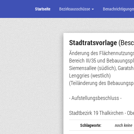
Startseite
Bezirksausschüsse
Benachrichtigunge
Zum
Seiteninhalt
Stadtratsvorlage
(Besc
Änderung des Flächennutzungsp
Bereich III/35 und Bebauungsp
Siemensallee (südlich), Garats
Lenggries (westlich)
(Teiländerung des Bebauungspl
- Aufstellungsbeschluss -
Stadtbezirk 19 Thalkirchen - Obe
Schlagworte:
noch keine