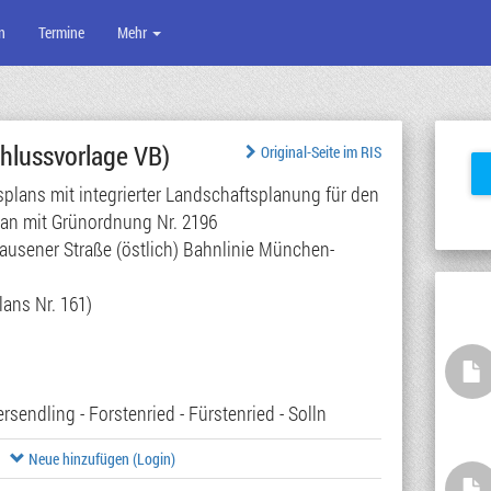
n
Termine
Mehr
hlussvorlage VB)
Original-Seite im RIS
lans mit integrierter Landschaftsplanung für den
lan mit Grünordnung Nr. 2196
hausener Straße (östlich) Bahnlinie München-
ans Nr. 161)
rsendling - Forstenried - Fürstenried - Solln
Neue hinzufügen (Login)