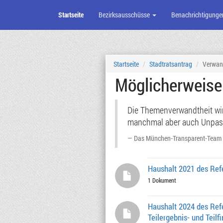
Startseite
Bezirksausschüsse
Benachrichtigunge
Zum
Seiteninhalt
Startseite
Stadtratsantrag
Verwan
Möglicherweis
Die Themenverwandtheit wird
manchmal aber auch Unpassen
Das München-Transparent-Team
Haushalt 2021 des Ref
1 Dokument
Haushalt 2024 des Ref
Teilergebnis- und Teilf