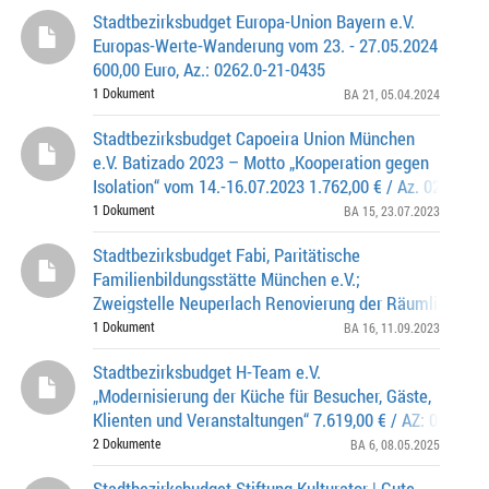
Stadtbezirksbudget Europa-Union Bayern e.V.
Europas-Werte-Wanderung vom 23. - 27.05.2024
600,00 Euro, Az.: 0262.0-21-0435
1 Dokument
BA 21
, 05.04.2024
Stadtbezirksbudget Capoeira Union München
e.V. Batizado 2023 – Motto „Kooperation gegen
Isolation“ vom 14.-16.07.2023 1.762,00 € / Az. 0262.0-
1 Dokument
BA 15
, 23.07.2023
Stadtbezirksbudget Fabi, Paritätische
Familienbildungsstätte München e.V.;
Zweigstelle Neuperlach Renovierung der Räumlichkeit
Zweigstelle Neuperlach 8.930,00 € / AZ.0262.0-16-0550
1 Dokument
BA 16
, 11.09.2023
Stadtbezirksbudget H-Team e.V.
„Modernisierung der Küche für Besucher, Gäste,
Klienten und Veranstaltungen“ 7.619,00 € / AZ: 0262.0-
2 Dokumente
BA 6
, 08.05.2025
Stadtbezirksbudget Stiftung Kulturator | Gute-