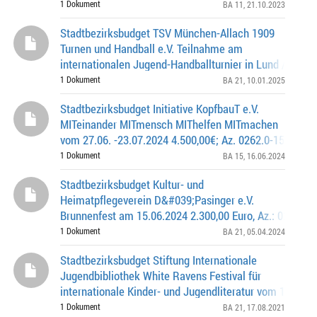
600,00€ / AZ 0262.0-11-0550
1 Dokument
BA 11
, 21.10.2023
Stadtbezirksbudget TSV München-Allach 1909
Turnen und Handball e.V. Teilnahme am
internationalen Jugend-Handballturnier in Lund / Sch
vom 25.12.2024 - 31.12.2024 2.811,00 Euro, Az.: 0262.0
1 Dokument
BA 21
, 10.01.2025
Stadtbezirksbudget Initiative KopfbauT e.V.
MITeinander MITmensch MIThelfen MITmachen
vom 27.06. -23.07.2024 4.500,00€; Az. 0262.0-15-0553
1 Dokument
BA 15
, 16.06.2024
Stadtbezirksbudget Kultur- und
Heimatpflegeverein D&#039;Pasinger e.V.
Brunnenfest am 15.06.2024 2.300,00 Euro, Az.: 0262.0-
1 Dokument
BA 21
, 05.04.2024
Stadtbezirksbudget Stiftung Internationale
Jugendbibliothek White Ravens Festival für
internationale Kinder- und Jugendliteratur vom 11.-15.
2.700,00 € / Az. 0262.0-21-0300
1 Dokument
BA 21
, 17.08.2021