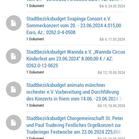
1 Dokument
BA 4
, 24.02.2024
Stadtbezirksbudget Svapinga Consort e.V.
Sommerkonzert vom 20. - 23.06.2024 4.015,00
Euro, Az.: 0262.0-4-0508
1 Dokument
BA 4
, 11.05.2024
Stadtbezirksbudget Wannda e.V. „Wannda Circus
Kinderfest am 23.06.2024“ 8.000,00 € / AZ:
0262.0-12-0625
1 Dokument
BA 12
, 10.05.2024
Stadtbezirksbudget animato münchner
orchester e.V. Vorbereitung und Durchführung
des Konzerts in Riem vom 14.06. -23.06.2024 2.090,00€
0262.0-15-0561
1 Dokument
BA 15
, 16.06.2024
Stadtbezirksbudget Chorgemeinschaft St. Peter
und Paul Trudering Festliches Orgelkonzert zur
Truderinger Festwoche am 23.06.2024 225,00€; 0262.0
1 Dokument
BA 15
, 16.06.2024