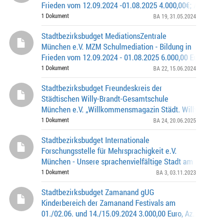
Frieden vom 12.09.2024 -01.08.2025 4.000,00€; Az. 026
0519
1 Dokument
BA 19
, 31.05.2024
Stadtbezirksbudget MediationsZentrale
München e.V. MZM Schulmediation - Bildung in
Frieden vom 12.09.2024 - 01.08.2025 6.000,00 Euro, Az.
22-0257
1 Dokument
BA 22
, 15.06.2024
Stadtbezirksbudget Freundeskreis der
Städtischen Willy-Brandt-Gesamtschule
München e.V. „Willkommensmagazin Städt. Willy-Brand
Gesamtschule & FOS NORD von Mai bis Sept. 2025“ 2.
1 Dokument
BA 24
, 20.06.2025
Euro; Az.
Stadtbezirksbudget Internationale
Forschungsstelle für Mehrsprachigkeit e.V.
München - Unsere sprachenvielfältige Stadt am 23.11.
900,00 Euro, Az.: 0262.0-3-0492
1 Dokument
BA 3
, 03.11.2023
Stadtbezirksbudget Zamanand gUG
Kinderbereich der Zamanand Festivals am
01./02.06. und 14./15.09.2024 3.000,00 Euro, Az.: 0262