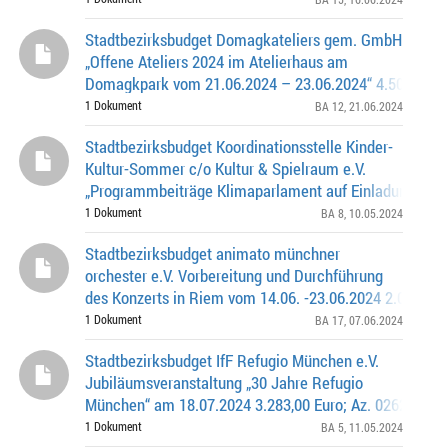
Stadtbezirksbudget Domagkateliers gem. GmbH
„Offene Ateliers 2024 im Atelierhaus am
Domagkpark vom 21.06.2024 – 23.06.2024“ 4.500,00 € 
0262.0-12-0630
1 Dokument
BA 12
, 21.06.2024
Stadtbezirksbudget Koordinationsstelle Kinder-
Kultur-Sommer c/o Kultur & Spielraum e.V.
„Programmbeiträge Klimaparlament auf Einladung des 
Veranstalterkreises vom 17.06.2024 – 23.06.2024“ 2.
1 Dokument
BA 8
, 10.05.2024
Stadtbezirksbudget animato münchner
orchester e.V. Vorbereitung und Durchführung
des Konzerts in Riem vom 14.06. -23.06.2024 2.030,00€
0262.0-17-0450
1 Dokument
BA 17
, 07.06.2024
Stadtbezirksbudget IfF Refugio München e.V.
Jubiläumsveranstaltung „30 Jahre Refugio
München“ am 18.07.2024 3.283,00 Euro; Az. 0262.0-5-
1 Dokument
BA 5
, 11.05.2024