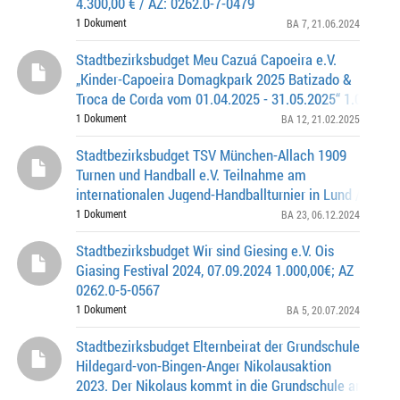
4.300,00 € / AZ: 0262.0-7-0479
1 Dokument
BA 7
, 21.06.2024
Stadtbezirksbudget Meu Cazuá Capoeira e.V.
„Kinder-Capoeira Domagkpark 2025 Batizado &
Troca de Corda vom 01.04.2025 - 31.05.2025“ 1.000,00 €
0262.0-12-0684
1 Dokument
BA 12
, 21.02.2025
Stadtbezirksbudget TSV München-Allach 1909
Turnen und Handball e.V. Teilnahme am
internationalen Jugend-Handballturnier in Lund / Sch
vom 25.12.2024 – 31.12.2024 25.303,00 Euro, Az.: 0262
1 Dokument
BA 23
, 06.12.2024
Stadtbezirksbudget Wir sind Giesing e.V. Ois
Giasing Festival 2024, 07.09.2024 1.000,00€; AZ
0262.0-5-0567
1 Dokument
BA 5
, 20.07.2024
Stadtbezirksbudget Elternbeirat der Grundschule
Hildegard-von-Bingen-Anger Nikolausaktion
2023. Der Nikolaus kommt in die Grundschule am 06.1