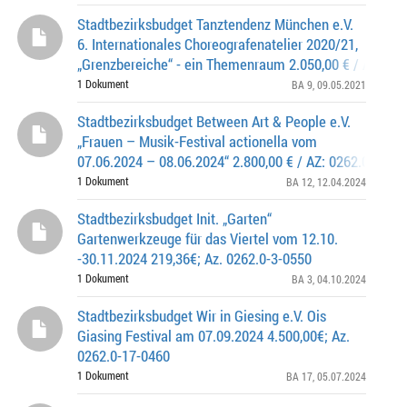
Stadtbezirksbudget Tanztendenz München e.V.
6. Internationales Choreografenatelier 2020/21,
„Grenzbereiche“ - ein Themenraum 2.050,00 € / Az. 026
0473
1 Dokument
BA 9
, 09.05.2021
Stadtbezirksbudget Between Art & People e.V.
„Frauen – Musik-Festival actionella vom
07.06.2024 – 08.06.2024“ 2.800,00 € / AZ: 0262.0-12-0
1 Dokument
BA 12
, 12.04.2024
Stadtbezirksbudget Init. „Garten“
Gartenwerkzeuge für das Viertel vom 12.10.
-30.11.2024 219,36€; Az. 0262.0-3-0550
1 Dokument
BA 3
, 04.10.2024
Stadtbezirksbudget Wir in Giesing e.V. Ois
Giasing Festival am 07.09.2024 4.500,00€; Az.
0262.0-17-0460
1 Dokument
BA 17
, 05.07.2024