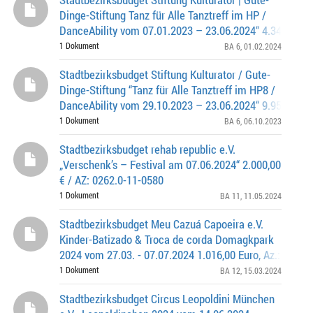
Dinge-Stiftung Tanz für Alle Tanztreff im HP /
DanceAbility vom 07.01.2023 – 23.06.2024“ 4.343,50 € 
0262.0-6-0479
1 Dokument
BA 6
, 01.02.2024
Stadtbezirksbudget Stiftung Kulturator / Gute-
Dinge-Stiftung “Tanz für Alle Tanztreff im HP8 /
DanceAbility vom 29.10.2023 – 23.06.2024“ 9.952,75 € 
0262.0-6-0463
1 Dokument
BA 6
, 06.10.2023
Stadtbezirksbudget rehab republic e.V.
„Verschenk’s – Festival am 07.06.2024“ 2.000,00
€ / AZ: 0262.0-11-0580
1 Dokument
BA 11
, 11.05.2024
Stadtbezirksbudget Meu Cazuá Capoeira e.V.
Kinder-Batizado & Troca de corda Domagkpark
2024 vom 27.03. - 07.07.2024 1.016,00 Euro, Az.: 0262.
0609
1 Dokument
BA 12
, 15.03.2024
Stadtbezirksbudget Circus Leopoldini München