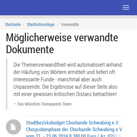
Menü
Zum
Startseite
Stadtratsvorlage
Verwandte
Seiteninhalt
Möglicherweise verwandte
Dokumente
Die Themenverwandtheit wird automatisiert anhand
der Häufung von Wörtern ermittelt und liefert oft
interessante Funde - manchmal aber auch
Unpassende. Die Ergebnisse auf dieser Seite also
mit einer gewissen kritischen Distanz betrachten!
Das München-Transparent-Team
Stadtbezirksbudget Chorbande Schwabing e.V.
Chorprobenphase der Chorbande Schwabing e.V.
vom 21. - 23.06.2024 8.380,00 Euro / Az. 0262.0-4-0494