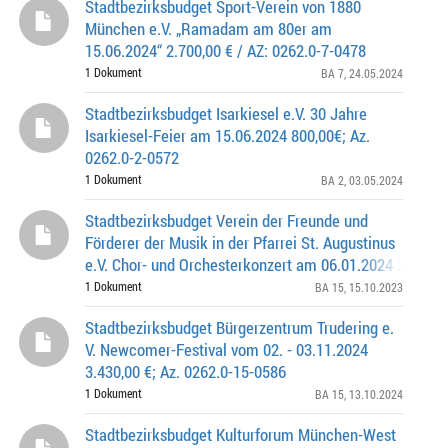
Stadtbezirksbudget Sport-Verein von 1880
München e.V. „Ramadam am 80er am
15.06.2024“ 2.700,00 € / AZ: 0262.0-7-0478
1 Dokument
BA 7
, 24.05.2024
Stadtbezirksbudget Isarkiesel e.V. 30 Jahre
Isarkiesel-Feier am 15.06.2024 800,00€; Az.
0262.0-2-0572
1 Dokument
BA 2
, 03.05.2024
Stadtbezirksbudget Verein der Freunde und
Förderer der Musik in der Pfarrei St. Augustinus
e.V. Chor- und Orchesterkonzert am 06.01.2024 2.000,00
0262.0-15-0506
1 Dokument
BA 15
, 15.10.2023
Stadtbezirksbudget Bürgerzentrum Trudering e.
V. Newcomer-Festival vom 02. - 03.11.2024
3.430,00 €; Az. 0262.0-15-0586
1 Dokument
BA 15
, 13.10.2024
Stadtbezirksbudget Kulturforum München-West