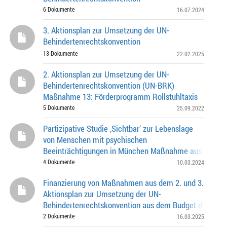
6 Dokumente
16.07.2024
3. Aktionsplan zur Umsetzung der UN-
Behindertenrechtskonvention
13 Dokumente
22.02.2025
2. Aktionsplan zur Umsetzung der UN-
Behindertenrechtskonvention (UN-BRK)
Maßnahme 13: Förderprogramm Rollstuhltaxis
5 Dokumente
25.09.2022
Partizipative Studie ‚Sichtbar‘ zur Lebenslage
von Menschen mit psychischen
Beeinträchtigungen in München Maßnahme aus dem 2.
Aktionsplan zur Umsetzung der UN-
4 Dokumente
10.03.2024
Behindertenrechtskonvention
Finanzierung von Maßnahmen aus dem 2. und 3.
Aktionsplan zur Umsetzung der UN-
Behindertenrechtskonvention aus dem Budget des
Sozialreferats Sozialpädagogisch begleitete Energiebe
2 Dokumente
16.03.2025