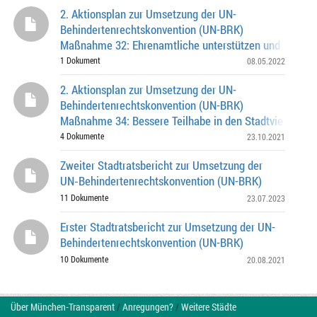
von Hau
2. Aktionsplan zur Umsetzung der UN-
Behindertenrechtskonvention (UN-BRK)
Maßnahme 32: Ehrenamtliche unterstützen und begleit
Menschen mit Behinderungen Ergebnis des
1 Dokument
08.05.2022
Trägerschaftsauswahlverf
2. Aktionsplan zur Umsetzung der UN-
Behindertenrechtskonvention (UN-BRK)
Maßnahme 34: Bessere Teilhabe in den Stadtvierteln
Fortführung der Finanzierung der Anlaufstellen Inklusio
4 Dokumente
23.10.2021
Stadtbezi
Zweiter Stadtratsbericht zur Umsetzung der
UN‑Behindertenrechtskonvention (UN-BRK)
11 Dokumente
23.07.2023
Erster Stadtratsbericht zur Umsetzung der UN-
Behindertenrechtskonvention (UN-BRK)
10 Dokumente
20.08.2021
Über München-Transparent
/
Anregungen?
/
Weitere Städte