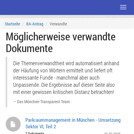
Menü
Zum
Startseite
BA-Antrag
Verwandte
Seiteninhalt
Möglicherweise verwandte
Dokumente
Die Themenverwandtheit wird automatisiert anhand
der Häufung von Wörtern ermittelt und liefert oft
interessante Funde - manchmal aber auch
Unpassende. Die Ergebnisse auf dieser Seite also
mit einer gewissen kritischen Distanz betrachten!
Das München-Transparent-Team
Parkraummanagement in München - Umsetzung
Sektor VI, Teil 2
3 Dokumente
01.02.2025