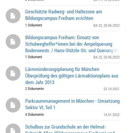
Geschützte Radweg- und Haltezone am
Bildungscampus Freiham errichten
1 Dokument
BA 22
, 20.06.2022
Bildungscampus Freiham: Einsatz von
Schulweghelfer*innen bei der Ampelquerung
Bodenseestr. / Hans-Stützle-Str. und Querung Helmut-
Allee, Nördlicher Eingang Bildungscampus Freiham
1 Dokument
BA 22
, 20.06.2022
Lärmminderungsplanung für München
Überprüfung des gültigen Lärmaktionsplans aus
dem Jahr 2013
2 Dokumente
23.10.2021
Parkraummanagement in München - Umsetzung
Sektor VI, Teil 1
4 Dokumente
14.01.2022
Schulbus zur Grundschule an der Helmut-