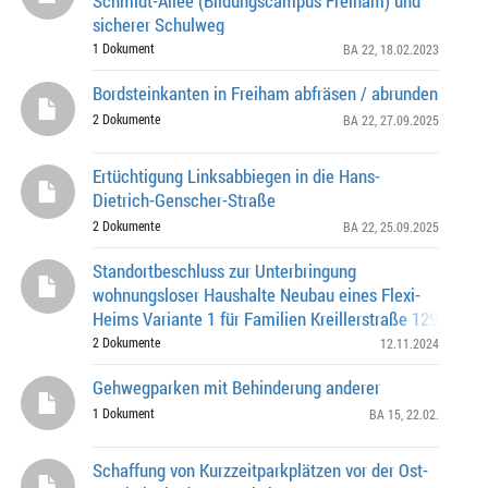
Schmidt-Allee (Bildungscampus Freiham) und
sicherer Schulweg
1 Dokument
BA 22
, 18.02.2023
Bordsteinkanten in Freiham abfräsen / abrunden
2 Dokumente
BA 22
, 27.09.2025
Ertüchtigung Linksabbiegen in die Hans-
Dietrich-Genscher-Straße
2 Dokumente
BA 22
, 25.09.2025
Standortbeschluss zur Unterbringung
wohnungsloser Haushalte Neubau eines Flexi-
Heims Variante 1 für Familien Kreillerstraße 129 14.
Stadtbezirk - Berg am Laim Beauftragung zur Durchfüh
2 Dokumente
12.11.2024
Gehwegparken mit Behinderung anderer
1 Dokument
BA 15
, 22.02.
Schaffung von Kurzzeitparkplätzen vor der Ost-