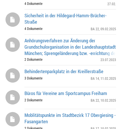
4 Dokumente
27.02.
Sicherheit in der Hildegard-Hamm-Brücher-
Straße
4 Dokumente
BA 22
, 09.02.2025
Anhörungsverfahren zur Änderung der
Grundschulorganisation in der Landeshauptstadt
München; Sprengeländerung bzw. -errichtung der Grun
- Gustl-Bayrhammer-Straße 21 - Aubinger Allee 152
2 Dokumente
23.07.2023
Behindertenparkplatz in der Kreillerstraße
3 Dokumente
BA 14
, 11.02.2025
Büros für Vereine am Sportcampus Freiham
2 Dokumente
BA 22
, 10.02.2025
Moblitätspunkte im Stadtbezirk 17 Obergiesing -
Fasangarten
2 Dokumente
BA 17
, 10.02.2025