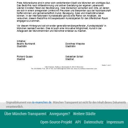
Freie Aktionsräume sind in einer sich verdichtenden Stadt wie München ein wichtiges Gut. 
Das Bedürfnis nach Mitbestimmung und aktiver Gestaltung der eigenen Lebenswelt 
wächst in breiten Teilen der Bevölkerung. Viele Menschen wünschen sich Orte, an denen 
sie sich in einem anregenden Umfeld mit Freunden und Bekannten aus der Nachbarschaft
treffen können und gemeinschaftlich Kunst, Bewegung, Spiel und Kreativität erleben 
können. In der internationalen Kunstdebatte gibt es eine Reihe von Ansätzen, die 
versuchen, diesem Bedürfnis mit bespielbaren Kunstobjekten für den öffentlichen Raum 
entgegen zu kommen. 
Vor diesem Hintergrund soll ein erster generationenübergreifender „Kunstspielplatz“ in 
München realisiert werden. Dies ist auch eine innovative Möglichkeit, Kunst in der 
Alltagswelt der Münchnerinnen und Münchner erlebbar zu machen.
Initiative: 
Beatrix Burkhardt
Dorothea Wiepcke
Stadträtin
Stadträtin
Richard Quaas
Sebastian Schall
Stadtrat
Stadtrat
Seite 
1
 von 
1
CSU-Fraktion, Rathaus, Marienplatz 8, 80331 München
Tel. 233-92650, Fax: 291 37 65, csu-fraktion@muenchen.de, www.csu-rathaus-muenchen.com
Originaldokument von
ris-muenchen.de
. München Transparent ist nicht für den Inhalt dieses Dokuments
verantwortlich.
Über München-Transparent
/
Anregungen?
/
Weitere Städte
Open-Source-Projekt
/
API
/
Datenschutz
/
Impressum