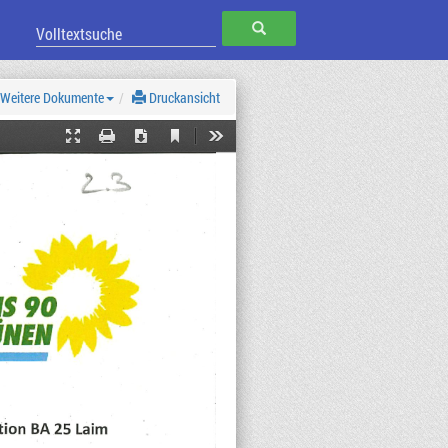
SUCHEN
Weitere Dokumente
Druckansicht
Current
Presentation
Print
Download
Tools
View
Mode