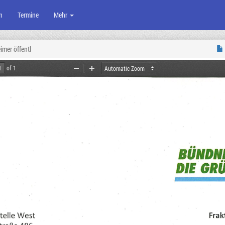
n
Termine
Mehr
imer öffentl
of 1
Zoom
Zoom
Out
In