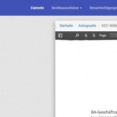
Startseite
Bezirksausschüsse
Benachrichtigunge
Zum
Seiteninhalt
Startseite
Antragsseite
0921 Mülle
Page:
Toggle
Find
Previous
Next
Sidebar