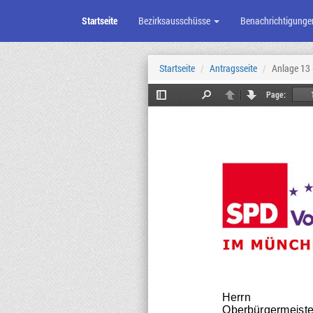
Startseite
Bezirksausschüsse
Benachrichtigunge
Zum
Seiteninhalt
Startseite
Antragsseite
Anlage 13
Page:
Toggle
Find
Previous
Next
Sidebar
Herrn
Oberbürgermeiste