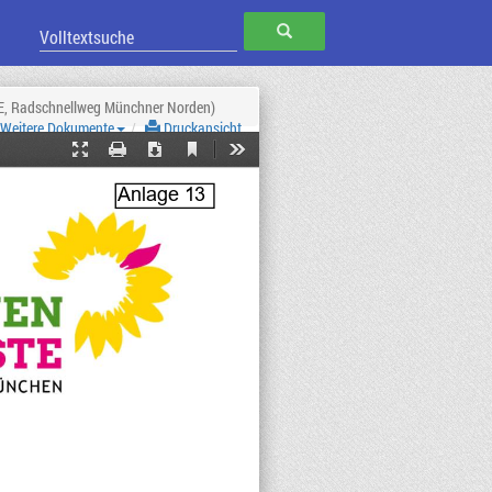
SUCHEN
TE, Radschnellweg Münchner Norden)
Weitere Dokumente
Druckansicht
Current
Presentation
Print
Download
Tools
View
Mode
Anlage 1
3