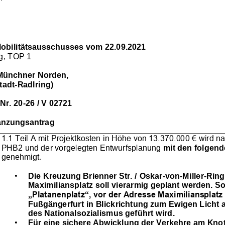
obilitätsausschusses vom 22.09.2021 
ng, TOP 1
Münchner Norden, 
tadt
-
Radlring)
Nr. 20
-
26 / V 02721
änzungsantrag
1.1 Teil A mit Projektkosten in Höhe von 13.370.000 € wird 
PHB2 und der vorgelegten Entwurfsplanung 
mit den folgen
genehmigt.
•
Die Kreuzung Brienner Str. / Oskar
-
von
-
Miller
-
Rin
g
Maximiliansplatz soll vierarmig geplant werden. So
„Platanenplatz“, vor der Adresse Maximiliansplatz 
Fußgängerfu
rt in Blickrichtung zum Ewigen Licht 
des Nationalsozialismus geführt wird.
•
Für eine 
sichere Abwicklung der Verkehre am Kno