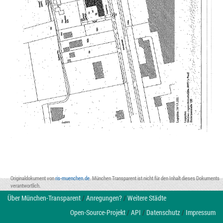
Originaldokument von
ris-muenchen.de
. München Transparent ist nicht für den Inhalt dieses Dokuments
verantwortlich.
Über München-Transparent
/
Anregungen?
/
Weitere Städte
Open-Source-Projekt
/
API
/
Datenschutz
/
Impressum