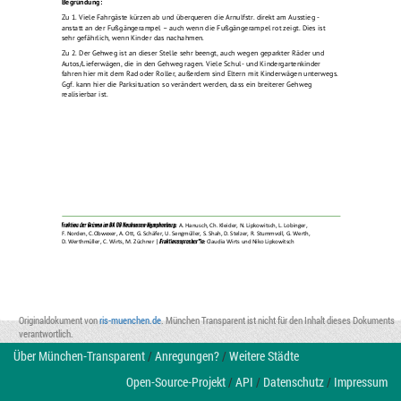
Begründung:
Zu
1. 
Viele Fahrgäste kürzen ab und überqueren die 
Arnulfstr
.
direkt am Ausstieg 
-
anstatt an der Fußgängerampel 
–
auch wenn die Fußgängerampel rot zeigt. Dies ist 
sehr gefährlich, wenn Kinder das nachahmen. 
Zu 2. 
Der Gehweg ist an dieser Stelle sehr beengt
, auch wegen 
geparkter Räder und 
Autos/Lieferwägen, die 
in
den Gehweg ragen.
Viele Schul
-
und Kindergartenkinder 
fahren hier mit dem Rad oder Roller, außerdem sind Eltern mit Kinderwägen unterwegs
. 
Ggf. kann hier die Parksituat
ion so verändert werden, dass ein breiterer Gehw
eg 
realisierbar ist. 
A
. Hanusch, Ch. Kleider, N. Lipkowitsch, L. Lobinger, 
F. Norden, 
C.Obwexer,
A. Ott, G. Schäfer, U. Sengmüller, S. Shah, D. Stelzer, R. Stummvoll, G. Werth, 
D. Werthmüller, C. Wirts, M. Züchner
| 
Claudia Wirts
und Niko Lipkowitsch
Originaldokument von
ris-muenchen.de
. München Transparent ist nicht für den Inhalt dieses Dokuments
verantwortlich.
Über München-Transparent
/
Anregungen?
/
Weitere Städte
Open-Source-Projekt
/
API
/
Datenschutz
/
Impressum