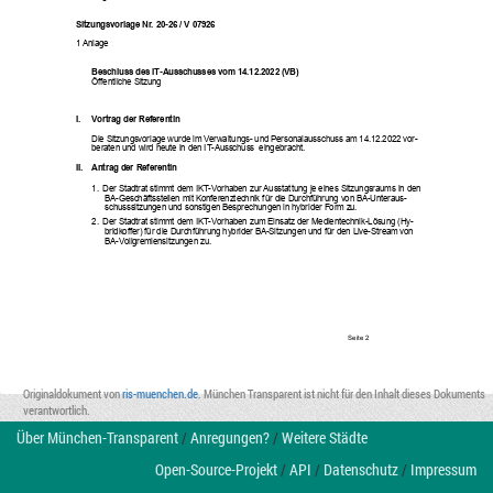
Sitzungsvorlage Nr. 20-26 / V 07926
1 Anlage
Beschluss des IT-Ausschusses vom 14.12.2022 (VB)
Öffentliche Sitzung
I. 
Vortrag der Referentin
Die Sitzungsvorlage wurde im Verwaltungs- und Personalausschuss am 14.12.2022 vor
-
beraten und wird heute in den IT-Ausschuss  eingebracht.
II. 
Antrag der Referentin
1.
Der Stadtrat stimmt dem IKT-Vorhaben zur Ausstattung je eines Sitzungsraums in den 
BA-Geschäftsstellen mit Konferenztechnik für die Durchführung von BA-Unteraus-
schusssitzungen und sonstigen Besprechungen in hybrider Form zu. 
2.
Der Stadtrat stimmt dem IKT-Vorhaben zum Einsatz der Medientechnik-Lösung (Hy
-
bridkoffer) für die Durchführung hybrider BA-Sitzungen und für den Live-Stream von 
BA-Vollgremiensitzungen zu. 
Seite 
2
Originaldokument von
ris-muenchen.de
. München Transparent ist nicht für den Inhalt dieses Dokuments
verantwortlich.
3.
Der Stadtratsantrag „Digitalisierung heißt Teilhabe – München geht den nächsten 
Über München-Transparent
/
Anregungen?
/
Weitere Städte
Schritt“, Antrag Nr. 20-26 / A 00953 der Fraktionen DIE GRÜNEN - ROSA LISTE und 
SPD / Volt vom 26.01.2021 ist damit geschäftsordnungsgemäß erledigt. 
4.
Der Stadtratsantrag „Pragmatische Lösung für Sitzungen der Bezirksausschüsse An
-
Open-Source-Projekt
/
API
/
Datenschutz
/
Impressum
trag Nr. 20-26 / A 01318 von Frau StRin Dr. Evelyne Menges, Herrn StR Matthias 
Stadler, Frau StRin Sabine Bär ist damit geschäftsordnungsgemäß erledigt. 