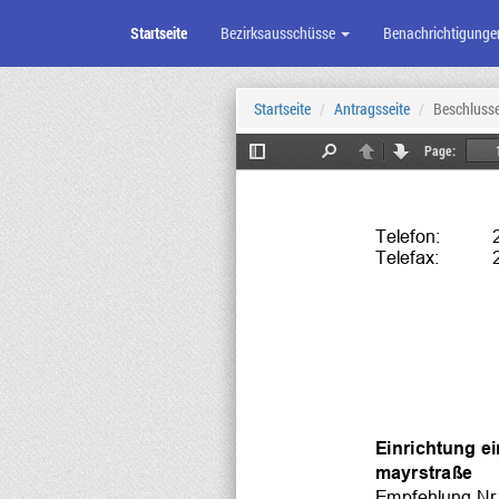
Startseite
Bezirksausschüsse
Benachrichtigunge
Zum
Seiteninhalt
Startseite
Antragsseite
Beschluss
Page:
Toggle
Find
Previous
Next
Sidebar
Telefon:    
Telefax:    
Einrichtung e
mayrstraße
Empfehlung Nr.