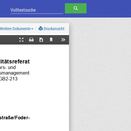
SUCHEN
Weitere Dokumente
Druckansicht
Current
Presentation
Print
Download
Tools
View
Mode
itätsreferat
rs- und 
ksmanagement
GB2-213
straße/Foder-