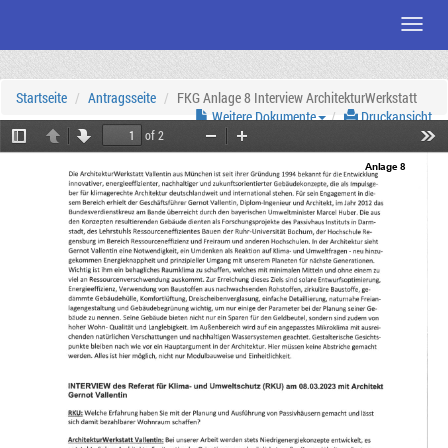
Menü
Zum
Seiteninhalt
Startseite
Antragsseite
FKG Anlage 8 Interview ArchitekturWerkstatt
Weitere Dokumente
Druckansicht
of 2
Toggle
Previous
Next
Zoom
Zoom
Tool
Sidebar
Out
In
Anlage 8