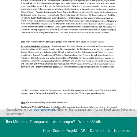
Originaldokument von
ris-muenchen.de
. München Transparent ist nicht für den Inhalt dieses Dokuments
verantwortlich.
Über München-Transparent
/
Anregungen?
/
Weitere Städte
Open-Source-Projekt
/
API
/
Datenschutz
/
Impressum