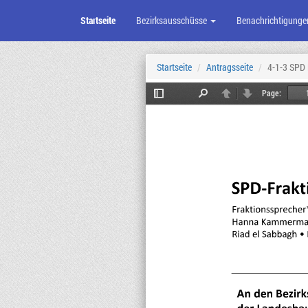
Startseite
Bezirksausschüsse
Benachrichtigunge
Zum
Seiteninhalt
Startseite
Antragsseite
4-1-3 SPD 
Page:
Toggle
Find
Previous
Next
Sidebar