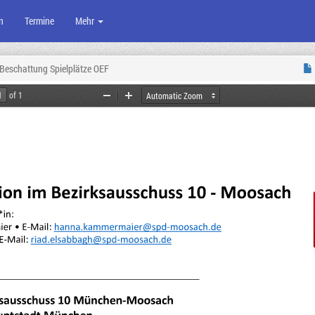
n
Termine
Mehr
Beschattung Spielplätze OEF
of 1
Zoom
Zoom
Out
In