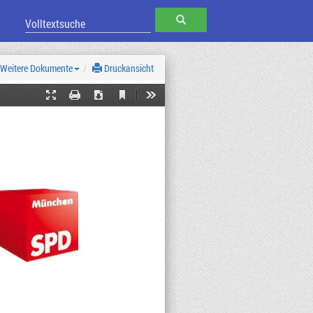
SUCHEN
Weitere Dokumente
Druckansicht
Current
Presentation
Print
Download
Tools
View
Mode