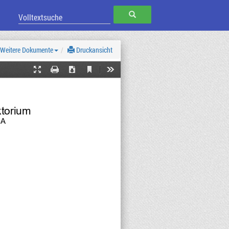
SUCHEN
Weitere Dokumente
Druckansicht
Current
Presentation
Print
Download
Tools
View
Mode
ktorium
BA