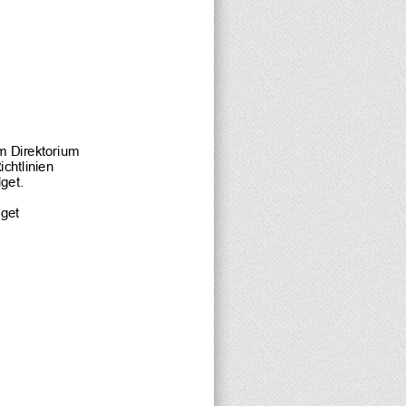
m Direktorium 
chtlinien 
dget
.
get 