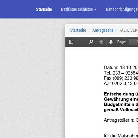
Startseite
Bezirksausschüsse
Benachrichtigunge
Zum
Seiteninhalt
Startseite
Antragsseite
-ALTE VER
Page:
Toggle
Find
Previous
Next
Sidebar
Datum: 
18.10.20
Tel. 233 – 
92584
Fax (089) 233 9
AZ: 
0262.0-
13-0
Entscheidung ü
Gewährung ein
Budgetmitteln 
gemäß Vollmach
AntragstellerIn: 
G
für die Maßnahm