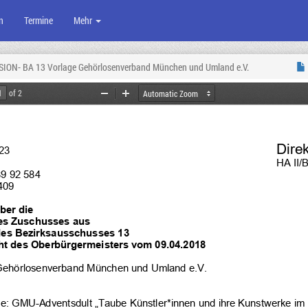
n
Termine
Mehr
SION- BA 13 Vorlage Gehörlosenverband München und Umland e.V.
of 2
Zoom
Zoom
Out
In
Dire
23
HA II/
89 92 584
409
ber die
es Zuschusses aus 
des Bezirksausschusses 
13
t des Oberbürgermeisters vom 09.04.2018
ehörlosenverband München und Umland e.V.
e: 
GMU-Adventsdult „Taube Künstler*innen und ihre Kunstwerke im 