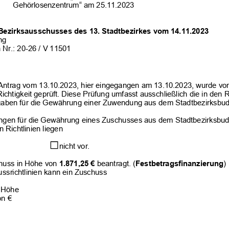
Gehörlosenzentrum“ am 25.11.2023
Bezirksausschusses des 
13
.
 Stadtbezirkes vom 
14.11.2023
ng
 Nr.: 
20
-2
6
 / V 
11501
Antrag vom 
13.10.2023
, hier eingegangen am 
13.10.2023
, wurde vo
Richtigkeit geprüft. Diese Prüfung umfasst ausschließlich die in den Ri
gaben 
für die Gewährung einer Zuwendung aus dem 
Stadtbezirksbu
ngen für die Gewährung eines Zuschusses aus dem Stadtbezirksbud
 Richtlinien liegen
 nicht vor.
huss in Höhe von 
1.871,25
 €
 beantragt. 
(
Festbetragsfinanzierung
)
ssrichtlinien kann ein Zuschuss
r Höhe
on € 