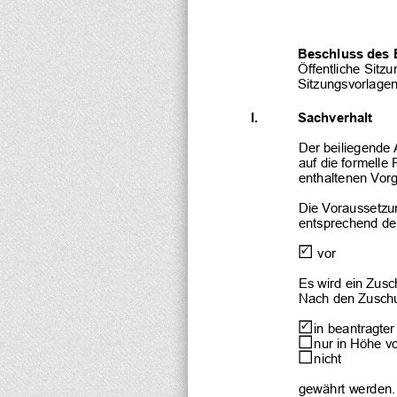
Beschluss des 
Öffentliche Sitzu
Sitzungsvorlagen
I.
Sachverhalt
Der beiliegende 
auf die formelle 
enthaltenen Vor
Die Voraussetzu
entsprechend den
  vor
Es wird ein Zusc
Nach den Zuschu
 in beantragte
 nur in Höhe v
 nicht
gewährt werden.