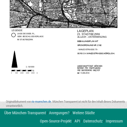
9
Neuhausen, Nymphenburg
21
Pasing, Obermenzing
8
LEGENDE
LAGEPLAN
LAGE DES BEB. PL. 
23. STADTBEZIRK
GEM. BESCHLUSSVORLAGE
ALLACH - UNTERMENZING
IM STADTBEZIRK
%(%$881*63/$10,7
*5h125'181*
NR. 2162
- MANZOSTRASSE 79 -
0$1=2675$66( 1g5'/,&+
)
BEREICH:
1 : 50 000
0
500
1000
1500
2000
m
Originaldokument von
ris-muenchen.de
. München Transparent ist nicht für den Inhalt dieses Dokuments
verantwortlich.
Über München-Transparent
/
Anregungen?
/
Weitere Städte
Open-Source-Projekt
/
API
/
Datenschutz
/
Impressum