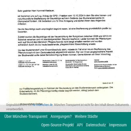
Originaldokument von
ris-muenchen.de
. München Transparent ist nicht für den Inhalt dieses Dokuments
verantwortlich.
Über München-Transparent
/
Anregungen?
/
Weitere Städte
Open-Source-Projekt
/
API
/
Datenschutz
/
Impressum