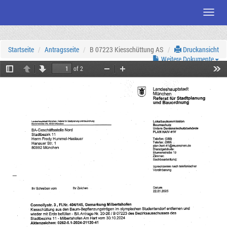
Menü
Zum
Seiteninhalt
Startseite
Antragsseite
B 07223 Kiesschüttung AS
Druckansicht
Weitere Dokumente
of 2
Toggle
Previous
Next
Zoom
Zoom
Tool
Sidebar
Out
In