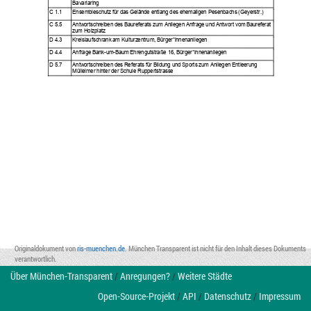
Bavariaring
C 1.1 
Ensembleschutz für das Gelände entlang des ehemaligen Pesenbachs (Geyerstr.)
C 5.5
Antwortschreiben
des
Baureferat
s zum Anliegen
An
f
rage und Antwort vom Baureferat 
zum Holzplatz
D 4.3
Kreislaufschrank am Kulturzentrum, Bürger*innenanliegen
D 4.4
Anfrage Bank
-
um
-
Baum Ehrengutstra
ß
e
16
, Bürger*innenanliegen
D 5.7
Antwortschreiben des Referats für Bildung und Sports zum Anliegen 
Entleerung 
Mülleimer hinter der Schule Ruppertstrasse
Originaldokument von
ris-muenchen.de
. München Transparent ist nicht für den Inhalt dieses Dokuments
verantwortlich.
Über München-Transparent
/
Anregungen?
/
Weitere Städte
Open-Source-Projekt
/
API
/
Datenschutz
/
Impressum