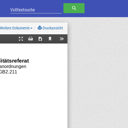
SUCHEN
Weitere Dokumente
Druckansicht
Current
Presentation
Print
Download
Tools
View
Mode
itätsreferat
anordnungen
GB2.211