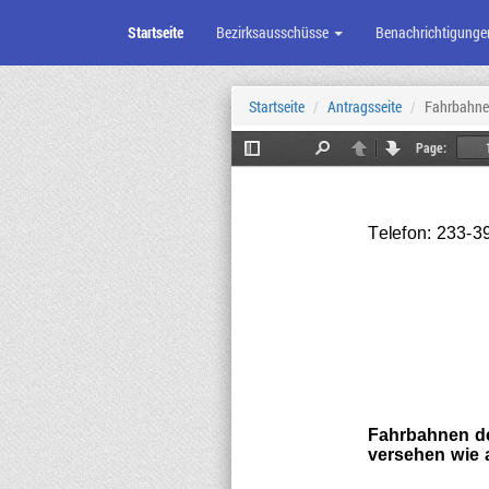
Startseite
Bezirksausschüsse
Benachrichtigunge
Zum
Seiteninhalt
Startseite
Antragsseite
Fahrbahnen
Page:
Toggle
Find
Previous
Next
Sidebar
Telefon: 233
-
3
Fahrbahnen de
versehen wie 