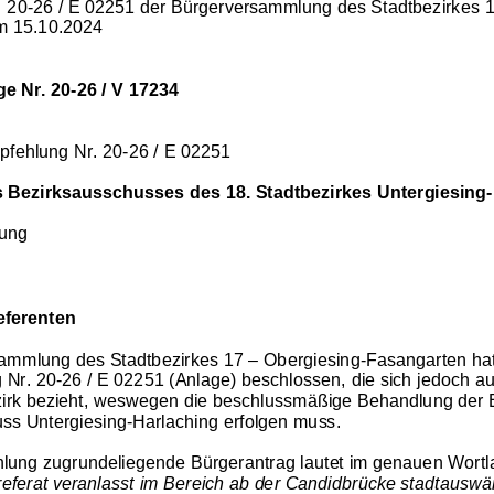
. 20
-
26
/ E
0
22
51
der Bürgerversammlung des Stadtbezirke
s 
m 
1
5.10
.2024
ge Nr. 20
-
26 / 
V 17234
pfehlung Nr
. 20
-
26
/ E 
0
22
51
s Bezirksausschusses des
1
8
. 
Stadtbezirkes 
Untergiesing
-
zung
eferenten
ammlung des Stadtbezirkes 
17
–
Obergiesing
-
Fasangarten
ha
 Nr. 
20
-
26
/ E
0
22
51
(Anlage) 
beschlossen
, die sich 
jedoch auf
irk bezieht
, weswegen die beschlussmäßige Behandlung der
ss Untergiesing
-
Harlaching erfolgen muss.
lung zugrundeliegende Bürgerantrag lautet im genauen Wortlau
referat veranlasst 
im Bereich 
ab der 
Candidbrücke
stadtauswä