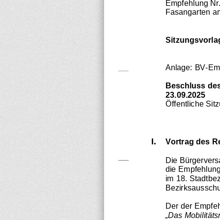
Empfehlung Nr
Fasangarten
a
Sitzungsvorla
Anlage:
BV
-
Em
Beschluss de
23.09.2025
Ö
ffentliche Sit
I.
V
ortrag des R
Die Bürgervers
die Empfehlung
im 18. Stadtbez
Bezirksausschu
Der der Empfeh
„Das Mobilitäts