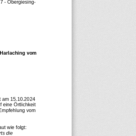
17
-
Obergiesing
-
Harlaching
vom 
t am 
15.10
.2024
 eine Örtlichkeit 
 Empfehlung vom
t wie folgt: 
rts
die 