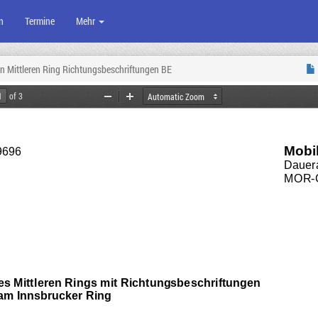
n
Termine
Mehr
 Mittleren Ring Richtungsbeschriftungen BE
of 3
Zoom
Zoom
Out
In
Mobil
9696
Dauer
MOR
-
s Mittleren Rings mit Richtungsbe
s
chriftungen
am Innsbrucker Ring