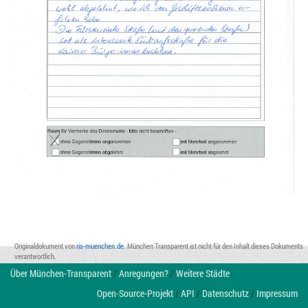
Originaldokument von
ris-muenchen.de
. München Transparent ist nicht für den Inhalt dieses Dokuments
verantwortlich.
Über München-Transparent
/
Anregungen?
/
Weitere Städte
Open-Source-Projekt
/
API
/
Datenschutz
/
Impressum