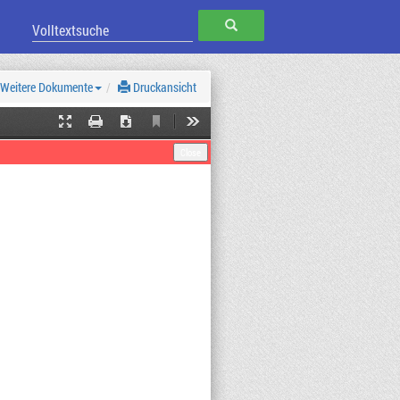
SUCHEN
Weitere Dokumente
Druckansicht
Current
Presentation
Print
Download
Tools
View
Mode
Close