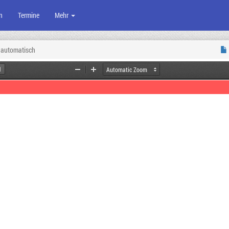
n
Termine
Mehr
 automatisch
Zoom
Zoom
Out
In