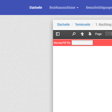
Startseite
Bezirksausschüsse
Benachrichtigunge
Zum
Seiteninhalt
Startseite
Terminseite
1. Nachtrag
Page:
Toggle
Find
Previous
Next
Sidebar
Missing PDF file.
More Information