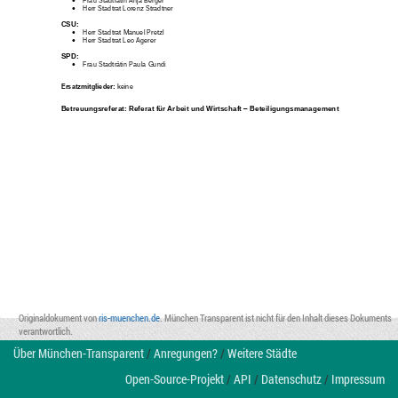
•
Herr Stadtrat Lorenz Stradtner
CSU
:
•
Herr Stadtrat Manuel Pretzl
•
Herr Stadtrat Leo Agerer
SPD
:
•
Frau Stadträtin Paula Gundi
Ersatzmitglieder
:
keine
Betreuungsreferat: 
Referat für Arbeit und Wirtschaft
–
Beteiligungsmanagement
Originaldokument von
ris-muenchen.de
. München Transparent ist nicht für den Inhalt dieses Dokuments
verantwortlich.
Über München-Transparent
/
Anregungen?
/
Weitere Städte
Open-Source-Projekt
/
API
/
Datenschutz
/
Impressum