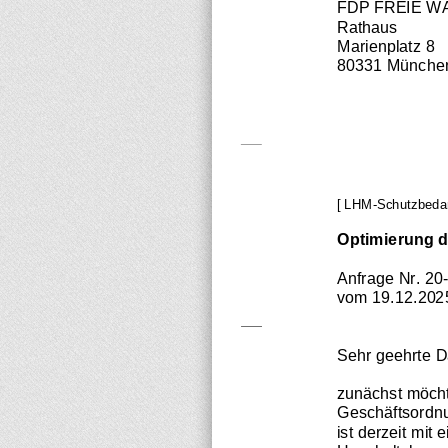
FDP FREIE W
Rathaus
Marienplatz 8
80331 Münche
[ LHM
-
Schutzbedarf
Optimierung 
An
frage
Nr. 20
-
vom 19.12.202
Sehr geehrte D
zunächst möcht
Geschä
ftsordn
ist derzeit mit 