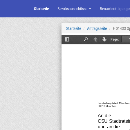
Startseite
Bezirksausschüsse
Benachrichtigunge
Zum
Seiteninhalt
Startseite
Antragsseite
F 01433 O
Page:
Toggle
Find
Previous
Next
Sidebar
Landeshauptstadt München, 
80313 München
An die
CSU Stadtratsf
u
nd 
an 
die