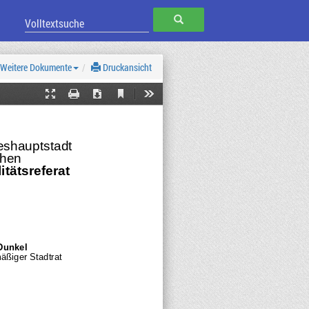
SUCHEN
Weitere Dokumente
Druckansicht
Current
Presentation
Print
Download
Tools
View
Mode
shauptstadt 
hen
itätsreferat
Dunkel
äßiger Stadtrat