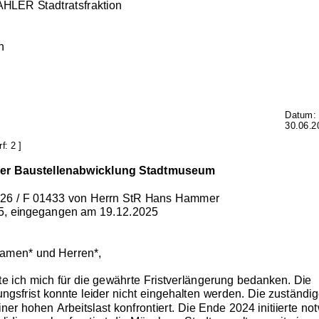
ÄHLE
R Stadtratsfraktion
n
Datum:
30.06.2
: 2 ]
der Baustellenabwicklung Stadtmuseum
26 / F 
01433
von Herrn StR Hans Hammer
5
,
eingegangen am 19.12.2025
amen* und Herren*,
e ich mich 
für die gewährte Fristverlängerung
bedanken. 
Die 
ungsfrist konnte leider nicht eingehalten werden. 
Die zuständig
einer hohen Arbeitslast konfrontiert. Die Ende 2024 initiierte no