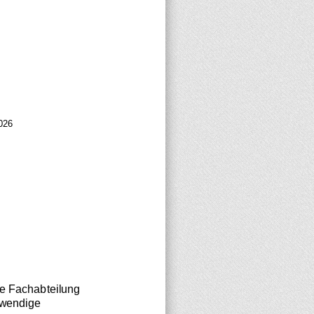
026
e Fachabteilung 
twendige 