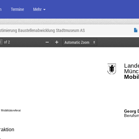
n
Termine
Mehr
ptimierung Baustellenabwicklung Stadtmuseum AS
of 2
Zoom
Zoom
Out
In
L
ande
Münc
Mobil
Georg 
Mobilitätsreferat
Berufsm
raktion