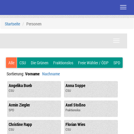
Menü
Zum
Startseite
Personen
Seiteninhalt
BAs/StR
anzeigen
Alle
CSU
Die Grünen
Fraktionslos
Freie Wähler / ÖDP
SPD
Sortierung:
Vorname
Nachname
Angelika Bueb
Anna Soppe
CSU
CSU
Armin Ziegler
Axel Stoßno
SPD
Fraktionslos
Christine Rapp
Florian Wies
CSU
CSU