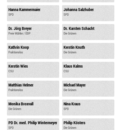
Hanna Kammermaier
Johanna Salzhuber
SPD
SPD
Dr. Jörg Breyer
Dr. Karsten Schacht
Freie Wähler / ÖDP
Die Grünen
Kathrin Koop
Kerstin Knuth
Fraktionslos
Die Grünen
Kerstin Wies
Klaus Kalms
CSU
CSU
Matthias Helmer
Michael Mayer
Fraktionslos
Die Grünen
Monika Broxvall
Nina Kraus
Die Grünen
SPD
PD Dr. med. Philip Wintermeyer
Philip Kösters
SPD
Die Grünen