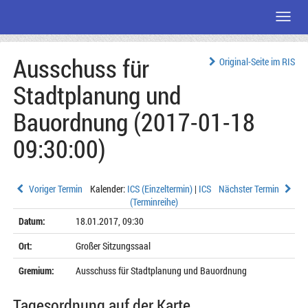
Menü
Zum
Ausschuss für
Seiteninhalt
Original-Seite im RIS
Stadtplanung und
Bauordnung (2017-01-18
09:30:00)
Voriger Termin
Kalender:
ICS (Einzeltermin)
|
ICS
Nächster Termin
(Terminreihe)
Datum:
18.01.2017, 09:30
Ort:
Großer Sitzungssaal
Gremium:
Ausschuss für Stadtplanung und Bauordnung
Tagesordnung auf der Karte