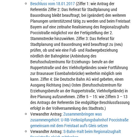
Beschluss vom 18.01.2017
(Ziffer 1: wie Antrag der
Referentin Ziffer 2: Das Referat für Stadtplanung und
Bauordnung bleibt beauftragt, bei (geändert) den weiteren
Planungen unterstützend tätig zu werden und beim Freistaat
Bayern auf eine zeitnahe Realisierung des Regionalzughalts
Poccistraße möglichst vor der Fertigstellung der 2.
Stammstrecke hinzuwirken. Ziffer 3: Das Referat für
Stadtplanung und Bauordnung wird beauftragt zu (neu)
prüfen, ob und wie eine Fuß- und Radwegebeziehung
nördlich der Bahngleise (Anbindung des
Berufsschulzentrums für Erziehungs- berufe an der
Ruppertstraße und des Viehhofgeländes sowie Fortführung
zur Braunauer Eisenbahnbrücke) weiterhin möglich sein
kann. Ziffer 4: Die Deutsche Bahn AG wird gebeten, einen
Ausgang Richtung (neu) Osten (Berufsschulzentrum für
Erziehungsberufe an der Ruppertstraße, Viehhofgelände) in
ihre Planung aufzunehmen. Ziffer 5 – 15: wie Ziffern 3 – 13
des Antrags der Referentin Die endgültige Beschlussfassung
erfolgt in der Vollversammlung des Stadtrats.)
Verwandter Antrag:
Zusammenbringen was
zusammengehört: U-RB-Verknüpfungsbahnhof Poccistraße
gemeinsam mit dem Freistaat auf's Gleis setzen
Verwandter Antrag:
S-Bahn-Halt beim Regionalzughalt