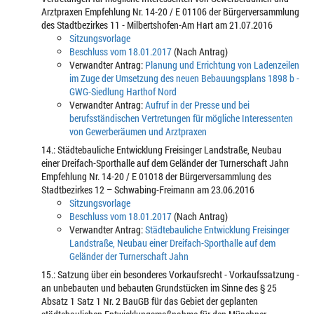
Arztpraxen Empfehlung Nr. 14-20 / E 01106 der Bürgerversammlung
des Stadtbezirkes 11 - Milbertshofen-Am Hart am 21.07.2016
Sitzungsvorlage
Beschluss vom 18.01.2017
(Nach Antrag)
Verwandter Antrag:
Planung und Errichtung von Ladenzeilen
im Zuge der Umsetzung des neuen Bebauungsplans 1898 b -
GWG-Siedlung Harthof Nord
Verwandter Antrag:
Aufruf in der Presse und bei
berufsständischen Vertretungen für mögliche Interessenten
von Gewerberäumen und Arztpraxen
14.: Städtebauliche Entwicklung Freisinger Landstraße, Neubau
einer Dreifach-Sporthalle auf dem Geländer der Turnerschaft Jahn
Empfehlung Nr. 14-20 / E 01018 der Bürgerversammlung des
Stadtbezirkes 12 – Schwabing-Freimann am 23.06.2016
Sitzungsvorlage
Beschluss vom 18.01.2017
(Nach Antrag)
Verwandter Antrag:
Städtebauliche Entwicklung Freisinger
Landstraße, Neubau einer Dreifach-Sporthalle auf dem
Geländer der Turnerschaft Jahn
15.: Satzung über ein besonderes Vorkaufsrecht - Vorkaufssatzung -
an unbebauten und bebauten Grundstücken im Sinne des § 25
Absatz 1 Satz 1 Nr. 2 BauGB für das Gebiet der geplanten