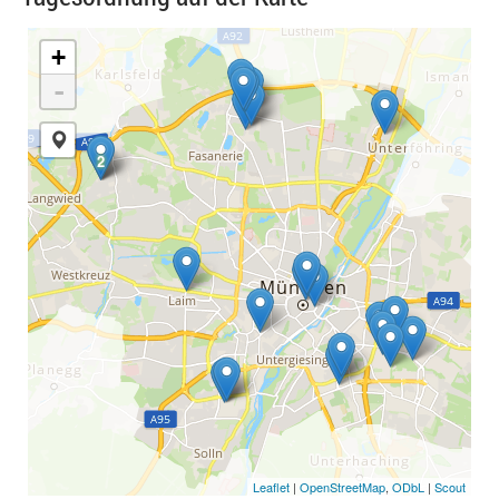
+
-
2
2
Leaflet
|
OpenStreetMap
,
ODbL
|
Scout