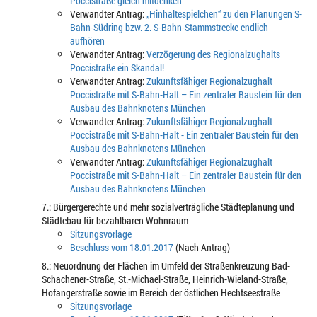
Poccistraße gleich mitdenken
Verwandter Antrag:
„Hinhaltespielchen“ zu den Planungen S-
Bahn-Südring bzw. 2. S-Bahn-Stammstrecke endlich
aufhören
Verwandter Antrag:
Verzögerung des Regionalzughalts
Poccistraße ein Skandal!
Verwandter Antrag:
Zukunftsfähiger Regionalzughalt
Poccistraße mit S-Bahn-Halt – Ein zentraler Baustein für den
Ausbau des Bahnknotens München
Verwandter Antrag:
Zukunftsfähiger Regionalzughalt
Poccistraße mit S-Bahn-Halt - Ein zentraler Baustein für den
Ausbau des Bahnknotens München
Verwandter Antrag:
Zukunftsfähiger Regionalzughalt
Poccistraße mit S-Bahn-Halt – Ein zentraler Baustein für den
Ausbau des Bahnknotens München
7.: Bürgergerechte und mehr sozialverträgliche Städteplanung und
Städtebau für bezahlbaren Wohnraum
Sitzungsvorlage
Beschluss vom 18.01.2017
(Nach Antrag)
8.: Neuordnung der Flächen im Umfeld der Straßenkreuzung Bad-
Schachener-Straße, St.-Michael-Straße, Heinrich-Wieland-Straße,
Hofangerstraße sowie im Bereich der östlichen Hechtseestraße
Sitzungsvorlage