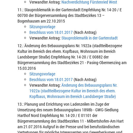
Verwandter Antrag:
Nachverdichtung Fürstenried West
11.: Stauproblematik in der Gartenstadt Empfehlung Nr. 14-20 / E
00700 der Bürgerversammlung des Stadtbezirkes 13 –
Bogenhausen am 22.10.2015
Sitzungsvorlage
Beschluss vom 18.01.2017
(Nach Antrag)
Verwandter Antrag:
Stauproblematik in der Gartenstadt
12.: Änderung des Bebauungsplans Nr. 1922a (stadtteilbezogene
Kultur im Bereich des ehem. Kopfbaus, Wohnraum im Bereich
Landsberger Straße) Empfehlung Nr. 14-20 / E 00882 der
Bürgerversammlung des Stadtbezirkes 21 - Pasing-Obermenzing am
15.03.2016
Sitzungsvorlage
Beschluss vom 18.01.2017
(Nach Antrag)
Verwandter Antrag:
Änderung des Bebauungsplans Nr.
1922a (stadtteilbezogene Kultur im Bereich des ehem.
Kopfbaus, Wohnraum im Bereich Landsberger Straße)
13.: Planung und Errichtung von Ladenzeilen im Zuge der
Umsetzung des neuen Bebauungsplans 1898b - GWG-Siedlung
Harthof Nord Empfehlung Nr. 14-20 / E 01101 der
Bürgerversammlung des Stadtbezirkes 11 - Milbertshofen-Am Hart
am 21.07.2016 Aufgruf in der Presse und bei berufsständischen
Vertretungen für mögliche Interessenten von Gewerberäumen und