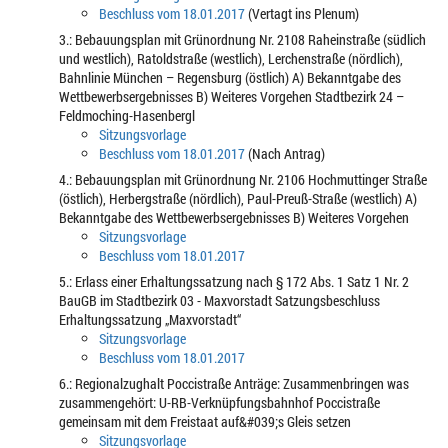
Beschluss vom 18.01.2017
(Vertagt ins Plenum)
3.: Bebauungsplan mit Grünordnung Nr. 2108 Raheinstraße (südlich
und westlich), Ratoldstraße (westlich), Lerchenstraße (nördlich),
Bahnlinie München – Regensburg (östlich) A) Bekanntgabe des
Wettbewerbsergebnisses B) Weiteres Vorgehen Stadtbezirk 24 –
Feldmoching-Hasenbergl
Sitzungsvorlage
Beschluss vom 18.01.2017
(Nach Antrag)
4.: Bebauungsplan mit Grünordnung Nr. 2106 Hochmuttinger Straße
(östlich), Herbergstraße (nördlich), Paul-Preuß-Straße (westlich) A)
Bekanntgabe des Wettbewerbsergebnisses B) Weiteres Vorgehen
Sitzungsvorlage
Beschluss vom 18.01.2017
5.: Erlass einer Erhaltungssatzung nach § 172 Abs. 1 Satz 1 Nr. 2
BauGB im Stadtbezirk 03 - Maxvorstadt Satzungsbeschluss
Erhaltungssatzung „Maxvorstadt“
Sitzungsvorlage
Beschluss vom 18.01.2017
6.: Regionalzughalt Poccistraße Anträge: Zusammenbringen was
zusammengehört: U-RB-Verknüpfungsbahnhof Poccistraße
gemeinsam mit dem Freistaat auf&#039;s Gleis setzen
Sitzungsvorlage