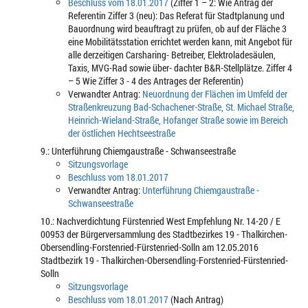
Beschluss vom 18.01.2017
(Ziffer 1 – 2: Wie Antrag der
Referentin Ziffer 3 (neu): Das Referat für Stadtplanung und
Bauordnung wird beauftragt zu prüfen, ob auf der Fläche 3
eine Mobilitätsstation errichtet werden kann, mit Angebot für
alle derzeitigen Carsharing- Betreiber, Elektroladesäulen,
Taxis, MVG-Rad sowie über- dachter B&R-Stellplätze. Ziffer 4
– 5 Wie Ziffer 3 - 4 des Antrages der Referentin)
Verwandter Antrag:
Neuordnung der Flächen im Umfeld der
Straßenkreuzung Bad-Schachener-Straße, St. Michael Straße,
Heinrich-Wieland-Straße, Hofanger Straße sowie im Bereich
der östlichen Hechtseestraße
9.: Unterführung Chiemgaustraße - Schwanseestraße
Sitzungsvorlage
Beschluss vom 18.01.2017
Verwandter Antrag:
Unterführung Chiemgaustraße -
Schwanseestraße
10.: Nachverdichtung Fürstenried West Empfehlung Nr. 14-20 / E
00953 der Bürgerversammlung des Stadtbezirkes 19 - Thalkirchen-
Obersendling-Forstenried-Fürstenried-Solln am 12.05.2016
Stadtbezirk 19 - Thalkirchen-Obersendling-Forstenried-Fürstenried-
Solln
Sitzungsvorlage
Beschluss vom 18.01.2017
(Nach Antrag)