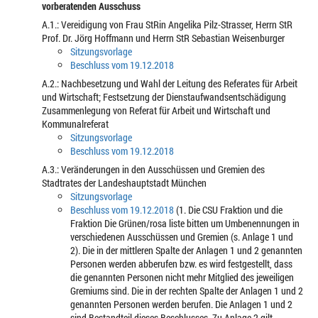
vorberatenden Ausschuss
A.1.: Vereidigung von Frau StRin Angelika Pilz-Strasser, Herrn StR
Prof. Dr. Jörg Hoffmann und Herrn StR Sebastian Weisenburger
Sitzungsvorlage
Beschluss vom 19.12.2018
A.2.: Nachbesetzung und Wahl der Leitung des Referates für Arbeit
und Wirtschaft; Festsetzung der Dienstaufwandsentschädigung
Zusammenlegung von Referat für Arbeit und Wirtschaft und
Kommunalreferat
Sitzungsvorlage
Beschluss vom 19.12.2018
A.3.: Veränderungen in den Ausschüssen und Gremien des
Stadtrates der Landeshauptstadt München
Sitzungsvorlage
Beschluss vom 19.12.2018
(1. Die CSU Fraktion und die
Fraktion Die Grünen/rosa liste bitten um Umbenennungen in
verschiedenen Ausschüssen und Gremien (s. Anlage 1 und
2). Die in der mittleren Spalte der Anlagen 1 und 2 genannten
Personen werden abberufen bzw. es wird festgestellt, dass
die genannten Personen nicht mehr Mitglied des jeweiligen
Gremiums sind. Die in der rechten Spalte der Anlagen 1 und 2
genannten Personen werden berufen. Die Anlagen 1 und 2
sind Bestandteil dieses Beschlusses. Zu Anlage 2 gilt