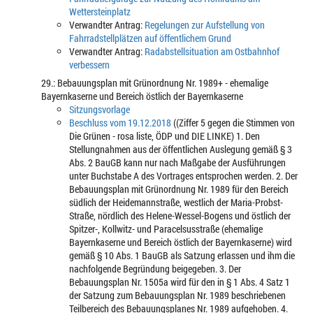
Wettersteinplatz
Verwandter Antrag:
Regelungen zur Aufstellung von
Fahrradstellplätzen auf öffentlichem Grund
Verwandter Antrag:
Radabstellsituation am Ostbahnhof
verbessern
29.: Bebauungsplan mit Grünordnung Nr. 1989+ - ehemalige
Bayernkaserne und Bereich östlich der Bayernkaserne
Sitzungsvorlage
Beschluss vom 19.12.2018
((Ziffer 5 gegen die Stimmen von
Die Grünen - rosa liste, ÖDP und DIE LINKE) 1. Den
Stellungnahmen aus der öffentlichen Auslegung gemäß § 3
Abs. 2 BauGB kann nur nach Maßgabe der Ausführungen
unter Buchstabe A des Vortrages entsprochen werden. 2. Der
Bebauungsplan mit Grünordnung Nr. 1989 für den Bereich
südlich der Heidemannstraße, westlich der Maria-Probst-
Straße, nördlich des Helene-Wessel-Bogens und östlich der
Spitzer-, Kollwitz- und Paracelsusstraße (ehemalige
Bayernkaserne und Bereich östlich der Bayernkaserne) wird
gemäß § 10 Abs. 1 BauGB als Satzung erlassen und ihm die
nachfolgende Begründung beigegeben. 3. Der
Bebauungsplan Nr. 1505a wird für den in § 1 Abs. 4 Satz 1
der Satzung zum Bebauungsplan Nr. 1989 beschriebenen
Teilbereich des Bebauungsplanes Nr. 1989 aufgehoben. 4.