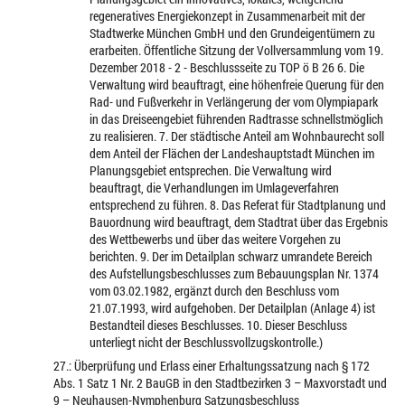
regeneratives Energiekonzept in Zusammenarbeit mit der
Stadtwerke München GmbH und den Grundeigentümern zu
erarbeiten. Öffentliche Sitzung der Vollversammlung vom 19.
Dezember 2018 - 2 - Beschlussseite zu TOP ö B 26 6. Die
Verwaltung wird beauftragt, eine höhenfreie Querung für den
Rad- und Fußverkehr in Verlängerung der vom Olympiapark
in das Dreiseengebiet führenden Radtrasse schnellstmöglich
zu realisieren. 7. Der städtische Anteil am Wohnbaurecht soll
dem Anteil der Flächen der Landeshauptstadt München im
Planungsgebiet entsprechen. Die Verwaltung wird
beauftragt, die Verhandlungen im Umlageverfahren
entsprechend zu führen. 8. Das Referat für Stadtplanung und
Bauordnung wird beauftragt, dem Stadtrat über das Ergebnis
des Wettbewerbs und über das weitere Vorgehen zu
berichten. 9. Der im Detailplan schwarz umrandete Bereich
des Aufstellungsbeschlusses zum Bebauungsplan Nr. 1374
vom 03.02.1982, ergänzt durch den Beschluss vom
21.07.1993, wird aufgehoben. Der Detailplan (Anlage 4) ist
Bestandteil dieses Beschlusses. 10. Dieser Beschluss
unterliegt nicht der Beschlussvollzugskontrolle.)
27.: Überprüfung und Erlass einer Erhaltungssatzung nach § 172
Abs. 1 Satz 1 Nr. 2 BauGB in den Stadtbezirken 3 – Maxvorstadt und
9 – Neuhausen-Nymphenburg Satzungsbeschluss