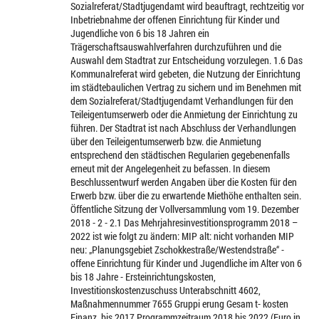
Sozialreferat/Stadtjugendamt wird beauftragt, rechtzeitig vor
Inbetriebnahme der offenen Einrichtung für Kinder und
Jugendliche von 6 bis 18 Jahren ein
Trägerschaftsauswahlverfahren durchzuführen und die
Auswahl dem Stadtrat zur Entscheidung vorzulegen. 1.6 Das
Kommunalreferat wird gebeten, die Nutzung der Einrichtung
im städtebaulichen Vertrag zu sichern und im Benehmen mit
dem Sozialreferat/Stadtjugendamt Verhandlungen für den
Teileigentumserwerb oder die Anmietung der Einrichtung zu
führen. Der Stadtrat ist nach Abschluss der Verhandlungen
über den Teileigentumserwerb bzw. die Anmietung
entsprechend den städtischen Regularien gegebenenfalls
erneut mit der Angelegenheit zu befassen. In diesem
Beschlussentwurf werden Angaben über die Kosten für den
Erwerb bzw. über die zu erwartende Miethöhe enthalten sein.
Öffentliche Sitzung der Vollversammlung vom 19. Dezember
2018 - 2 - 2.1 Das Mehrjahresinvestitionsprogramm 2018 –
2022 ist wie folgt zu ändern: MIP alt: nicht vorhanden MIP
neu: „Planungsgebiet Zschokkestraße/Westendstraße“ -
offene Einrichtung für Kinder und Jugendliche im Alter von 6
bis 18 Jahre - Ersteinrichtungskosten,
Investitionskostenzuschuss Unterabschnitt 4602,
Maßnahmennummer 7655 Gruppi erung Gesam t- kosten
Finanz. bis 2017 Programmzeitraum 2018 bis 2022 (Euro in