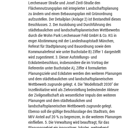
Lerchenauer Straße und Josef-Zintl-Straße den
Flächennutzungsplan mit integrierter Landschaftsplanung
zu ändern und einen Bebauungsplan mit Grünordnung
aufzustellen. Der Detailplan (Anlage 2) ist Bestandteil dieses
Beschlusses. 2. Der Auslobung und Durchführung des
städtebaulichen und landschaftsplanerischen Wettbewerbs
durch die Wohn Park Lerchenauer Feld GmbH & Co. KG in
enger Abstimmung mit der Landeshauptstadt München,
Referat für Stadtplanung und Bauordnung sowie dem
Kommunalreferat wie unter Buchstabe B) Ziffer 1 dargestellt
wird zugestimmt. 3. Dieser Aufstellungs- und
Eckdatenbeschluss, insbesondere die im Vortrag der
Referentin unter Buchstabe A), Ziffer 4 formulierten
Planungsziele und Eckdaten werden den weiteren Planungen
und dem städtebaulichen und landschaftsplanerischen
Wettbewerb zugrunde gelegt. 4. Die "Modellstadt 2030" der
Inzellinitiative wird als Zielvorstellung bedeutender Akteure
der Zivilgesellschaft als wesentlicher Impuls den weiteren
Planungen und dem städtebaulichen und
landschaftsplanerischen Wettbewerb zugrunde gelegt.
Ebenso soll die gültige Beschlusslage des Stadtrats, den
MIV-Anteil auf 20 % zu begrenzen, in die weiteren Planungen
einfließen. 5. Die Verwaltung wird beauftragt, für das
Planungsgebiet ein innovatives, lokales, weitgehend