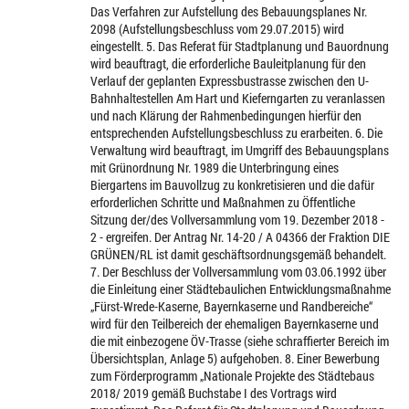
Das Verfahren zur Aufstellung des Bebauungsplanes Nr.
2098 (Aufstellungsbeschluss vom 29.07.2015) wird
eingestellt. 5. Das Referat für Stadtplanung und Bauordnung
wird beauftragt, die erforderliche Bauleitplanung für den
Verlauf der geplanten Expressbustrasse zwischen den U-
Bahnhaltestellen Am Hart und Kieferngarten zu veranlassen
und nach Klärung der Rahmenbedingungen hierfür den
entsprechenden Aufstellungsbeschluss zu erarbeiten. 6. Die
Verwaltung wird beauftragt, im Umgriff des Bebauungsplans
mit Grünordnung Nr. 1989 die Unterbringung eines
Biergartens im Bauvollzug zu konkretisieren und die dafür
erforderlichen Schritte und Maßnahmen zu Öffentliche
Sitzung der/des Vollversammlung vom 19. Dezember 2018 -
2 - ergreifen. Der Antrag Nr. 14-20 / A 04366 der Fraktion DIE
GRÜNEN/RL ist damit geschäftsordnungsgemäß behandelt.
7. Der Beschluss der Vollversammlung vom 03.06.1992 über
die Einleitung einer Städtebaulichen Entwicklungsmaßnahme
„Fürst-Wrede-Kaserne, Bayernkaserne und Randbereiche“
wird für den Teilbereich der ehemaligen Bayernkaserne und
die mit einbezogene ÖV-Trasse (siehe schraffierter Bereich im
Übersichtsplan, Anlage 5) aufgehoben. 8. Einer Bewerbung
zum Förderprogramm „Nationale Projekte des Städtebaus
2018/ 2019 gemäß Buchstabe I des Vortrags wird