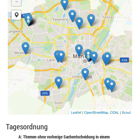
-
6
6
6
6
6
6
5
5
5
5
5
Leaflet
|
OpenStreetMap
,
ODbL
|
Scout
Tagesordnung
A: Themen ohne vorherige Sachentscheidung in einem