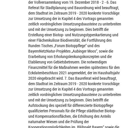
der Vollversammlung vom 19. Dezember 2018 - 2 - 6. Das
Referat für Stadtplanung und Bauordnung wird beauftragt,
dem Stadtrat im Zeitraum 2019 - 2020 konkrete Vorschläge
zur Umsetzung der in Kapitel 4 des Vortrags genannten
zeitlich vordringlichen Umsetzungsbausteine zu unterbreiten
und mit der Umsetzung zu beginnen. Dies betrifft die
Erstellung einer Biotop- und Nutzungstypenkartierung und
einer Flächenkulisse Biodiversität, die Fortführung des
Runden Tisches „Forum Biotoppflege“ und des
BayernNetzNatur-Projektes „Aubinger Moos“, sowie die
Erarbeitung von Erholungslenkungskonzepten und die
Etablierung von Gebietsbetreuern. Die notwendigen
Finanzmittel für die Maßnahmen werden spätestens für den
Eckdatenbeschluss 2021 angemeldet, der im Haushaltsjahr
2020 eingebracht wird. 7. Das Baureferat wird beauftragt,
dem Stadtrat im Zeitraum 2019 - 2020 konkrete Vorschläge
zur Umsetzung der in Kapitel 4 des Vortrags genannten
zeitlich vordringlichen Umsetzungsbausteine zu unterbreiten
und mit der Umsetzung zu beginnen. Dies betrifft die
Aufstockung des speziell für differenzierte Biotoppflege
qualifizierten Personals für die Pflege städtischer Biotop-
und Kompensationsflächen, die Erhöhung des Anteils
naturnaher Wiesen und die Prüfung der
Kooperationsmöglichkeiten im „Blühpakt Bayern“ sowie die