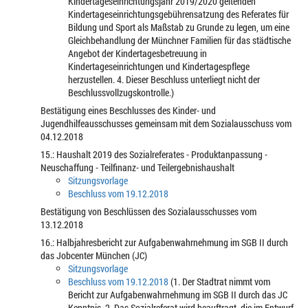
Kindertageseinrichtungsjahr 2019/2020 geltenden
Kindertageseinrichtungsgebührensatzung des Referates für
Bildung und Sport als Maßstab zu Grunde zu legen, um eine
Gleichbehandlung der Münchner Familien für das städtische
Angebot der Kindertagesbetreuung in
Kindertageseinrichtungen und Kindertagespflege
herzustellen. 4. Dieser Beschluss unterliegt nicht der
Beschlussvollzugskontrolle.)
Bestätigung eines Beschlusses des Kinder- und
Jugendhilfeausschusses gemeinsam mit dem Sozialausschuss vom
04.12.2018
15.: Haushalt 2019 des Sozialreferates - Produktanpassung -
Neuschaffung - Teilfinanz- und Teilergebnishaushalt
Sitzungsvorlage
Beschluss vom 19.12.2018
Bestätigung von Beschlüssen des Sozialausschusses vom
13.12.2018
16.: Halbjahresbericht zur Aufgabenwahrnehmung im SGB II durch
das Jobcenter München (JC)
Sitzungsvorlage
Beschluss vom 19.12.2018
(1. Der Stadtrat nimmt vom
Bericht zur Aufgabenwahrnehmung im SGB II durch das JC
Kenntnis. 2. Das Sozialreferat wird beauftragt, die im Entwurf