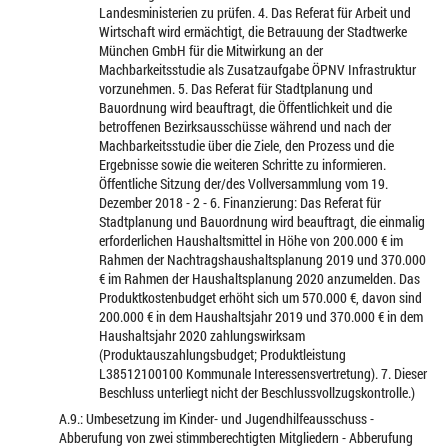
Landesministerien zu prüfen. 4. Das Referat für Arbeit und
Wirtschaft wird ermächtigt, die Betrauung der Stadtwerke
München GmbH für die Mitwirkung an der
Machbarkeitsstudie als Zusatzaufgabe ÖPNV Infrastruktur
vorzunehmen. 5. Das Referat für Stadtplanung und
Bauordnung wird beauftragt, die Öffentlichkeit und die
betroffenen Bezirksausschüsse während und nach der
Machbarkeitsstudie über die Ziele, den Prozess und die
Ergebnisse sowie die weiteren Schritte zu informieren.
Öffentliche Sitzung der/des Vollversammlung vom 19.
Dezember 2018 - 2 - 6. Finanzierung: Das Referat für
Stadtplanung und Bauordnung wird beauftragt, die einmalig
erforderlichen Haushaltsmittel in Höhe von 200.000 € im
Rahmen der Nachtragshaushaltsplanung 2019 und 370.000
€ im Rahmen der Haushaltsplanung 2020 anzumelden. Das
Produktkostenbudget erhöht sich um 570.000 €, davon sind
200.000 € in dem Haushaltsjahr 2019 und 370.000 € in dem
Haushaltsjahr 2020 zahlungswirksam
(Produktauszahlungsbudget; Produktleistung
L38512100100 Kommunale Interessensvertretung). 7. Dieser
Beschluss unterliegt nicht der Beschlussvollzugskontrolle.)
A.9.: Umbesetzung im Kinder- und Jugendhilfeausschuss -
Abberufung von zwei stimmberechtigten Mitgliedern - Abberufung