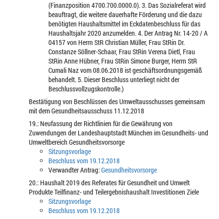
(Finanzposition 4700.700.0000.0). 3. Das Sozialreferat wird
beauftragt, die weitere dauerhafte Förderung und die dazu
benötigten Haushaltsmittel im Eckdatenbeschluss für das
Haushaltsjahr 2020 anzumelden. 4. Der Antrag Nr. 14-20 / A
04157 von Herrn StR Christian Müller, Frau StRin Dr.
Constanze Söllner-Schaar, Frau StRin Verena Dietl, Frau
StRin Anne Hübner, Frau StRin Simone Burger, Herrn StR
Cumali Naz vom 08.06.2018 ist geschäftsordnungsgemäß
behandelt. 5. Dieser Beschluss unterliegt nicht der
Beschlussvollzugskontrolle.)
Bestätigung von Beschlüssen des Umweltausschusses gemeinsam
mit dem Gesundheitsausschuss 11.12.2018
19.: Neufassung der Richtlinien für die Gewährung von
Zuwendungen der Landeshauptstadt München im Gesundheits- und
Umweltbereich Gesundheitsvorsorge
Sitzungsvorlage
Beschluss vom 19.12.2018
Verwandter Antrag:
Gesundheitsvorsorge
20.: Haushalt 2019 des Referates für Gesundheit und Umwelt
Produkte Teilfinanz- und Teilergebnishaushalt Investitionen Ziele
Sitzungsvorlage
Beschluss vom 19.12.2018