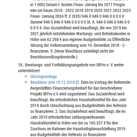
in 1.000) Gesam t- kosten Finan- zierung bis 2017 Progra
mm-zei traum 2018 - 2022 2018 2019 2020 2021 2022 2023
Finan- zierung 2024 ff. E (935) 946 0 946 0 946 0 0 0 0 0
Summe 946 0 946 0 946 0 0 0 0 0 St. A. 946 0 946 0 946 0 0
0 0 0 4. Das Sozialreferat wird beauftragt, die von 2019 bis
2021 jährlich entstehenden Wartungs- und Betriebskosten in
Höhe von 62.268 € aus eigenen Budgetmitteln zu Öffentliche
Sitzung der Vollversammlung vom 19. Dezember 2018 - 2 -
finanzieren. 5. Dieser Beschluss unterliegt nicht der
Beschlussvollzugskontrolle.)
18.: Beratungs- und Fortbildungsangebote von IBPro e. V. weiter
unterstützen!
Sitzungsvorlage
Beschluss vom 19.12.2018
(1. Dem im Vortrag der Referentin
dargestellten Finanzierungsbedarf für das beschriebene
Projekt IBPro e.V wird zugestimmt. Das Sozialreferat wird
beauftragt, die erforderlichen Haushaltsmittel für das Jahr
2019 durch Umschichtung aus Budgetmitteln des Referats
zu finanzieren. 2. Das Sozialreferat wird beauftragt, die im
Jahr 2019 erforderlichen zahlungswirksamen
Haushaltsmittel in Höhe von bis zu 165.337 € für den
Zuschuss im Rahmen der Haushaltsplanaufstellung 2019
aus Budgetmitteln des Referats zu finanzieren