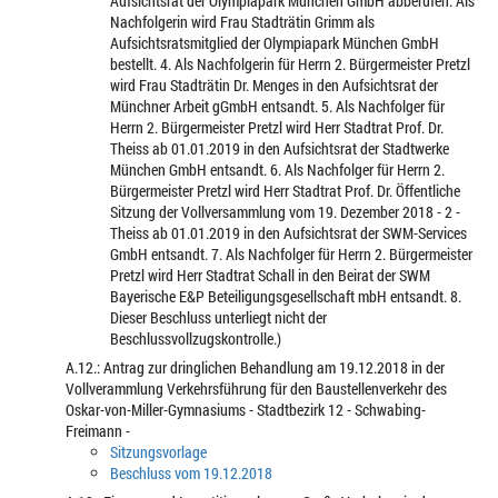
Aufsichtsrat der Olympiapark München GmbH abberufen. Als
Nachfolgerin wird Frau Stadträtin Grimm als
Aufsichtsratsmitglied der Olympiapark München GmbH
bestellt. 4. Als Nachfolgerin für Herrn 2. Bürgermeister Pretzl
wird Frau Stadträtin Dr. Menges in den Aufsichtsrat der
Münchner Arbeit gGmbH entsandt. 5. Als Nachfolger für
Herrn 2. Bürgermeister Pretzl wird Herr Stadtrat Prof. Dr.
Theiss ab 01.01.2019 in den Aufsichtsrat der Stadtwerke
München GmbH entsandt. 6. Als Nachfolger für Herrn 2.
Bürgermeister Pretzl wird Herr Stadtrat Prof. Dr. Öffentliche
Sitzung der Vollversammlung vom 19. Dezember 2018 - 2 -
Theiss ab 01.01.2019 in den Aufsichtsrat der SWM-Services
GmbH entsandt. 7. Als Nachfolger für Herrn 2. Bürgermeister
Pretzl wird Herr Stadtrat Schall in den Beirat der SWM
Bayerische E&P Beteiligungsgesellschaft mbH entsandt. 8.
Dieser Beschluss unterliegt nicht der
Beschlussvollzugskontrolle.)
A.12.: Antrag zur dringlichen Behandlung am 19.12.2018 in der
Vollverammlung Verkehrsführung für den Baustellenverkehr des
Oskar-von-Miller-Gymnasiums - Stadtbezirk 12 - Schwabing-
Freimann -
Sitzungsvorlage
Beschluss vom 19.12.2018