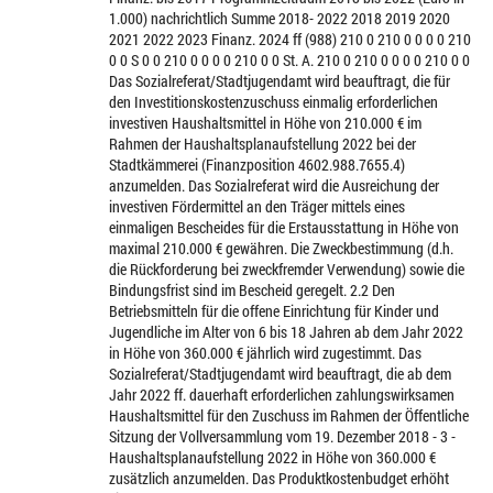
1.000) nachrichtlich Summe 2018- 2022 2018 2019 2020
2021 2022 2023 Finanz. 2024 ff (988) 210 0 210 0 0 0 0 210
0 0 S 0 0 210 0 0 0 0 210 0 0 St. A. 210 0 210 0 0 0 0 210 0 0
Das Sozialreferat/Stadtjugendamt wird beauftragt, die für
den Investitionskostenzuschuss einmalig erforderlichen
investiven Haushaltsmittel in Höhe von 210.000 € im
Rahmen der Haushaltsplanaufstellung 2022 bei der
Stadtkämmerei (Finanzposition 4602.988.7655.4)
anzumelden. Das Sozialreferat wird die Ausreichung der
investiven Fördermittel an den Träger mittels eines
einmaligen Bescheides für die Erstausstattung in Höhe von
maximal 210.000 € gewähren. Die Zweckbestimmung (d.h.
die Rückforderung bei zweckfremder Verwendung) sowie die
Bindungsfrist sind im Bescheid geregelt. 2.2 Den
Betriebsmitteln für die offene Einrichtung für Kinder und
Jugendliche im Alter von 6 bis 18 Jahren ab dem Jahr 2022
in Höhe von 360.000 € jährlich wird zugestimmt. Das
Sozialreferat/Stadtjugendamt wird beauftragt, die ab dem
Jahr 2022 ff. dauerhaft erforderlichen zahlungswirksamen
Haushaltsmittel für den Zuschuss im Rahmen der Öffentliche
Sitzung der Vollversammlung vom 19. Dezember 2018 - 3 -
Haushaltsplanaufstellung 2022 in Höhe von 360.000 €
zusätzlich anzumelden. Das Produktkostenbudget erhöht