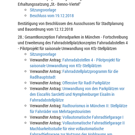
Erhaltungssatzung „St.- Benno-Viertel“
Sitzungsvorlage
Beschluss vom 19.12.2018
Bestätigung von Beschlüssen des Ausschusses für Stadtplanung
und Bauordnung vom 12.12.2018
28.: Gesamtkonzeption Fahrradparken in München - Fortschreibung
und Erweiterung des Fahrradstellplatzkonzeptes Fahrradabstellen 4
- Pilotprojekt für saisonale Umwandlung von Kfz-Stellplätzen
Sitzungsvorlage
Verwandter Antrag:
Fahrradabstellen 4 - Pilotprojekt für
saisonale Umwandlung von Kfz-Stellplätzen
Verwandter Antrag:
Fahrradstellplatzprogramm für die
Radlhauptstadt
Verwandter Antrag:
Offensive für Radl-Parkplätze
Verwandter Antrag:
Umwandlung von den Parkplätzen vor
den Eiscafés Sarcletti und Nymphenburger Eisalm in
Fahrradabstellplätze
Verwandter Antrag:
Radtourismus in München II: Stellplätze
für Fahrräder von Mehrtagestouristen
Verwandter Antrag:
Vollautomatische Fahrradtiefgarage I
Verwandter Antrag:
Vollautomatische Fahrradtiefgarage II
Machbarkeitsstudie für eine vollautomatische
Fahrradtiefgarage zur Nutzung des Hohlraums am