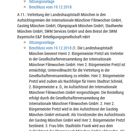
Sitzungsvorlage
Beschluss vom 19.12.2018
A.11.: Vertretung der Landeshauptstadt München in den
Aufsichtsgremien der Internationale Münchner Filmwochen GmbH,
Gasteig München GmbH, Olympiapark München GmbH, Stadtwerke
München GmbH, SWM Services GmbH und dem Beirat der SWM
Bayerische E&P Beteiligungsgesellschaft mbH
Sitzungsvorlage
Beschluss vom 19.12.2018
(1. Die Landeshauptstadt
München benennt Herrn 2. Bürgermeister Pretzl als Vertreter
in der Gesellschafterversammlung der Internationale
Münchner Filmwochen GmbH. Herr 2. Bürgermeister Pretzl ist
ermächtigt, Untervollmacht für die Vertretung in der
Gesellschafterversammlung zu erteilen. Herr 2. Bürgermeister
Pretzl wird zudem als Nachfolger für Herrn Stadtrat Schmid,
2. Bürgermeister a. D., im Aufsichtsrat der Internationale
Münchner Filmwochen GmbH vorgeschlagen. Die Bestellung
erfolgt durch die Gesellschafterversammlung der
Internationale Münchner Filmwochen GmbH. 2. Herr 2.
Bürgermeister Pretzl wird in den Aufsichtsrat der Gasteig
München GmbH entsandt. Als Vorsitzender des Aufsichtsrats
der Gasteig München GmbH wird Herr 2. Bürgermeister Pretzl
bestimmt. 3. Frau bfm. Stadträtin Frank wird aus dem