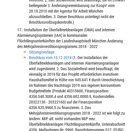
beiliegende 3. Änderungsvereinbarung zur KoopV vom
28.10.2010 mit der Agentur für Arbeit München
abzuschließen. 3. Dieser Beschluss unterliegt nicht der
Beschlussvollzugskontrolle.)
17.: Installation der Überfallmeldeanlagen (ÜMA) und internen
Alarmierungssystemen (IAA) in kommunalen
Flüchtlingsunterkünften der Landeshauptstadt München Änderung
des Mehrjahresinvestitionsprogramms 2018 - 2022
Sitzungsvorlage
Beschluss vom 19.12.2018
(1. Der Installation der
Überfallmeldeanlagen und internen Alarmierungsanlagen
wird zugestimmt. 2. Das Sozialreferat wird beauftragt, die
einmalig in 2019 für das Projekt erforderlichen investiven
Haushaltsmittel in Höhe von 945.641 € durch Umschichtung
im Rahmen des Nachtrags 2019 aus eigenen konsumtiven
Budgetmitteln (Produkt 40315600, Finanzposition
4356.540.3000.4 und 4356.602.0000.9, Kostenstellen
20322130 - 20322160) auf die Finanzposition
4356.935.9960.5 zu finanzieren. 3. Das
Mehrjahresinvestitionsprogramm 2018 - 2022 ist wie folgt zu
ändern: MIP alt: nicht vorhanden MIP neu:
Überfallmeldeanlagen Flüchtlingsunterkünfte, Unterabschnitt
4356, Maßnahmen-Nr. 9960, Rangfolgenummer 012; (EURO