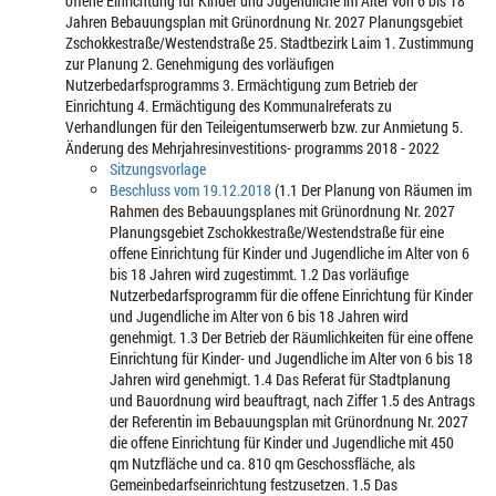
offene Einrichtung für Kinder und Jugendliche im Alter von 6 bis 18
Jahren Bebauungsplan mit Grünordnung Nr. 2027 Planungsgebiet
Zschokkestraße/Westendstraße 25. Stadtbezirk Laim 1. Zustimmung
zur Planung 2. Genehmigung des vorläufigen
Nutzerbedarfsprogramms 3. Ermächtigung zum Betrieb der
Einrichtung 4. Ermächtigung des Kommunalreferats zu
Verhandlungen für den Teileigentumserwerb bzw. zur Anmietung 5.
Änderung des Mehrjahresinvestitions- programms 2018 - 2022
Sitzungsvorlage
Beschluss vom 19.12.2018
(1.1 Der Planung von Räumen im
Rahmen des Bebauungsplanes mit Grünordnung Nr. 2027
Planungsgebiet Zschokkestraße/Westendstraße für eine
offene Einrichtung für Kinder und Jugendliche im Alter von 6
bis 18 Jahren wird zugestimmt. 1.2 Das vorläufige
Nutzerbedarfsprogramm für die offene Einrichtung für Kinder
und Jugendliche im Alter von 6 bis 18 Jahren wird
genehmigt. 1.3 Der Betrieb der Räumlichkeiten für eine offene
Einrichtung für Kinder- und Jugendliche im Alter von 6 bis 18
Jahren wird genehmigt. 1.4 Das Referat für Stadtplanung
und Bauordnung wird beauftragt, nach Ziffer 1.5 des Antrags
der Referentin im Bebauungsplan mit Grünordnung Nr. 2027
die offene Einrichtung für Kinder und Jugendliche mit 450
qm Nutzfläche und ca. 810 qm Geschossfläche, als
Gemeinbedarfseinrichtung festzusetzen. 1.5 Das