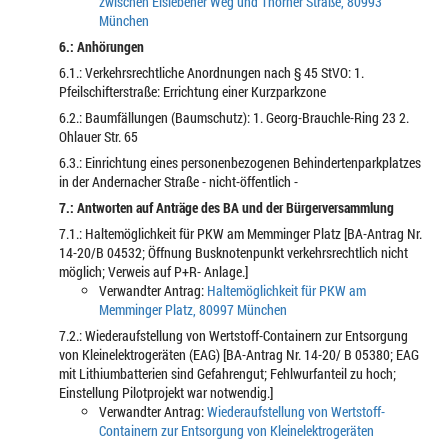
zwischen Eislebener Weg und Thorner Straße, 80993
München
6.: Anhörungen
6.1.: Verkehrsrechtliche Anordnungen nach § 45 StVO: 1.
Pfeilschifterstraße: Errichtung einer Kurzparkzone
6.2.: Baumfällungen (Baumschutz): 1. Georg-Brauchle-Ring 23 2.
Ohlauer Str. 65
6.3.: Einrichtung eines personenbezogenen Behindertenparkplatzes
in der Andernacher Straße - nicht-öffentlich -
7.: Antworten auf Anträge des BA und der Bürgerversammlung
7.1.: Haltemöglichkeit für PKW am Memminger Platz [BA-Antrag Nr.
14-20/B 04532; Öffnung Busknotenpunkt verkehrsrechtlich nicht
möglich; Verweis auf P+R- Anlage.]
Verwandter Antrag:
Haltemöglichkeit für PKW am
Memminger Platz, 80997 München
7.2.: Wiederaufstellung von Wertstoff-Containern zur Entsorgung
von Kleinelektrogeräten (EAG) [BA-Antrag Nr. 14-20/ B 05380; EAG
mit Lithiumbatterien sind Gefahrengut; Fehlwurfanteil zu hoch;
Einstellung Pilotprojekt war notwendig.]
Verwandter Antrag:
Wiederaufstellung von Wertstoff-
Containern zur Entsorgung von Kleinelektrogeräten