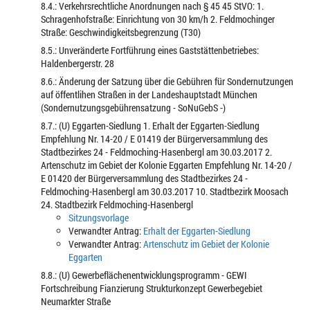
8.4.: Verkehrsrechtliche Anordnungen nach § 45 45 StVO: 1.
Schragenhofstraße: Einrichtung von 30 km/h 2. Feldmochinger
Straße: Geschwindigkeitsbegrenzung (T30)
8.5.: Unveränderte Fortführung eines Gaststättenbetriebes:
Haldenbergerstr. 28
8.6.: Änderung der Satzung über die Gebühren für Sondernutzungen
auf öffentlihen Straßen in der Landeshauptstadt München
(Sondernutzungsgebührensatzung - SoNuGebS -)
8.7.: (U) Eggarten-Siedlung 1. Erhalt der Eggarten-Siedlung
Empfehlung Nr. 14-20 / E 01419 der Bürgerversammlung des
Stadtbezirkes 24 - Feldmoching-Hasenbergl am 30.03.2017 2.
Artenschutz im Gebiet der Kolonie Eggarten Empfehlung Nr. 14-20 /
E 01420 der Bürgerversammlung des Stadtbezirkes 24 -
Feldmoching-Hasenbergl am 30.03.2017 10. Stadtbezirk Moosach
24. Stadtbezirk Feldmoching-Hasenbergl
Sitzungsvorlage
Verwandter Antrag:
Erhalt der Eggarten-Siedlung
Verwandter Antrag:
Artenschutz im Gebiet der Kolonie
Eggarten
8.8.: (U) Gewerbeflächenentwicklungsprogramm - GEWI
Fortschreibung Fianzierung Strukturkonzept Gewerbegebiet
Neumarkter Straße