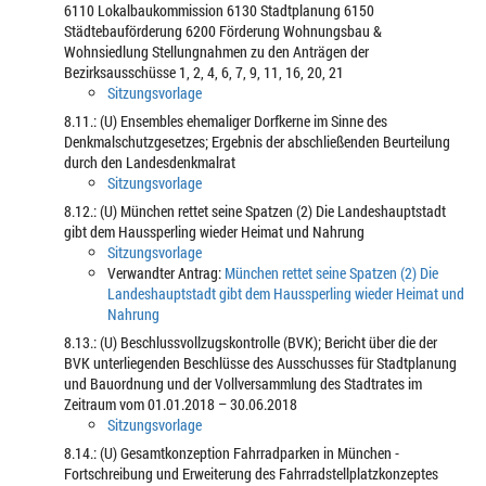
6110 Lokalbaukommission 6130 Stadtplanung 6150
Städtebauförderung 6200 Förderung Wohnungsbau &
Wohnsiedlung Stellungnahmen zu den Anträgen der
Bezirksausschüsse 1, 2, 4, 6, 7, 9, 11, 16, 20, 21
Sitzungsvorlage
8.11.: (U) Ensembles ehemaliger Dorfkerne im Sinne des
Denkmalschutzgesetzes; Ergebnis der abschließenden Beurteilung
durch den Landesdenkmalrat
Sitzungsvorlage
8.12.: (U) München rettet seine Spatzen (2) Die Landeshauptstadt
gibt dem Haussperling wieder Heimat und Nahrung
Sitzungsvorlage
Verwandter Antrag:
München rettet seine Spatzen (2) Die
Landeshauptstadt gibt dem Haussperling wieder Heimat und
Nahrung
8.13.: (U) Beschlussvollzugskontrolle (BVK); Bericht über die der
BVK unterliegenden Beschlüsse des Ausschusses für Stadtplanung
und Bauordnung und der Vollversammlung des Stadtrates im
Zeitraum vom 01.01.2018 – 30.06.2018
Sitzungsvorlage
8.14.: (U) Gesamtkonzeption Fahrradparken in München -
Fortschreibung und Erweiterung des Fahrradstellplatzkonzeptes