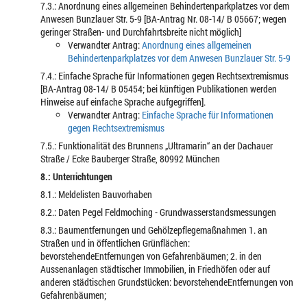
7.3.: Anordnung eines allgemeinen Behindertenparkplatzes vor dem
Anwesen Bunzlauer Str. 5-9 [BA-Antrag Nr. 08-14/ B 05667; wegen
geringer Straßen- und Durchfahrtsbreite nicht möglich]
Verwandter Antrag:
Anordnung eines allgemeinen
Behindertenparkplatzes vor dem Anwesen Bunzlauer Str. 5-9
7.4.: Einfache Sprache für Informationen gegen Rechtsextremismus
[BA-Antrag 08-14/ B 05454; bei künftigen Publikationen werden
Hinweise auf einfache Sprache aufgegriffen].
Verwandter Antrag:
Einfache Sprache für Informationen
gegen Rechtsextremismus
7.5.: Funktionalität des Brunnens „Ultramarin“ an der Dachauer
Straße / Ecke Bauberger Straße, 80992 München
8.: Unterrichtungen
8.1.: Meldelisten Bauvorhaben
8.2.: Daten Pegel Feldmoching - Grundwasserstandsmessungen
8.3.: Baumentfernungen und Gehölzepflegemaßnahmen 1. an
Straßen und in öffentlichen Grünflächen:
bevorstehendeEntfernungen von Gefahrenbäumen; 2. in den
Aussenanlagen städtischer Immobilien, in Friedhöfen oder auf
anderen städtischen Grundstücken: bevorstehendeEntfernungen von
Gefahrenbäumen;