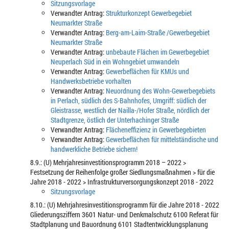
Sitzungsvorlage
Verwandter Antrag:
Strukturkonzept Gewerbegebiet
Neumarkter Straße
Verwandter Antrag:
Berg-am-Laim-Straße /Gewerbegebiet
Neumarkter Straße
Verwandter Antrag:
unbebaute Flächen im Gewerbegebiet
Neuperlach Süd in ein Wohngebiet umwandeln
Verwandter Antrag:
Gewerbeflächen für KMUs und
Handwerksbetriebe vorhalten
Verwandter Antrag:
Neuordnung des Wohn-Gewerbegebiets
in Perlach, südlich des S-Bahnhofes, Umgriff: südlich der
Gleistrasse, westlich der Nailla-/Hofer Straße, nördlich der
Stadtgrenze, östlich der Unterhachinger Straße
Verwandter Antrag:
Flächeneffizienz in Gewerbegebieten
Verwandter Antrag:
Gewerbeflächen für mittelständische und
handwerkliche Betriebe sichern!
8.9.: (U) Mehrjahresinvestitionsprogramm 2018 – 2022 >
Festsetzung der Reihenfolge großer Siedlungsmaßnahmen > für die
Jahre 2018 - 2022 > Infrastrukturversorgungskonzept 2018 - 2022
Sitzungsvorlage
8.10.: (U) Mehrjahresinvestitionsprogramm für die Jahre 2018 - 2022
Gliederungsziffern 3601 Natur- und Denkmalschutz 6100 Referat für
Stadtplanung und Bauordnung 6101 Stadtentwicklungsplanung