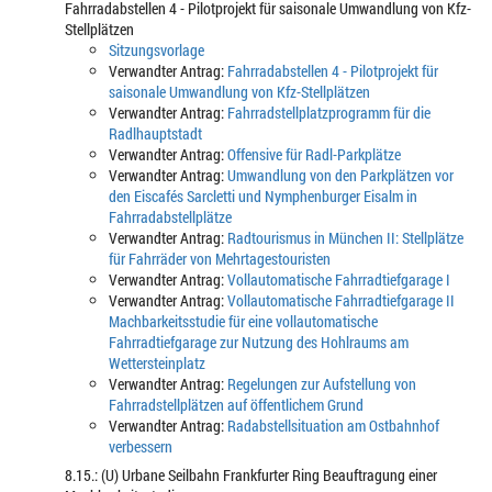
Fahrradabstellen 4 - Pilotprojekt für saisonale Umwandlung von Kfz-
Stellplätzen
Sitzungsvorlage
Verwandter Antrag:
Fahrradabstellen 4 - Pilotprojekt für
saisonale Umwandlung von Kfz-Stellplätzen
Verwandter Antrag:
Fahrradstellplatzprogramm für die
Radlhauptstadt
Verwandter Antrag:
Offensive für Radl-Parkplätze
Verwandter Antrag:
Umwandlung von den Parkplätzen vor
den Eiscafés Sarcletti und Nymphenburger Eisalm in
Fahrradabstellplätze
Verwandter Antrag:
Radtourismus in München II: Stellplätze
für Fahrräder von Mehrtagestouristen
Verwandter Antrag:
Vollautomatische Fahrradtiefgarage I
Verwandter Antrag:
Vollautomatische Fahrradtiefgarage II
Machbarkeitsstudie für eine vollautomatische
Fahrradtiefgarage zur Nutzung des Hohlraums am
Wettersteinplatz
Verwandter Antrag:
Regelungen zur Aufstellung von
Fahrradstellplätzen auf öffentlichem Grund
Verwandter Antrag:
Radabstellsituation am Ostbahnhof
verbessern
8.15.: (U) Urbane Seilbahn Frankfurter Ring Beauftragung einer