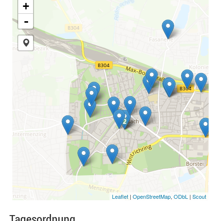
+
-
2
2
Leaflet
|
OpenStreetMap
,
ODbL
|
Scout
Tagesordnung