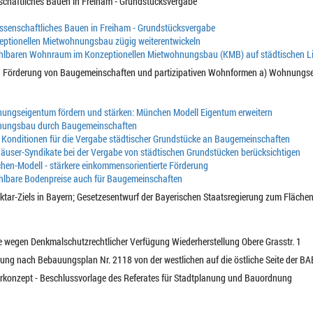
schaftliches Bauen in Freiham - Grundstücksvergabe“
ssenschaftliches Bauen in Freiham - Grundstücksvergabe
eptionellen Mietwohnungsbau zügig weiterentwickeln
hlbaren Wohnraum im Konzeptionellen Mietwohnungsbau (KMB) auf städtischen Li
nd Förderung von Baugemeinschaften und partizipativen Wohnformen a) Wohnungs
ungseigentum fördern und stärken: München Modell Eigentum erweitern
ungsbau durch Baugemeinschaften
Konditionen für die Vergabe städtischer Grundstücke an Baugemeinschaften
äuser-Syndikate bei der Vergabe von städtischen Grundstücken berücksichtigen
en-Modell - stärkere einkommensorientierte Förderung
hlbare Bodenpreise auch für Baugemeinschaften
ektar-Ziels in Bayern; Gesetzesentwurf der Bayerischen Staatsregierung zum Fläche
he wegen Denkmalschutzrechtlicher Verfügung Wiederherstellung Obere Grasstr. 1
uung nach Bebauungsplan Nr. 2118 von der westlichen auf die östliche Seite der B
kturkonzept - Beschlussvorlage des Referates für Stadtplanung und Bauordnung