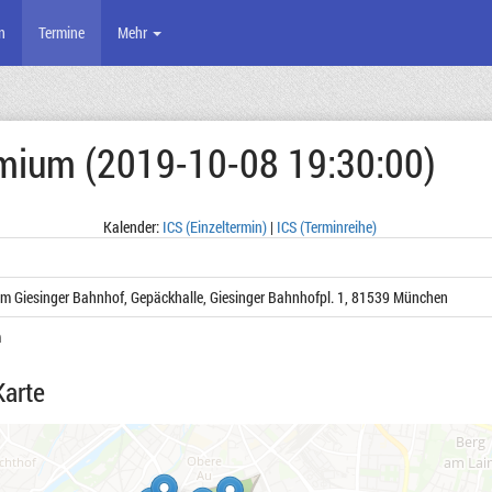
n
Termine
Mehr
emium (2019-10-08 19:30:00)
Kalender:
ICS (Einzeltermin)
|
ICS (Terminreihe)
rum Giesinger Bahnhof, Gepäckhalle, Giesinger Bahnhofpl. 1, 81539 München
4
4
4
4
m
Karte