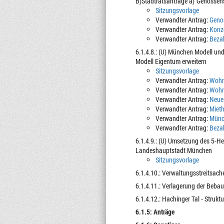
B)Stadtratsanträge a)“Genossen
Sitzungsvorlage
Verwandter Antrag:
Geno
Verwandter Antrag:
Konz
Verwandter Antrag:
Beza
6.1.4.8.: (U) München Modell u
Modell Eigentum erweitern
Sitzungsvorlage
Verwandter Antrag:
Wohn
Verwandter Antrag:
Wohn
Verwandter Antrag:
Neue 
Verwandter Antrag:
Mieth
Verwandter Antrag:
Münch
Verwandter Antrag:
Beza
6.1.4.9.: (U) Umsetzung des 5-H
Landeshauptstadt München
Sitzungsvorlage
6.1.4.10.: Verwaltungsstreitsac
6.1.4.11.: Verlagerung der Beba
6.1.4.12.: Hachinger Tal - Stru
6.1.5: Anträge