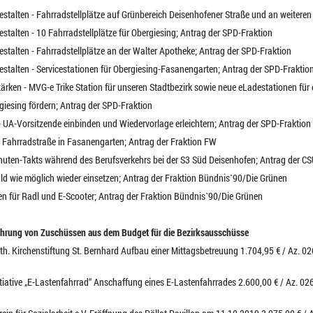
 gestalten - Fahrradstellplätze auf Grünbereich Deisenhofener Straße und an weitere
gestalten - 10 Fahrradstellplätze für Obergiesing; Antrag der SPD-Fraktion
gestalten - Fahrradstellplätze an der Walter Apotheke; Antrag der SPD-Fraktion
 gestalten - Servicestationen für Obergiesing-Fasanengarten; Antrag der SPD-Fraktio
stärken - MVG-e Trike Station für unseren Stadtbezirk sowie neue eLadestationen für
giesing fördern; Antrag der SPD-Fraktion
 - UA-Vorsitzende einbinden und Wiedervorlage erleichtern; Antrag der SPD-Fraktion
er Fahrradstraße in Fasanengarten; Antrag der Fraktion FW
uten-Takts während des Berufsverkehrs bei der S3 Süd Deisenhofen; Antrag der CS
bald wie möglich wieder einsetzen; Antrag der Fraktion Bündnis`90/Die Grünen
hen für Radl und E-Scooter; Antrag der Fraktion Bündnis`90/Die Grünen
ährung von Zuschüssen aus dem Budget für die Bezirksausschüsse
ath. Kirchenstiftung St. Bernhard Aufbau einer Mittagsbetreuung 1.704,95 € / Az. 
nitiative „E-Lastenfahrrad“ Anschaffung eines E-Lastenfahrrades 2.600,00 € / Az. 0