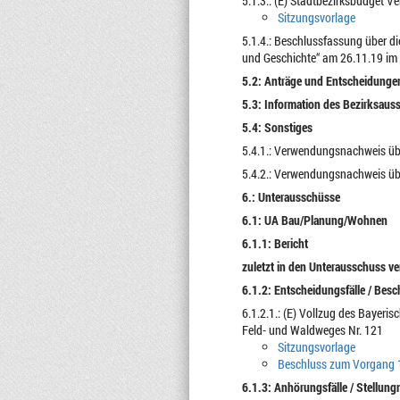
5.1.3.: (E) Stadtbezirksbudget V
Sitzungsvorlage
5.1.4.: Beschlussfassung über di
und Geschichte“ am 26.11.19 im 
5.2: Anträge und Entscheidungen
5.3: Information des Bezirksau
5.4: Sonstiges
5.4.1.: Verwendungsnachweis übe
5.4.2.: Verwendungsnachweis übe
6.: Unterausschüsse
6.1: UA Bau/Planung/Wohnen
6.1.1: Bericht
zuletzt in den Unterausschuss v
6.1.2: Entscheidungsfälle / Bes
6.1.2.1.: (E) Vollzug des Baye
Feld- und Waldweges Nr. 121
Sitzungsvorlage
Beschluss zum Vorgang 
6.1.3: Anhörungsfälle / Stellun