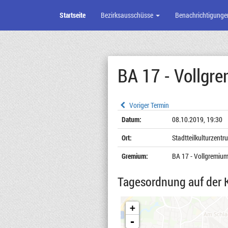
Startseite
Bezirksausschüsse
Benachrichtigunge
Zum
Seiteninhalt
BA 17 - Vollgr
Voriger Termin
Datum:
08.10.2019, 19:30
Ort:
Stadtteilkulturzent
Gremium:
BA 17 - Vollgremiu
Tagesordnung auf der 
+
-