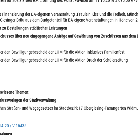
erein für Sozialarbeit e.V. Eröffnung des Pöllat Pavillon am 11.10.2019 3.075,00 € /
e Finanzierung der BA-eigenen Veranstaltung „Fräulein Kiss und die Freiheit, Münch
Giesinger Bräu aus dem Budgetanteil für BA-eigene Veranstaltungen in Höhe von 2.
 zu Bestellungen städtischer Leistungen
sschusses über neu eingegangene Anträge auf Gewährung von Zuschüssen aus dem B
r den Bewilligungsbescheid der LHM für die Aktion Inklusives Familienfest
r den Bewilligungsbescheid der LHM für die Aktion Druck der Schülerzeitung
erwiesene Themen:
chlussvorlagen der Stadtverwaltung
rischen Straßen- und Wegegesetzes im Stadtbezirk 17 Obergiesing-Fasangarten Wid
14-20 / V 16435
gnahmen