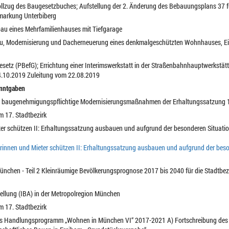
ollzug des Baugesetzbuches; Aufstellung der 2. Änderung des Bebauungsplans 37 fü
markung Unterbiberg
eubau eines Mehrfamilienhauses mit Tiefgarage
mbau, Modernisierung und Dacherneuerung eines denkmalgeschützten Wohnhauses, 
setz (PBefG); Errichtung einer Interimswerkstatt in der Straßenbahnhauptwerkstätt
4.10.2019 Zuleitung vom 22.08.2019
anntgaben
cht baugenehmigungspflichtige Modernisierungsmaßnahmen der Erhaltungssatzung 1. 
m 17. Stadtbezirk
ieter schützen II: Erhaltungssatzung ausbauen und aufgrund der besonderen Situa
rinnen und Mieter schützen II: Erhaltungssatzung ausbauen und aufgrund der bes
München - Teil 2 Kleinräumige Bevölkerungsprognose 2017 bis 2040 für die Stadtbez
tellung (IBA) in der Metropolregion München
m 17. Stadtbezirk
ches Handlungsprogramm „Wohnen in München VI“ 2017-2021 A) Fortschreibung de