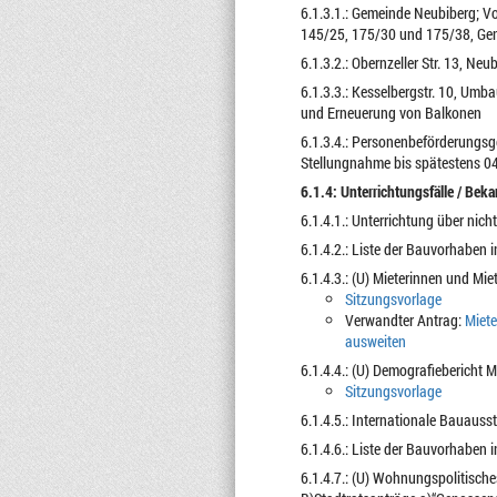
6.1.3.1.: Gemeinde Neubiberg; V
145/25, 175/30 und 175/38, Ge
6.1.3.2.: Obernzeller Str. 13, N
6.1.3.3.: Kesselbergstr. 10, U
und Erneuerung von Balkonen
6.1.3.4.: Personenbeförderungsge
Stellungnahme bis spätestens 0
6.1.4: Unterrichtungsfälle / Bek
6.1.4.1.: Unterrichtung über ni
6.1.4.2.: Liste der Bauvorhaben i
6.1.4.3.: (U) Mieterinnen und M
Sitzungsvorlage
Verwandter Antrag:
Miete
ausweiten
6.1.4.4.: (U) Demografiebericht 
Sitzungsvorlage
6.1.4.5.: Internationale Bauauss
6.1.4.6.: Liste der Bauvorhaben i
6.1.4.7.: (U) Wohnungspolitis