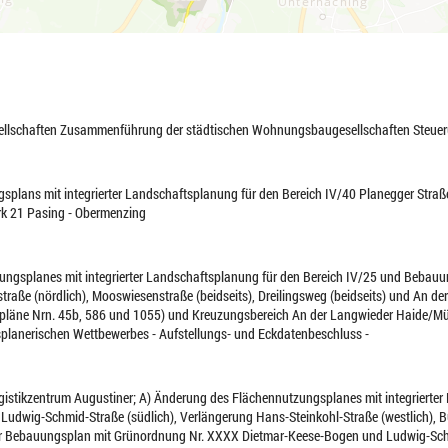
ellschaften Zusammenführung der städtischen Wohnungsbaugesellschaften Steu
plans mit integrierter Landschaftsplanung für den Bereich IV/40 Planegger Straße 
rk 21 Pasing - Obermenzing
ungsplanes mit integrierter Landschaftsplanung für den Bereich IV/25 und Bebau
straße (nördlich), Mooswiesenstraße (beidseits), Dreilingsweg (beidseits) und An de
pläne Nrn. 45b, 586 und 1055) und Kreuzungsbereich An der Langwieder Haide/Mü
planerischen Wettbewerbes - Aufstellungs- und Eckdatenbeschluss -
ogistikzentrum Augustiner; A) Änderung des Flächennutzungsplanes mit integrierter
Ludwig-Schmid-Straße (südlich), Verlängerung Hans-Steinkohl-Straße (westlich)
r Bebauungsplan mit Grünordnung Nr. XXXX Dietmar-Keese-Bogen und Ludwig-Schm