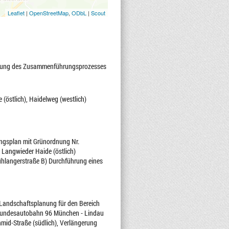
Leaflet
|
OpenStreetMap
,
ODbL
|
Scout
erung des Zusammenführungsprozesses
(östlich), Haidelweg (westlich)
ungsplan mit Grünordnung Nr.
r Langwieder Haide (östlich)
hlangerstraße B) Durchführung eines
 Landschaftsplanung für den Bereich
, Bundesautobahn 96 München - Lindau
id-Straße (südlich), Verlängerung