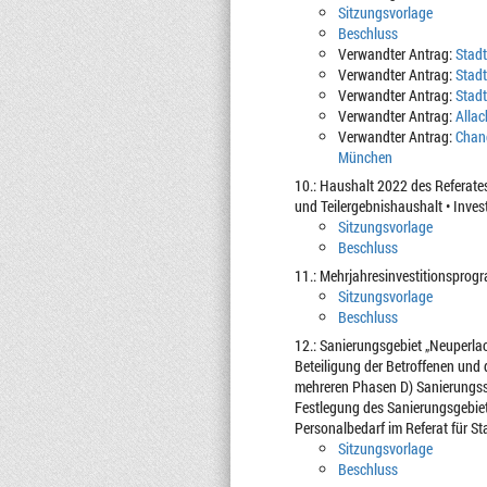
Sitzungsvorlage
Beschluss
Verwandter Antrag:
Stadt
Verwandter Antrag:
Stadt
Verwandter Antrag:
Stadt
Verwandter Antrag:
Allac
Verwandter Antrag:
Chanc
München
10.: Haushalt 2022 des Referate
und Teilergebnishaushalt • Inves
Sitzungsvorlage
Beschluss
11.: Mehrjahresinvestitionsprog
Sitzungsvorlage
Beschluss
12.: Sanierungsgebiet „Neuperl
Beteiligung der Betroffenen und 
mehreren Phasen D) Sanierungssa
Festlegung des Sanierungsgebiet
Personalbedarf im Referat für 
Sitzungsvorlage
Beschluss