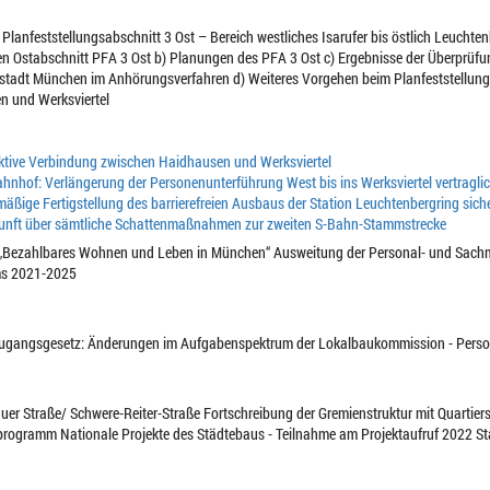
lanfeststellungsabschnitt 3 Ost – Bereich westliches Isarufer bis östlich Leuchte
den Ostabschnitt PFA 3 Ost b) Planungen des PFA 3 Ost c) Ergebnisse der Überprüfu
adt München im Anhörungsverfahren d) Weiteres Vorgehen beim Planfeststellungsv
 und Werksviertel
ktive Verbindung zwischen Haidhausen und Werksviertel
hnhof: Verlängerung der Personenunterführung West bis ins Werksviertel vertraglich
äßige Fertigstellung des barrierefreien Ausbaus der Station Leuchtenbergring siche
unft über sämtliche Schattenmaßnahmen zur zweiten S-Bahn-Stammstrecke
Bezahlbares Wohnen und Leben in München“ Ausweitung der Personal- und Sachmi
ms 2021-2025
Zugangsgesetz: Änderungen im Aufgabenspektrum der Lokalbaukommission - Perso
hauer Straße/ Schwere-Reiter-Straße Fortschreibung der Gremienstruktur mit Quart
ogramm Nationale Projekte des Städtebaus - Teilnahme am Projektaufruf 2022 St