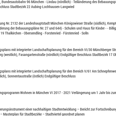
), Bundesautobahn 96 München - Lindau (nördlich) - Teiländerung des Bebauungsp
eschluss Stadtbezirk 22 Aubing-Lochhausen-Langwied
ng Nr. 2132 der Landeshauptstadt München Königswieser Straße (südlich), Kempte
änderung der Bebauungspläne Nr. 27 und 644) - Schulen und Haus für Kinder - - Bill
9 Thalkirchen - Obersendling - Forstenried - Fürstenried - Solln
splans mit integrierter Landschaftsplanung für den Bereich VI/30 Münchberger Stra
g (westlich), Fasangartenstraße (nördlich) Endgültiger Beschluss Stadtbezirk 17 O
splans mit integrierter Landschaftsplanung für den Bereich V/61 Am Schnepfenwe
lich), Sonnentaustraße (östlich) Endgültiger Beschluss
ungsprogramm Wohnen in München VI 2017 - 2021 Verlängerung um 1 Jahr bis zu
uerungsinstrument einer nachhaltigen Stadtentwicklung – Bericht zur Fortschreibu
– Masterplan für Stadtbezirke – Stadtviertel geordnet planen