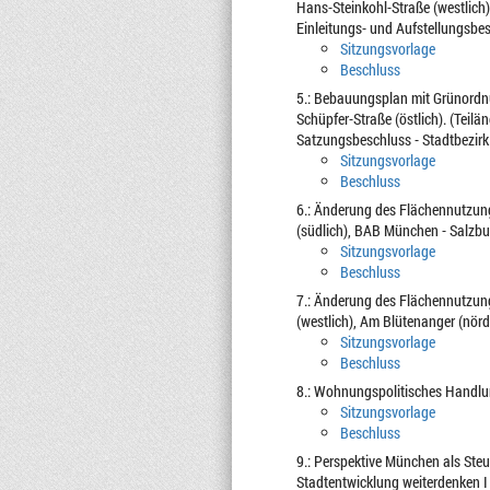
Hans-Steinkohl-Straße (westlich
Einleitungs- und Aufstellungsb
Sitzungsvorlage
Beschluss
5.: Bebauungsplan mit Grünordnu
Schüpfer-Straße (östlich). (Teil
Satzungsbeschluss - Stadtbezirk 1
Sitzungsvorlage
Beschluss
6.: Änderung des Flächennutzung
(südlich), BAB München - Salzbur
Sitzungsvorlage
Beschluss
7.: Änderung des Flächennutzung
(westlich), Am Blütenanger (nörd
Sitzungsvorlage
Beschluss
8.: Wohnungspolitisches Handl
Sitzungsvorlage
Beschluss
9.: Perspektive München als Ste
Stadtentwicklung weiterdenken I 