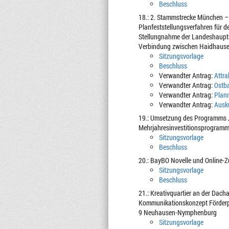
Beschluss
18.: 2. Stammstrecke München – P
Planfeststellungsverfahren für 
Stellungnahme der Landeshauptst
Verbindung zwischen Haidhausen
Sitzungsvorlage
Beschluss
Verwandter Antrag:
Attra
Verwandter Antrag:
Ostba
Verwandter Antrag:
Planm
Verwandter Antrag:
Ausk
19.: Umsetzung des Programms „
Mehrjahresinvestitionsprogram
Sitzungsvorlage
Beschluss
20.: BayBO Novelle und Online-
Sitzungsvorlage
Beschluss
21.: Kreativquartier an der Dac
Kommunikationskonzept Förderpr
9 Neuhausen-Nymphenburg
Sitzungsvorlage