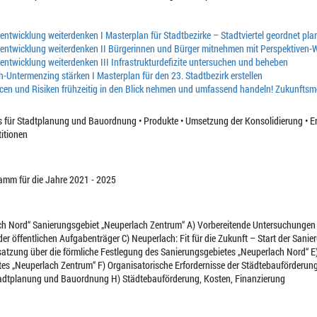
entwicklung weiterdenken I Masterplan für Stadtbezirke – Stadtviertel geordnet pla
entwicklung weiterdenken II Bürgerinnen und Bürger mitnehmen mit Perspektiven-
entwicklung weiterdenken III Infrastrukturdefizite untersuchen und beheben
h-Untermenzing stärken I Masterplan für den 23. Stadtbezirk erstellen
en und Risiken frühzeitig in den Blick nehmen und umfassend handeln! Zukunftsm
s für Stadtplanung und Bauordnung • Produkte • Umsetzung der Konsolidierung • Er
titionen
ramm für die Jahre 2021 - 2025
ach Nord“ Sanierungsgebiet „Neuperlach Zentrum“ A) Vorbereitende Untersuchungen
der öffentlichen Aufgabenträger C) Neuperlach: Fit für die Zukunft – Start der San
tzung über die förmliche Festlegung des Sanierungsgebietes „Neuperlach Nord“ E)
es „Neuperlach Zentrum“ F) Organisatorische Erfordernisse der Städtebauförderung 
Stadtplanung und Bauordnung H) Städtebauförderung, Kosten, Finanzierung