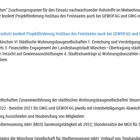
hen“ Zuschussprogramm für den Einsatz nachwachsender Rohstoffe im Mietwohnu
 konkret Projektförderung Holzbau des Freistaates auch bei GEWOFAG und GWG re
schutz konkret Projektförderung Holzbau des Freistaates auch bei GEWOFAG und 
ünchen VI Städtische Wohnungsbaugesellschaften 1. Erreichung und Verstetigung d
s 3. Finanzielles Engagement der Landeshauptstadt München • Übertragung städti
rer Verzicht auf Gewinnausschüttungen 4. Stadtratsanträge a) Wohnungsbauzahlen 
hern
ellschaften Zusammenführung der städtischen Wohnungsbaugesellschaften Steu
 2022 - Berichte 2021 für GWG und GEWOFAG jeweils mit Unterbeteiligungen Abweic
tung Ausscheiden und Neuberufung von Mitgliedern
tadterneuerung mbH (MGS) Sanierungstätigkeit ab 2022; Stundensätze der MGS für
ögens der Münchner Gesellschaft für Stadterneuerung mbH: Verkauf von Treuhand