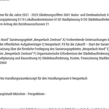
amm für die Jahre 2021 - 2025 Gliederungsziffern 3601 Natur- und Denkmalschutz 
lungsplanung 6110 Lokalbaukommission 6130 Stadtplanung 6150 Städtebauförd
m Antrag des Bezirksausschusses 21
ch Nord“ Sanierungsgebiet „Neuperlach Zentrum“ A) Vorbereitende Untersuchungen 
der öffentlichen Aufgabenträger C) Neuperlach: Fit für die Zukunft – Start der San
tzung über die förmliche Festlegung des Sanierungsgebietes „Neuperlach Nord“ E)
es „Neuperlach Zentrum“ F) Organisatorische Erfordernisse der Städtebauförderung 
tadtplanung und Bauordnung H) Städtebauförderung, Kosten, Finanzierung Stadtbez
03969
iertes Handlungsraumkonzept für den Handlungsraum 6 Neuperlach
hauptstadt München - Perspektiven -