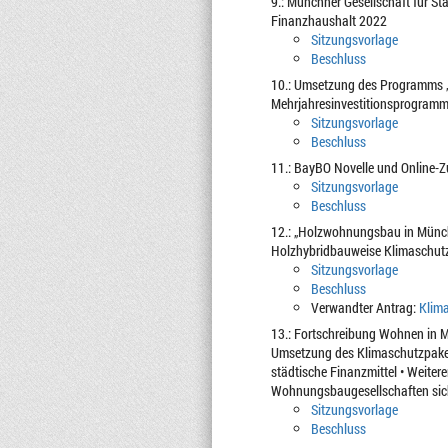
9.: Münchner Gesellschaft für S
Finanzhaushalt 2022
Sitzungsvorlage
Beschluss
10.: Umsetzung des Programms „
Mehrjahresinvestitionsprogram
Sitzungsvorlage
Beschluss
11.: BayBO Novelle und Online-
Sitzungsvorlage
Beschluss
12.: „Holzwohnungsbau in Münc
Holzhybridbauweise Klimaschutz
Sitzungsvorlage
Beschluss
Verwandter Antrag:
Klima
13.: Fortschreibung Wohnen in M
Umsetzung des Klimaschutzpaket
städtische Finanzmittel • Weite
Wohnungsbaugesellschaften sic
Sitzungsvorlage
Beschluss