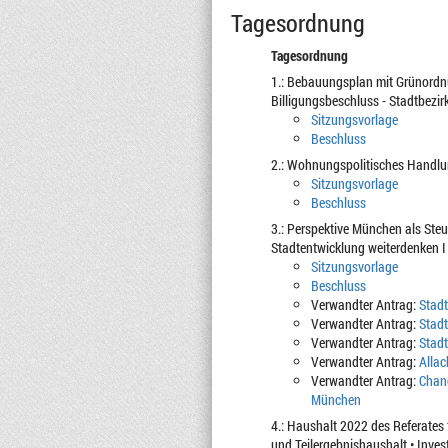
Tagesordnung
Tagesordnung
1.: Bebauungsplan mit Grünordnung
Billigungsbeschluss - Stadtbez
Sitzungsvorlage
Beschluss
2.: Wohnungspolitisches Handl
Sitzungsvorlage
Beschluss
3.: Perspektive München als Ste
Stadtentwicklung weiterdenken I 
Sitzungsvorlage
Beschluss
Verwandter Antrag:
Stadt
Verwandter Antrag:
Stadt
Verwandter Antrag:
Stadt
Verwandter Antrag:
Allac
Verwandter Antrag:
Chanc
München
4.: Haushalt 2022 des Referates
und Teilergebnishaushalt • Inves