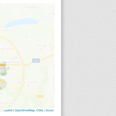
Leaflet
|
OpenStreetMap
,
ODbL
|
Scout