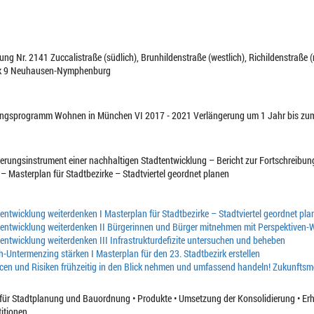
 Nr. 2141 Zuccalistraße (südlich), Brunhildenstraße (westlich), Richildenstraße (nö
irk 9 Neuhausen-Nymphenburg
ungsprogramm Wohnen in München VI 2017 - 2021 Verlängerung um 1 Jahr bis zu
uerungsinstrument einer nachhaltigen Stadtentwicklung – Bericht zur Fortschreibu
– Masterplan für Stadtbezirke – Stadtviertel geordnet planen
entwicklung weiterdenken I Masterplan für Stadtbezirke – Stadtviertel geordnet pla
entwicklung weiterdenken II Bürgerinnen und Bürger mitnehmen mit Perspektiven-
entwicklung weiterdenken III Infrastrukturdefizite untersuchen und beheben
h-Untermenzing stärken I Masterplan für den 23. Stadtbezirk erstellen
en und Risiken frühzeitig in den Blick nehmen und umfassend handeln! Zukunftsm
 für Stadtplanung und Bauordnung • Produkte • Umsetzung der Konsolidierung • Erh
titionen