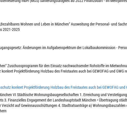
tadterneuerung mbH (MGS) Sanierungstätigkeit ab 2022 Finanzbdarf - im Mehrjahre
Bezahlbares Wohnen und Leben in München“ Ausweitung der Personal- und Sachmi
ms 2021-2025
Zugangsgesetz: Änderungen im Aufgabenspektrum der Lokalbaukommission - Perso
hen“ Zuschussprogramm für den Einsatz nachwachsender Rohstoffe im Mietwohnu
 konkret Projektförderung Holzbau des Freistaates auch bei GEWOFAG und GWG re
schutz konkret Projektförderung Holzbau des Freistaates auch bei GEWOFAG und 
ünchen VI Städtische Wohnungsbaugesellschaften 1. Erreichung und Verstetigung d
s 3. Finanzielles Engagement der Landeshauptstadt München • Übertragung städti
rer Verzicht auf Gewinnausschüttungen 4. Stadtratsanträge a) Wohnungsbauzahlen 
hern