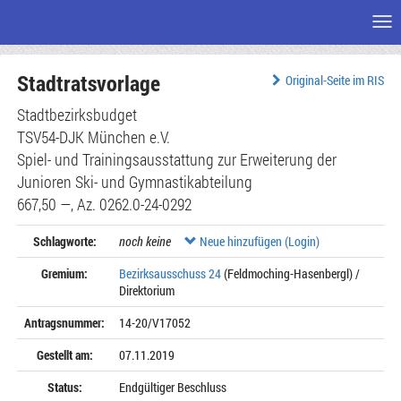
Me
Zum
Stadtratsvorlage
Seiteninhalt
Original-Seite im RIS
Stadtbezirksbudget
TSV54-DJK München e.V.
Spiel- und Trainingsausstattung zur Erweiterung der
Junioren Ski- und Gymnastikabteilung
667,50 —, Az. 0262.0-24-0292
Schlagworte:
noch keine
Neue hinzufügen (Login)
Gremium:
Bezirksausschuss 24
(Feldmoching-Hasenbergl) /
Direktorium
Antragsnummer:
14-20/V17052
Gestellt am:
07.11.2019
Status:
Endgültiger Beschluss