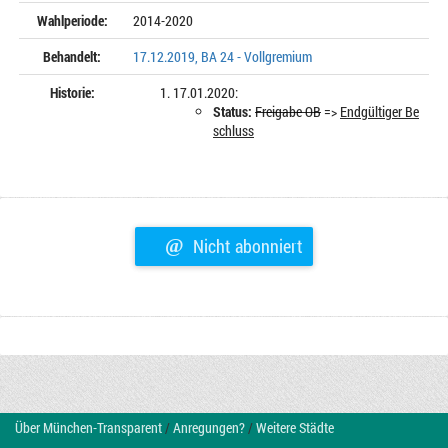
Wahlperiode:
2014-2020
Behandelt:
17.12.2019, BA 24 - Vollgremium
Historie:
17.01.2020:
Status:
Freigabe OB
=>
Endgültiger Be
schluss
@
Nicht abonniert
Über München-Transparent
/
Anregungen?
/
Weitere Städte