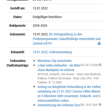
Gestellt am:
12.01.2022
Status:
Endgültiger Beschluss
Wahlperiode:
2020-2026
Dokumente:
15.01.2022:
BE Antragstellung zu den
Förderprogrammen Zukunftsfähige Innenstädte und
Zentren-04791
Behandelt:
19.01.2022, Vollversammlung
Verbundene
Münchner City-Gutscheine
Stadtratsanträge:
Lokal online einkaufen - ein Mün
CSU
, 04.12.2020
chner Marktplatz im Internet
SPD/Volt
,
Grüne/RL
,
Die Grünen – Rosa Liste Stadtrats
fraktion
,
Fraktion Die Grünen - Rosa Liste
,
SPD / Volt -
Fraktion
, 07.12.2020
Antrag zur dringlichen Behandlung in der Vollver
sammlung am 27.01.2021 Corona-Hilfen Münch
en II München steht zusammen: Einkaufs- und G
astronomieführer online
Unterstützung des örtlichen Einz
CSU
, 19.01.2021