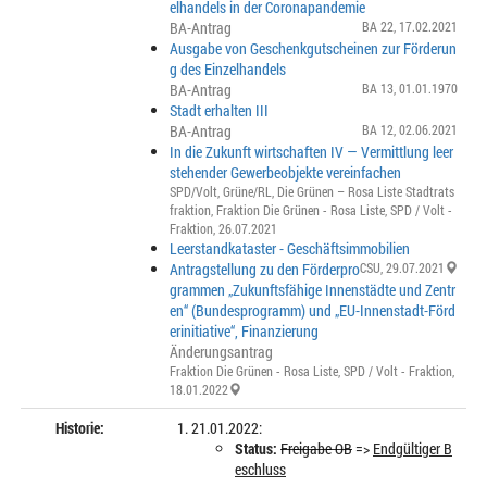
elhandels in der Coronapandemie
BA-Antrag
BA 22
, 17.02.2021
Ausgabe von Geschenkgutscheinen zur Förderun
g des Einzelhandels
BA-Antrag
BA 13
, 01.01.1970
Stadt erhalten III
BA-Antrag
BA 12
, 02.06.2021
In die Zukunft wirtschaften IV — Vermittlung leer
stehender Gewerbeobjekte vereinfachen
SPD/Volt
,
Grüne/RL
,
Die Grünen – Rosa Liste Stadtrats
fraktion
,
Fraktion Die Grünen - Rosa Liste
,
SPD / Volt -
Fraktion
, 26.07.2021
Leerstandkataster - Geschäftsimmobilien
Antragstellung zu den Förderpro
CSU
, 29.07.2021
grammen „Zukunftsfähige Innenstädte und Zentr
en“ (Bundesprogramm) und „EU-Innenstadt-Förd
erinitiative“, Finanzierung
Änderungsantrag
Fraktion Die Grünen - Rosa Liste
,
SPD / Volt - Fraktion
,
18.01.2022
Historie:
21.01.2022:
Status:
Freigabe OB
=>
Endgültiger B
eschluss