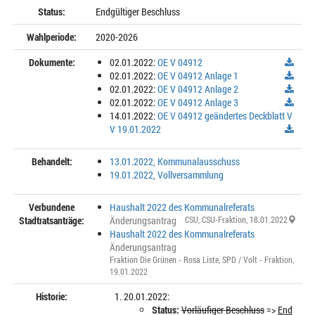
Status:
Endgültiger Beschluss
Wahlperiode:
2020-2026
Dokumente:
02.01.2022:
OE V 04912
02.01.2022:
OE V 04912 Anlage 1
02.01.2022:
OE V 04912 Anlage 2
02.01.2022:
OE V 04912 Anlage 3
14.01.2022:
OE V 04912 geändertes Deckblatt V
V 19.01.2022
Behandelt:
13.01.2022, Kommunalausschuss
19.01.2022, Vollversammlung
Verbundene
Haushalt 2022 des Kommunalreferats
Stadtratsanträge:
Änderungsantrag
CSU
,
CSU-Fraktion
, 18.01.2022
Haushalt 2022 des Kommunalreferats
Änderungsantrag
Fraktion Die Grünen - Rosa Liste
,
SPD / Volt - Fraktion
,
19.01.2022
Historie:
20.01.2022:
Status:
Vorläufiger Beschluss
=>
End