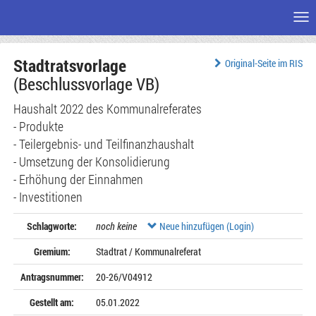
Me
Zum
Stadtratsvorlage
Seiteninhalt
Original-Seite im RIS
(Beschlussvorlage VB)
Haushalt 2022 des Kommunalreferates
- Produkte
- Teilergebnis- und Teilfinanzhaushalt
- Umsetzung der Konsolidierung
- Erhöhung der Einnahmen
- Investitionen
Schlagworte:
noch keine
Neue hinzufügen (Login)
Gremium:
Stadtrat / Kommunalreferat
Antragsnummer:
20-26/V04912
Gestellt am:
05.01.2022