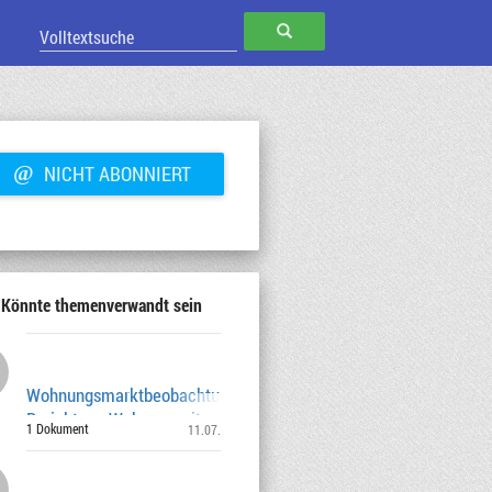
SUCHEN
@
NICHT ABONNIERT
Könnte themenverwandt sein
Wohnungsmarktbeobachtung München -
Bericht zur Wohnungssituation 2024-2025
1 Dokument
11.07.