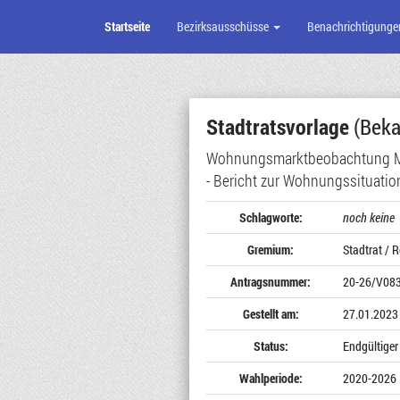
Startseite
Bezirksausschüsse
Benachrichtigunge
Zum
Seiteninhalt
Stadtratsvorlage
(Beka
Wohnungsmarktbeobachtung 
- Bericht zur Wohnungssituati
Schlagworte:
noch keine
Gremium:
Stadtrat / 
Antragsnummer:
20-26/V08
Gestellt am:
27.01.2023
Status:
Endgültiger
Wahlperiode:
2020-2026