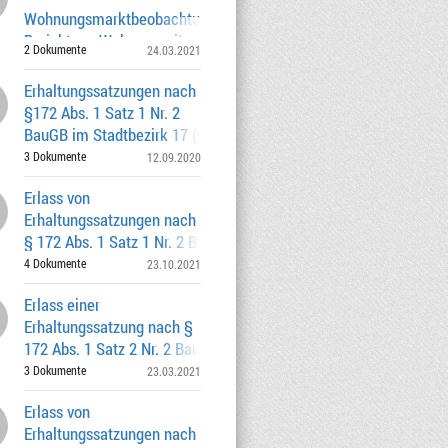
Wohnungsmarktbeobachtung München -
Bericht zur Wohnungssituation 2018
2 Dokumente
24.03.2021
-2019 - - Bekanntgabe -
Erhaltungssatzungen nach
§172 Abs. 1 Satz 1 Nr. 2
BauGB im Stadtbezirk 17 (Obergiesing-
Fasangarte
3 Dokumente
12.09.2020
Erlass von
Erhaltungssatzungen nach
§ 172 Abs. 1 Satz 1 Nr. 2 BauGB in den
Stadtbezirken 4 Schwa
4 Dokumente
23.10.2021
Erlass einer
Erhaltungssatzung nach §
172 Abs. 1 Satz 2 Nr. 2 BauGB im
Stadtbezirk 18 - Untergies
3 Dokumente
23.03.2021
Erlass von
Erhaltungssatzungen nach