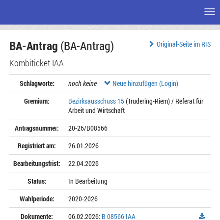
Me
Zum
BA-Antrag
(BA-Antrag)
Seiteninhalt
Original-Seite im RIS
Kombiticket IAA
Schlagworte:
noch keine
Neue hinzufügen (Login)
Gremium:
Bezirksausschuss 15
(Trudering-Riem) / Referat für
Arbeit und Wirtschaft
Antragsnummer:
20-26/B08566
Registriert am:
26.01.2026
Bearbeitungsfrist:
22.04.2026
Status:
In Bearbeitung
Wahlperiode:
2020-2026
Dokumente:
06.02.2026:
B 08566 IAA