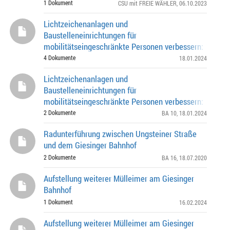
1 Dokument
CSU mit FREIE WÄHLER
, 06.10.2023
Lichtzeichenanlagen und
Baustelleneinrichtungen für
mobilitätseingeschränkte Personen verbessern: 1. Nac
LZA Kreuzung Dachauer Straße/ Pelkovenstraße/ Bunz
4 Dokumente
18.01.2024
Straße/ Baubergerstraße 2
Lichtzeichenanlagen und
Baustelleneinrichtungen für
mobilitätseingeschränkte Personen verbessern: 1. Nac
LZA Kreuzung Dachauer Straße/ Pelkovenstraße/ Bunz
2 Dokumente
BA 10
, 18.01.2024
Straße/ Baubergerstraße 2.
Radunterführung zwischen Ungsteiner Straße
und dem Giesinger Bahnhof
2 Dokumente
BA 16
, 18.07.2020
Aufstellung weiterer Mülleimer am Giesinger
Bahnhof
1 Dokument
16.02.2024
Aufstellung weiterer Mülleimer am Giesinger