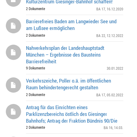
Kulturzentrum Giesinger-Bahnhof schaffen!
2 Dokumente
BA 17
, 16.12.2020
Barrierefreies Baden am Langwieder See und
am Lußsee ermöglichen
2 Dokumente
BA 22
, 12.12.2022
Nahverkehrsplan der Landeshauptstadt
München – Ergebnisse des Bausteins
Barrierefreiheit
9 Dokumente
30.01.2022
Verkehrszeiche, Poller o.ä. im öffentlichen
Raum behindertengerecht gestalten
2 Dokumente
BA 17
, 05.02.2022
Antrag für das Einrichten eines
Parklizenzbereichs östlich des Giesinger
Bahnhofs; Antrag der Fraktion Bündnis 90/Die
Grünen
2 Dokumente
BA 16
, 14.03.