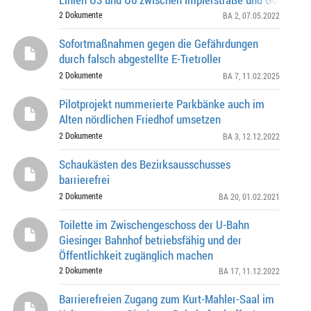
Frühjahr 2022 um attraktive Angebote.
2 Dokumente
BA 2
, 07.05.2022
Sofortmaßnahmen gegen die Gefährdungen
durch falsch abgestellte E-Tretroller
2 Dokumente
BA 7
, 11.02.2025
Pilotprojekt nummerierte Parkbänke auch im
Alten nördlichen Friedhof umsetzen
2 Dokumente
BA 3
, 12.12.2022
Schaukästen des Bezirksausschusses
barrierefrei
2 Dokumente
BA 20
, 01.02.2021
Toilette im Zwischengeschoss der U-Bahn
Giesinger Bahnhof betriebsfähig und der
Öffentlichkeit zugänglich machen
2 Dokumente
BA 17
, 11.12.2022
Barrierefreien Zugang zum Kurt-Mahler-Saal im