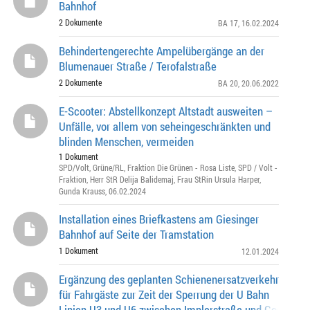
Bahnhof
2 Dokumente
BA 17
, 16.02.2024
Behindertengerechte Ampelübergänge an der
Blumenauer Straße / Terofalstraße
2 Dokumente
BA 20
, 20.06.2022
E-Scooter: Abstellkonzept Altstadt ausweiten –
Unfälle, vor allem von seheingeschränkten und
blinden Menschen, vermeiden
1 Dokument
SPD/Volt
,
Grüne/RL
,
Fraktion Die Grünen - Rosa Liste
,
SPD / Volt -
Fraktion
,
Herr StR Delija Balidemaj
,
Frau StRin Ursula Harper
,
Gunda Krauss
, 06.02.2024
Installation eines Briefkastens am Giesinger
Bahnhof auf Seite der Tramstation
1 Dokument
12.01.2024
Ergänzung des geplanten Schienenersatzverkehr
für Fahrgäste zur Zeit der Sperrung der U Bahn
Linien U3 und U6 zwischen Implerstraße und Goethepla