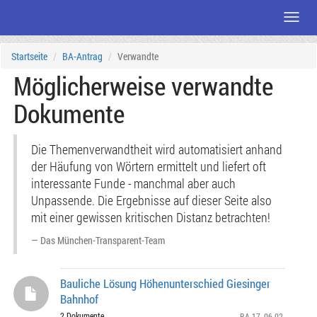
Menü
Zum
Startseite
BA-Antrag
Verwandte
Seiteninhalt
Möglicherweise verwandte
Dokumente
Die Themenverwandtheit wird automatisiert anhand
der Häufung von Wörtern ermittelt und liefert oft
interessante Funde - manchmal aber auch
Unpassende. Die Ergebnisse auf dieser Seite also
mit einer gewissen kritischen Distanz betrachten!
Das München-Transparent-Team
Bauliche Lösung Höhenunterschied Giesinger
Bahnhof
2 Dokumente
BA 17
, 06.02.