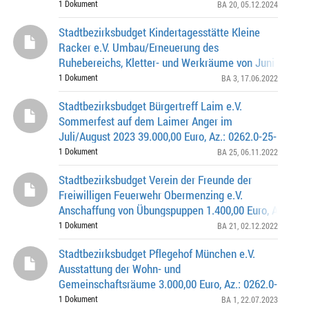
1 Dokument
BA 20
, 05.12.2024
Stadtbezirksbudget Kindertagesstätte Kleine
Racker e.V. Umbau/Erneuerung des
Ruhebereichs, Kletter- und Werkräume von Juni - Augu
2.696,00 Euro, Az.: 0262.0-3-0400
1 Dokument
BA 3
, 17.06.2022
Stadtbezirksbudget Bürgertreff Laim e.V.
Sommerfest auf dem Laimer Anger im
Juli/August 2023 39.000,00 Euro, Az.: 0262.0-25-
0277
1 Dokument
BA 25
, 06.11.2022
Stadtbezirksbudget Verein der Freunde der
Freiwilligen Feuerwehr Obermenzing e.V.
Anschaffung von Übungspuppen 1.400,00 Euro, Az.: 026
0364
1 Dokument
BA 21
, 02.12.2022
Stadtbezirksbudget Pflegehof München e.V.
Ausstattung der Wohn- und
Gemeinschaftsräume 3.000,00 Euro, Az.: 0262.0-
1-0335
1 Dokument
BA 1
, 22.07.2023