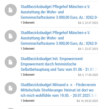
Stadtbezirksbudget Pflegehof München e.V.
Ausstattung der Wohn- und
Gemeinschaftsräume 3.000,00 Euro, Az.: 0262.0-
3-0476
1 Dokument
BA 3
, 22.07.2023
Stadtbezirksbudget Pflegehof München e.V.
Ausstattung der Wohn- und
Gemeinschaftsräume 3.000,00 Euro, Az.: 0262.0-
2-0516
1 Dokument
BA 1
, 22.07.2023
Stadtbezirksbudget Init. Empowerment
Empowerment durch feministische
Selbstbehauptung und Tanz vom 01.06 - 31.07.2025 3.4
Az. 0262.0-5-0607
1 Dokument
BA 5
, 17.05.2025
Stadtbezirksbudget Mitnand e. v. - Förderverein
Mittelschule Strehleranger Heimat ist dort wo
ich mich wohlfühle vom 19.05. - 20.07.2025 3.400,00 €;
0262.0-16-0643
1 Dokument
BA 16
, 09.03.2025