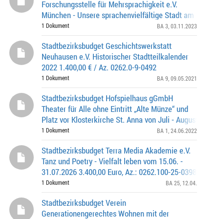
Forschungsstelle für Mehrsprachigkeit e.V.
München - Unsere sprachenvielfältige Stadt am 23.11.
900,00 Euro, Az.: 0262.0-3-0492
1 Dokument
BA 3
, 03.11.2023
Stadtbezirksbudget Geschichtswerkstatt
Neuhausen e.V. Historischer Stadtteilkalender
2022 1.400,00 € / Az. 0262.0-9-0492
1 Dokument
BA 9
, 09.05.2021
Stadtbezirksbudget Hofspielhaus gGmbH
Theater für Alle ohne Eintritt „Alte Münze“ und
Platz vor Klosterkirche St. Anna von Juli - August 2022
Euro, Az.: 0262.0-1-0287
1 Dokument
BA 1
, 24.06.2022
Stadtbezirksbudget Terra Media Akademie e.V.
Tanz und Poetry - Vielfalt leben vom 15.06. -
31.07.2026 3.400,00 Euro, Az.: 0262.100-25-0398
1 Dokument
BA 25
, 12.04.
Stadtbezirksbudget Verein
Generationengerechtes Wohnen mit der