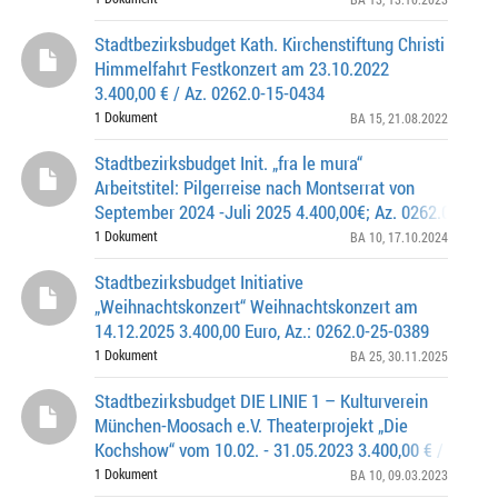
Stadtbezirksbudget Kath. Kirchenstiftung Christi
Himmelfahrt Festkonzert am 23.10.2022
3.400,00 € / Az. 0262.0-15-0434
1 Dokument
BA 15
, 21.08.2022
Stadtbezirksbudget Init. „fra le mura“
Arbeitstitel: Pilgerreise nach Montserrat von
September 2024 -Juli 2025 4.400,00€; Az. 0262.0-10-0
1 Dokument
BA 10
, 17.10.2024
Stadtbezirksbudget Initiative
„Weihnachtskonzert“ Weihnachtskonzert am
14.12.2025 3.400,00 Euro, Az.: 0262.0-25-0389
1 Dokument
BA 25
, 30.11.2025
Stadtbezirksbudget DIE LINIE 1 – Kulturverein
München-Moosach e.V. Theaterprojekt „Die
Kochshow“ vom 10.02. - 31.05.2023 3.400,00 € / Az. 02
0324
1 Dokument
BA 10
, 09.03.2023