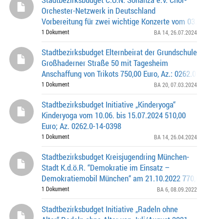
Orchester-Netzwerk in Deutschland
Vorbereitung für zwei wichtige Konzerte vom 03.08.202
22.10.2024 3.400,00 Euro; Az. 0262.0-14-0411
1 Dokument
BA 14
, 26.07.2024
Stadtbezirksbudget Elternbeirat der Grundschule
Großhaderner Straße 50 mit Tagesheim
Anschaffung von Trikots 750,00 Euro, Az.: 0262.0-20-03
1 Dokument
BA 20
, 07.03.2024
Stadtbezirksbudget Initiative „Kinderyoga“
Kinderyoga vom 10.06. bis 15.07.2024 510,00
Euro; Az. 0262.0-14-0398
1 Dokument
BA 14
, 26.04.2024
Stadtbezirksbudget Kreisjugendring München-
Stadt K.d.ö.R. “Demokratie im Einsatz –
Demokratiemobil München“ am 21.10.2022 770,00 € / 
6-0398
1 Dokument
BA 6
, 08.09.2022
Stadtbezirksbudget Initiative „Radeln ohne