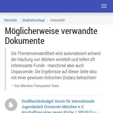
Menü
Zum
Startseite
Stadtratsvorlage
Verwandte
Seiteninhalt
Möglicherweise verwandte
Dokumente
Die Themenverwandtheit wird automatisiert anhand
der Häufung von Wörtern ermittelt und liefert oft
interessante Funde - manchmal aber auch
Unpassende. Die Ergebnisse auf dieser Seite also
mit einer gewissen kritischen Distanz betrachten!
Das München-Transparent-Team
Stadtbezirksbudget Verein für Internationale
Jugendarbeit Ortsverein München e.V.
Anschaffung einer neuen Küche 1.500,00 Euro, Az.: 026