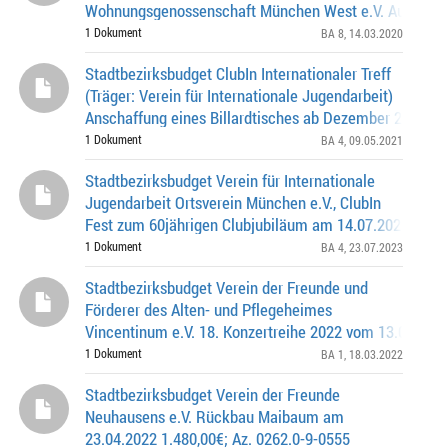
Wohnungsgenossenschaft München West e.V. Ausstatt
ehemaligen Brausebads im Mai 2020 6.500,00€, Az: 026
1 Dokument
BA 8
, 14.03.2020
0215
Stadtbezirksbudget ClubIn Internationaler Treff
(Träger: Verein für Internationale Jugendarbeit)
Anschaffung eines Billardtisches ab Dezember 2020 223
Az. 0262.0-4-0320
1 Dokument
BA 4
, 09.05.2021
Stadtbezirksbudget Verein für Internationale
Jugendarbeit Ortsverein München e.V., ClubIn
Fest zum 60jährigen Clubjubiläum am 14.07.2023 694,5
Az.: 0262.0-4-0458
1 Dokument
BA 4
, 23.07.2023
Stadtbezirksbudget Verein der Freunde und
Förderer des Alten- und Pflegeheimes
Vincentinum e.V. 18. Konzertreihe 2022 vom 13.04.2022
01.01.2023 2.700,00 Euro, Az.: 0262.0-1-0272
1 Dokument
BA 1
, 18.03.2022
Stadtbezirksbudget Verein der Freunde
Neuhausens e.V. Rückbau Maibaum am
23.04.2022 1.480,00€; Az. 0262.0-9-0555