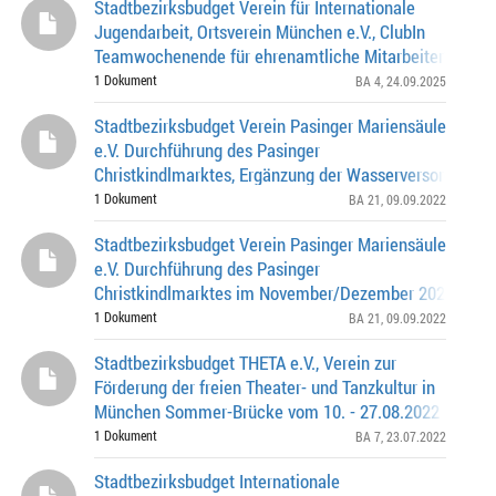
Stadtbezirksbudget Verein für Internationale
Jugendarbeit, Ortsverein München e.V., ClubIn
Teamwochenende für ehrenamtliche Mitarbeiter*innen
(Jugendteam) vom 26.09. - 28.09.202 654,30 Euro, Az.:
1 Dokument
BA 4
, 24.09.2025
Stadtbezirksbudget Verein Pasinger Mariensäule
e.V. Durchführung des Pasinger
Christkindlmarktes, Ergänzung der Wasserversorgung i
November/Dezember 2022 714,00 Euro, Az.: 0262.0-21
1 Dokument
BA 21
, 09.09.2022
Stadtbezirksbudget Verein Pasinger Mariensäule
e.V. Durchführung des Pasinger
Christkindlmarktes im November/Dezember 2022 14.34
Euro, Az.: 0262.0-21-0347
1 Dokument
BA 21
, 09.09.2022
Stadtbezirksbudget THETA e.V., Verein zur
Förderung der freien Theater- und Tanzkultur in
München Sommer-Brücke vom 10. - 27.08.2022 10.410,
Az.: 0262.0-7-0385
1 Dokument
BA 7
, 23.07.2022
Stadtbezirksbudget Internationale