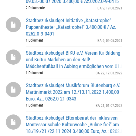
09.03.-06.07.2020 3.400,00 € Az.0262.0-9-0415
2 Dokumente
BA 9
, 19.08.2021
Stadtbezirksbudget Initiative „Katastrophe“
Puppentheater „Katastrophe!“ 3.400,00 € / Az.
0262.0-9-0491
1 Dokument
BA 9
, 09.05.2021
Stadtbezirksbudget BIKU e.V. Verein für Bildung
und Kultur Mädchen an den Ball!
Mädchenfußball in Aubing ermöglichen vom 01.03. - 31
6.400,00 Euro, Az.: 0262.0-22-0184
1 Dokument
BA 22
, 12.03.2022
Stadtbezirksbudget Musikforum Blutenburg e.V.
Martinimarkt 2022 am 12./13.11.2022 1.400,00
Euro, Az.: 0262.0-21-0343
1 Dokument
BA 21
, 01.07.2022
Stadtbezirksbudget Elternbeirat der inklusiven
Montessorischule Kulturwoche „Bühne frei“ am
18./19./21./22.11.2024 3.400,00 Euro, Az.: 0262.0-20-0