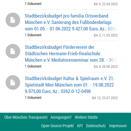
1 Dokument
BA 9
, 22.04.2022
Stadtbezirksbudget pro familia Ortsverband
München e.V. Sanierung des Fußbodenbelags
vom 01.05. - 01.06.2022 9.427,00 Euro, Az.: 0262.0-3-0
1 Dokument
BA 3
, 11.03.2022
Stadtbezirksbudget Förderverein der
Städtischen Hermann-Frieb-Realschule
München e.V. Mediatorenseminar vom 28. - 30.09.2022
Euro, Az.: 0262.0-4-0406
1 Dokument
BA 4
, 20.08.2022
Stadtbezirksbudget Kultur & Spielraum e.V. 21.
Spielstadt Mini-München vom 01. - 19.08.2022
9.975,00 Euro, Az.: 0262.0-12-0498
1 Dokument
BA 12
, 23.07.2022
Über München-Transparent
/
Anregungen?
/
Weitere Städte
Open-Source-Projekt
/
API
/
Datenschutz
/
Impressum