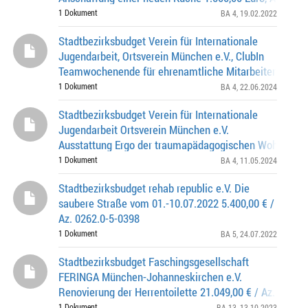
0376
1 Dokument
BA 4
, 19.02.2022
Stadtbezirksbudget Verein für Internationale
Jugendarbeit, Ortsverein München e.V., ClubIn
Teamwochenende für ehrenamtliche Mitarbeiter*innen
(Jugendteam) des ClubIn vom 05. - 07.07.2024 949,20 
1 Dokument
BA 4
, 22.06.2024
Stadtbezirksbudget Verein für Internationale
Jugendarbeit Ortsverein München e.V.
Ausstattung Ergo der traumapädagogischen Wohngrupp
Mädchen* von 14 - 18 Jahre von Juni - September 2024
1 Dokument
BA 4
, 11.05.2024
Stadtbezirksbudget rehab republic e.V. Die
saubere Straße vom 01.-10.07.2022 5.400,00 € /
Az. 0262.0-5-0398
1 Dokument
BA 5
, 24.07.2022
Stadtbezirksbudget Faschingsgesellschaft
FERINGA München-Johanneskirchen e.V.
Renovierung der Herrentoilette 21.049,00 € / Az. 0262.0
0398
1 Dokument
BA 13
, 13.10.2023