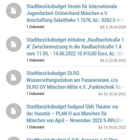
Stadtbezirksbudget Verein für Internationale
Jugendarbeit Ortsverband München e.V.
Anschaffung Salattheke 1.167€, Az.: 0262.0-4-0293
1 Dokument
BA 4
, 26.04.2020
Stadtbezirksbudget Initiative „Kaulbachstraße 1
A“ Zwischennutzung in der Kaulbachstraße 1 A
vom 11.05. - 14.06.2022 10.410,00 Euro, Az.: 0262.0-3-
1 Dokument
BA 3
, 22.04.2022
Stadtbezirksbudget DLRG
Wasserrettungsstation am Fasaneriesee, c/o
DLRG OV München-Mitte e.V. „Funktechnik für das vor 
eingesetzte Einsatzfahrzeug“ vom 15.03 - 31. 05.2022
1 Dokument
BA 24
, 02.04.2022
4.674,00€; Az. 0262
Stadtbezirksbudget foolpool GbR Theater vor
der Haustür – PLAN H aus München für
München von April – November 2022 9.499,00€; Az. 026
0398
1 Dokument
BA 19
, 04.03.2022
Stadtbezirksbudget C.O.N. Sonanza e.V. Chor-