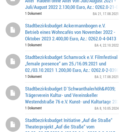
Alter“ Radeln ohne Alter von Juli/August 2021 -
Juli/August 2022 2.130,00 Euro, Az.: 0262.0-21-0304
1 Dokument
BA 21
, 17.08.2021
Stadtbezirksbudget Ackermannbogen e.V.
Betrieb eines Wohncafés von November 2022 -
Oktober 2023 2.400,00 Euro, Az.: 0262.0-4-0413
1 Dokument
BA 4
, 22.10.2022
Stadtbezirksbudget Schamrock e.V. Filmfestival
„female presence“ am 25./16.09.2021 und
02./03.10.2021 1.200,00 Euro, Az.: 0262.0-2-0398
1 Dokument
BA 2
, 17.08.2021
Stadtbezirksbudget D`Schwanthalerhöh&#039;
Trägerverein Kultur- und Vereinskeller
Westendstraße 76 e.V. Kunst- und Kulturtage 2024 Wes
ein Gesicht - „Respekt & Akzeptanz“ vom 15.06. - 10.
1 Dokument
BA 8
, 10.05.2024
Stadtbezirksbudget Initiative „Auf die Straße“
Theaterprojekt „Auf die Straße“ vom