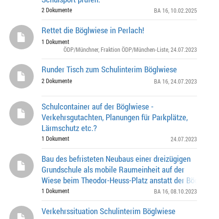
2 Dokumente
BA 16
, 10.02.2025
Rettet die Böglwiese in Perlach!
1 Dokument
ÖDP/Münchner
,
Fraktion ÖDP/München-Liste
, 24.07.2023
Runder Tisch zum Schulinterim Böglwiese
2 Dokumente
BA 16
, 24.07.2023
Schulcontainer auf der Böglwiese -
Verkehrsgutachten, Planungen für Parkplätze,
Lärmschutz etc.?
1 Dokument
24.07.2023
Bau des befristeten Neubaus einer dreizügigen
Grundschule als mobile Raumeinheit auf der
Wiese beim Theodor-Heuss-Platz anstatt der Böglwiese
weitere Fragen zum Schulinterim Böglwiese Anliegen
1 Dokument
BA 16
, 08.10.2023
Verkehrssituation Schulinterim Böglwiese