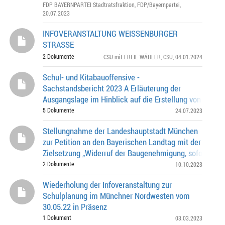
FDP BAYERNPARTEI Stadtratsfraktion
,
FDP/Bayernpartei
,
20.07.2023
INFOVERANSTALTUNG WEISSENBURGER
STRASSE
2 Dokumente
CSU mit FREIE WÄHLER
,
CSU
, 04.01.2024
Schul- und Kitabauoffensive -
Sachstandsbericht 2023 A Erläuterung der
Ausgangslage im Hinblick auf die Erstellung von
Schulbauprogrammen und Kita-Bauprogrammen B
5 Dokumente
24.07.2023
Einflussfaktoren auf die Baupr
Stellungnahme der Landeshauptstadt München
zur Petition an den Bayerischen Landtag mit der
Zielsetzung „Widerruf der Baugenehmigung, sofortiger 
der Bauarbeiten, Erhalt der Böglwiese als de
2 Dokumente
10.10.2023
Wiederholung der Infoveranstaltung zur
Schulplanung im Münchner Nordwesten vom
30.05.22 in Präsenz
1 Dokument
03.03.2023