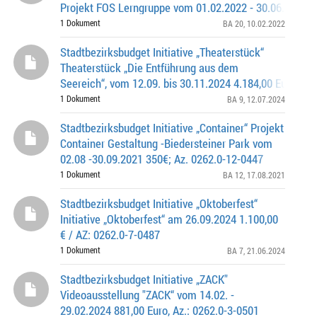
Projekt FOS Lerngruppe vom 01.02.2022 - 30.06.2022 4
Euro, Az.: 0262.0-20-0316
1 Dokument
BA 20
, 10.02.2022
Stadtbezirksbudget Initiative „Theaterstück“
Theaterstück „Die Entführung aus dem
Seereich“, vom 12.09. bis 30.11.2024 4.184,00 Euro; Az.
9-0773
1 Dokument
BA 9
, 12.07.2024
Stadtbezirksbudget Initiative „Container“ Projekt
Container Gestaltung -Biedersteiner Park vom
02.08 -30.09.2021 350€; Az. 0262.0-12-0447
1 Dokument
BA 12
, 17.08.2021
Stadtbezirksbudget Initiative „Oktoberfest“
Initiative „Oktoberfest“ am 26.09.2024 1.100,00
€ / AZ: 0262.0-7-0487
1 Dokument
BA 7
, 21.06.2024
Stadtbezirksbudget Initiative „ZACK"
Videoausstellung "ZACK“ vom 14.02. -
29.02.2024 881,00 Euro, Az.: 0262.0-3-0501