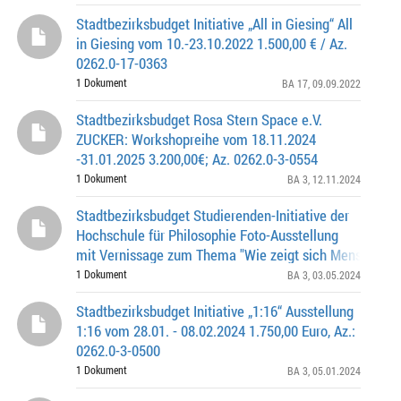
Stadtbezirksbudget Initiative „All in Giesing“ All
in Giesing vom 10.-23.10.2022 1.500,00 € / Az.
0262.0-17-0363
1 Dokument
BA 17
, 09.09.2022
Stadtbezirksbudget Rosa Stern Space e.V.
ZUCKER: Workshopreihe vom 18.11.2024
-31.01.2025 3.200,00€; Az. 0262.0-3-0554
1 Dokument
BA 3
, 12.11.2024
Stadtbezirksbudget Studierenden-Initiative der
Hochschule für Philosophie Foto-Ausstellung
mit Vernissage zum Thema "Wie zeigt sich Menschsei
16.05. - 30.09.2024 4.009,00 Euro / Az. 0262.0
1 Dokument
BA 3
, 03.05.2024
Stadtbezirksbudget Initiative „1:16“ Ausstellung
1:16 vom 28.01. - 08.02.2024 1.750,00 Euro, Az.:
0262.0-3-0500
1 Dokument
BA 3
, 05.01.2024