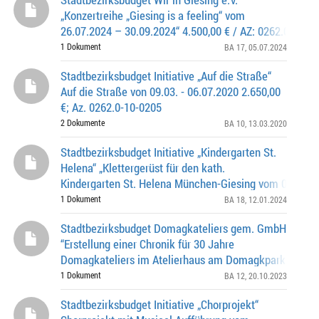
„Konzertreihe „Giesing is a feeling“ vom
26.07.2024 – 30.09.2024“ 4.500,00 € / AZ: 0262.0-17-0
1 Dokument
BA 17
, 05.07.2024
Stadtbezirksbudget Initiative „Auf die Straße“
Auf die Straße von 09.03. - 06.07.2020 2.650,00
€; Az. 0262.0-10-0205
2 Dokumente
BA 10
, 13.03.2020
Stadtbezirksbudget Initiative „Kindergarten St.
Helena“ „Klettergerüst für den kath.
Kindergarten St. Helena München-Giesing vom 01.02.2
31.05.2024“ 10.691,30 € / AZ: 0262.0-18-0369
1 Dokument
BA 18
, 12.01.2024
Stadtbezirksbudget Domagkateliers gem. GmbH
“Erstellung einer Chronik für 30 Jahre
Domagkateliers im Atelierhaus am Domagkpark vom
01.10.2023 – 30.09.2024“ 10.650,00 € / AZ: 0262.0-12-
1 Dokument
BA 12
, 20.10.2023
Stadtbezirksbudget Initiative „Chorprojekt“