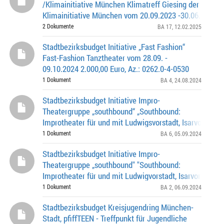
/Klimainitiative München Klimatreff Giesing der
Klimainitiative München vom 20.09.2023 -30.06.2024
2.050,00€; Az. 0262.0-17-0399
2 Dokumente
BA 17
, 12.02.2025
Stadtbezirksbudget Initiative „Fast Fashion“
Fast-Fashion Tanztheater vom 28.09. -
09.10.2024 2.000,00 Euro, Az.: 0262.0-4-0530
1 Dokument
BA 4
, 24.08.2024
Stadtbezirksbudget Initiative Impro-
Theatergruppe „southbound“ „Southbound:
Improtheater für und mit Ludwigsvorstadt, Isarvorstadt,
Sendling vom 10.09.2024 – 16.05.2025“ 900,00 € / AZ: 
1 Dokument
BA 6
, 05.09.2024
6-
Stadtbezirksbudget Initiative Impro-
Theatergruppe „southbound" "Southbound:
Improtheater für und mit Ludwigvorstadt, Isarvorstadt, 
vom 10.09.2024 - 16.05.2025“ 900,00 €;Az.0262.0-2-05
1 Dokument
BA 2
, 06.09.2024
Stadtbezirksbudget Kreisjugendring München-
Stadt, pfiffTEEN - Treffpunkt für Jugendliche