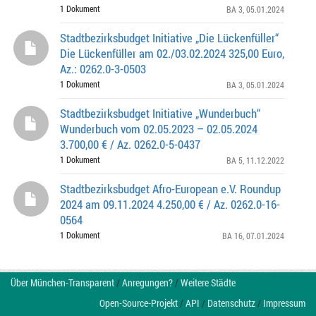
1 Dokument
BA 3
, 05.01.2024
Stadtbezirksbudget Initiative „Die Lückenfüller“
Die Lückenfüller am 02./03.02.2024 325,00 Euro,
Az.: 0262.0-3-0503
1 Dokument
BA 3
, 05.01.2024
Stadtbezirksbudget Initiative „Wunderbuch“
Wunderbuch vom 02.05.2023 – 02.05.2024
3.700,00 € / Az. 0262.0-5-0437
1 Dokument
BA 5
, 11.12.2022
Stadtbezirksbudget Afro-European e.V. Roundup
2024 am 09.11.2024 4.250,00 € / Az. 0262.0-16-
0564
1 Dokument
BA 16
, 07.01.2024
Über München-Transparent
/
Anregungen?
/
Weitere Städte
Open-Source-Projekt
/
API
/
Datenschutz
/
Impressum