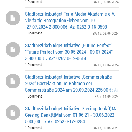
1 Dokument
BA 10
, 09.05.2024
Stadtbezirksbudget Terra Media Akademie e.V.
Vielfältig -Integration -leben vom 10.
-27.07.2024 2.800,00€; Az. 0262.0-16-0598
1 Dokument
BA 16
, 02.06.2024
Stadtbezirksbudget Initiative „Future Perfect"
"Future Perfect vom 30.05.2024 - 09.07.2024“
3.900,00 € / AZ: 0262.0-12-0614
1 Dokument
BA 12
, 12.04.2024
Stadtbezirksbudget Initiative „Sommerstraße
2024“ Bastelaktion im Rahmen der
Sommerstraße 2024 am 29.09.2024 225,00 €; Az. 0262.
0572
1 Dokument
BA 5
, 14.09.2024
Stadtbezirksbudget Initiative Giesing Denk(t)Mal
Giesing Denk(t)Mal vom 01.06.21 - 30.06.2022
5000,00 € / Az. 0262.0-17-0284
1 Dokument
BA 17
, 09.05.2021