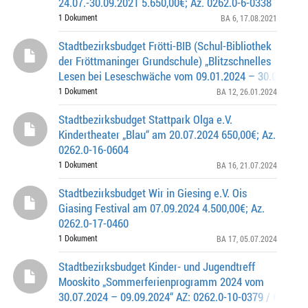
24.07.-30.09.2021 5.650,00€; Az. 0262.0-6-0338
1 Dokument
BA 6
, 17.08.2021
Stadtbezirksbudget Frötti-BIB (Schul-Bibliothek
der Fröttmaninger Grundschule) „Blitzschnelles
Lesen bei Leseschwäche vom 09.01.2024 – 30.05.2024
1.200,00 € / AZ: 0262.0-12-0593
1 Dokument
BA 12
, 26.01.2024
Stadtbezirksbudget Stattpark Olga e.V.
Kindertheater „Blau“ am 20.07.2024 650,00€; Az.
0262.0-16-0604
1 Dokument
BA 16
, 21.07.2024
Stadtbezirksbudget Wir in Giesing e.V. Ois
Giasing Festival am 07.09.2024 4.500,00€; Az.
0262.0-17-0460
1 Dokument
BA 17
, 05.07.2024
Stadtbezirksbudget Kinder- und Jugendtreff
Mooskito „Sommerferienprogramm 2024 vom
30.07.2024 – 09.09.2024“ AZ: 0262.0-10-0379 / 6.000,0