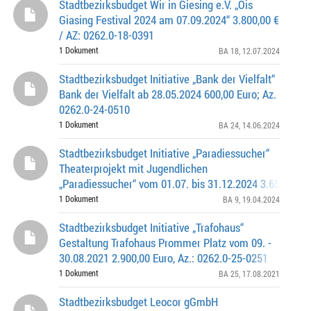
Stadtbezirksbudget Wir in Giesing e.V. „Ois
Giasing Festival 2024 am 07.09.2024“ 3.800,00 €
/ AZ: 0262.0-18-0391
1 Dokument
BA 18
, 12.07.2024
Stadtbezirksbudget Initiative „Bank der Vielfalt“
Bank der Vielfalt ab 28.05.2024 600,00 Euro; Az.
0262.0-24-0510
1 Dokument
BA 24
, 14.06.2024
Stadtbezirksbudget Initiative „Paradiessucher“
Theaterprojekt mit Jugendlichen
„Paradiessucher“ vom 01.07. bis 31.12.2024 3.650,00 Eu
0262.0-9-0742
1 Dokument
BA 9
, 19.04.2024
Stadtbezirksbudget Initiative „Trafohaus“
Gestaltung Trafohaus Prommer Platz vom 09. -
30.08.2021 2.900,00 Euro, Az.: 0262.0-25-0251
1 Dokument
BA 25
, 17.08.2021
Stadtbezirksbudget Leocor gGmbH