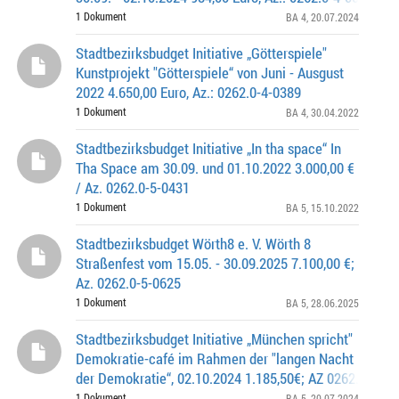
1 Dokument
BA 4
, 20.07.2024
Stadtbezirksbudget Initiative „Götterspiele"
Kunstprojekt "Götterspiele“ von Juni - Ausgust
2022 4.650,00 Euro, Az.: 0262.0-4-0389
1 Dokument
BA 4
, 30.04.2022
Stadtbezirksbudget Initiative „In tha space“ In
Tha Space am 30.09. und 01.10.2022 3.000,00 €
/ Az. 0262.0-5-0431
1 Dokument
BA 5
, 15.10.2022
Stadtbezirksbudget Wörth8 e. V. Wörth 8
Straßenfest vom 15.05. - 30.09.2025 7.100,00 €;
Az. 0262.0-5-0625
1 Dokument
BA 5
, 28.06.2025
Stadtbezirksbudget Initiative „München spricht"
Demokratie-café im Rahmen der "langen Nacht
der Demokratie“, 02.10.2024 1.185,50€; AZ 0262.0-5-05
1 Dokument
BA 5
, 20.07.2024