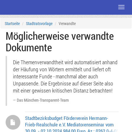
Menü
Zum
Startseite
Stadtratsvorlage
Verwandte
Seiteninhalt
Möglicherweise verwandte
Dokumente
Die Themenverwandtheit wird automatisiert anhand
der Häufung von Wörtern ermittelt und liefert oft
interessante Funde - manchmal aber auch
Unpassende. Die Ergebnisse auf dieser Seite also
mit einer gewissen kritischen Distanz betrachten!
Das München-Transparent-Team
Stadtbezirksbudget Förderverein Hermann-
Frieb-Realschule e.V. Mediatorenseminar vom
30.09. - 02.10.2024 984,00 Euro, Az.: 0262.0-4-0526