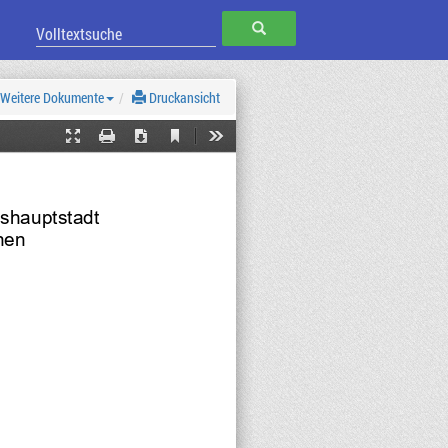
SUCHEN
Weitere Dokumente
Druckansicht
Current
Presentation
Print
Download
Tools
View
Mode
shauptstadt
hen