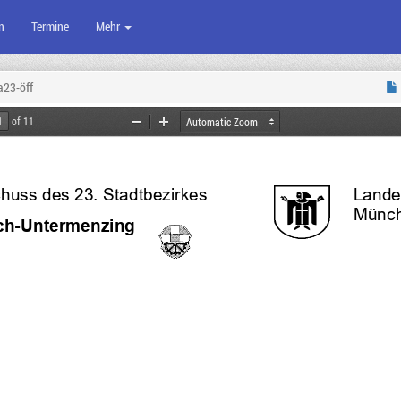
n
Termine
Mehr
a23-öff
of 11
Zoom
Zoom
Out
In
uss des 23. Stadtbezirkes           
Lande
Münc
ch
-
Untermenzing