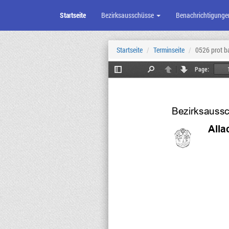
Startseite
Bezirksausschüsse
Benachrichtigunge
Zum
Seiteninhalt
Startseite
Terminseite
0526 prot b
Page:
Toggle
Find
Previous
Next
Sidebar
Bezirksaussch
Alla