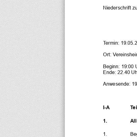
Niederschrift 
Termin: 
19.05
.
Ort: Vereinshe
Beginn: 19:00 
Ende: 
22.40
Uh
Anwesende: 1
I
-
A
Tei
1.
Al
1.
Be