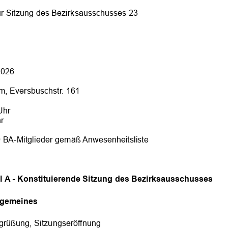
zur Sitzung des Bezirksausschusses 23 
2026 
im, Eversbuschstr. 161
Uhr 
r 
9
BA
-
Mitglieder gemäß Anwesenheitsliste
l A 
-
Konstituierende Sitzung des Bezirksausschusses
lgemeines
grüßung, Sitzungseröffnung